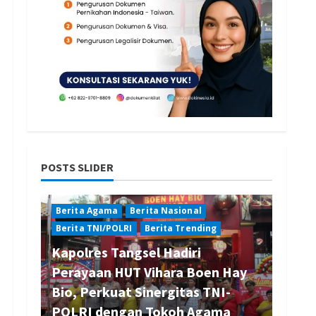
POSTS SLIDER
Berita Agama
Berita Nasional
Berita TNI/POLRI
Berita Trending
Kapolres Tangsel Hadiri
Perayaan HUT Vihara Boen Hay
Bio, Perkuat Sinergitas TNI-
POLRI dengan Tokoh Agama