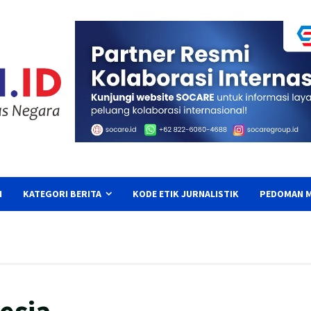
I
KATEGORI BERITA
KODE ETIK JURNALISTIK
PEDOMAN M
esia