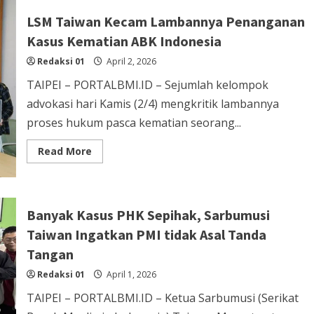
Militer
Tangkap
LSM Taiwan Kecam Lambannya Penanganan
3
PMI
Kasus Kematian ABK Indonesia
Hilang
Kontak
Redaksi 01
yang
April 2, 2026
Melarikan
Diri
TAIPEI – PORTALBMI.ID – Sejumlah kelompok
di
Taoyuan
advokasi hari Kamis (2/4) mengkritik lambannya
proses hukum pasca kematian seorang...
Read
Read More
more
about
LSM
Taiwan
Kecam
Lambannya
Banyak Kasus PHK Sepihak, Sarbumusi
Penanganan
Kasus
Taiwan Ingatkan PMI tidak Asal Tanda
Kematian
ABK
Tangan
Indonesia
Redaksi 01
April 1, 2026
TAIPEI – PORTALBMI.ID – Ketua Sarbumusi (Serikat