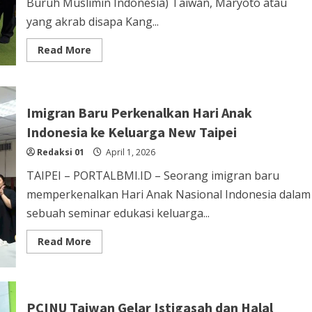
Buruh Muslimin Indonesia) Taiwan, Maryoto atau
yang akrab disapa Kang...
Read
Read More
more
about
Banyak
Kasus
PHK
Sepihak,
Imigran Baru Perkenalkan Hari Anak
Sarbumusi
Taiwan
Indonesia ke Keluarga New Taipei
Ingatkan
PMI
Redaksi 01
April 1, 2026
tidak
Asal
TAIPEI – PORTALBMI.ID – Seorang imigran baru
Tanda
Tangan
memperkenalkan Hari Anak Nasional Indonesia dalam
sebuah seminar edukasi keluarga...
Read
Read More
more
about
Imigran
Baru
Perkenalkan
Hari
PCINU Taiwan Gelar Istigasah dan Halal
Anak