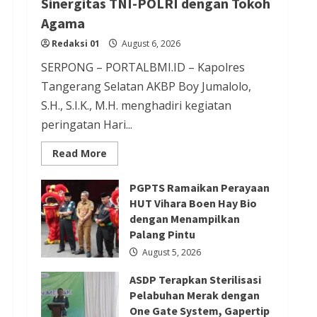
Sinergitas TNI-POLRI dengan Tokoh
Redaksi 01
August 5, 2026
Agama
Redaksi 01
August 6, 2026
SERPONG – PORTALBMI.ID – Kapolres
Berita Agama
Berita Ekonomi dan Bisnis
Berita Nasional
Berita Sosial dan Budaya
Tangerang Selatan AKBP Boy Jumalolo,
Berita Trending
S.H., S.I.K., M.H. menghadiri kegiatan
peringatan Hari...
Sejarah Berdirinya Vihara Tertua
di Tangerang selatan
Read
Read More
more
Redaksi 01
August 5, 2026
about
Kapolres
PGPTS Ramaikan Perayaan
Tangsel
Berita Nasional
Berita Politik
Hadiri
HUT Vihara Boen Hay Bio
Perayaan
Berita Terbaru
dengan Menampilkan
HUT
Vihara
Palang Pintu
Presiden Prabowo Terima
Boen
Hay
August 5, 2026
Pimpinan MPR, Bahas Sidang
Bio,
Perkuat
Tahunan MPR dan Pokok-Pokok
ASDP Terapkan Sterilisasi
Sinergitas
TNI-
Pelabuhan Merak dengan
Haluan Negara
POLRI
One Gate System, Gapertip
dengan