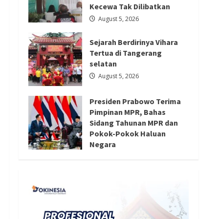
Tokoh
Redaksi 01
August 4, 2026
Kecewa Tak Dilibatkan
Agama
August 5, 2026
Sejarah Berdirinya Vihara
Tertua di Tangerang
selatan
August 5, 2026
Presiden Prabowo Terima
Pimpinan MPR, Bahas
Sidang Tahunan MPR dan
Pokok-Pokok Haluan
Negara
August 4, 2026