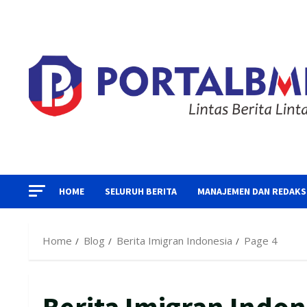
Skip
to
content
HOME
SELURUH BERITA
MANAJEMEN DAN REDAKS
Home
Blog
Berita Imigran Indonesia
Page 4
Berita Imigran Indon