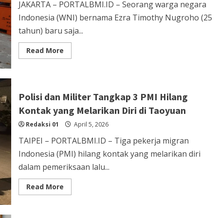
JAKARTA – PORTALBMI.ID – Seorang warga negara
Indonesia (WNI) bernama Ezra Timothy Nugroho (25
tahun) baru saja...
Read
Read More
more
about
Kisah
WNI
Meneliti
di
Polisi dan Militer Tangkap 3 PMI Hilang
Antartika
Selama
Kontak yang Melarikan Diri di Taoyuan
57
Hari
Redaksi 01
April 5, 2026
TAIPEI – PORTALBMI.ID – Tiga pekerja migran
Indonesia (PMI) hilang kontak yang melarikan diri
dalam pemeriksaan lalu...
Read
Read More
more
about
Polisi
dan