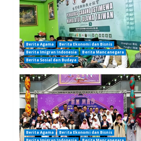
Berita Agama
Berita Ekonomi dan Bisnis
Berita Imigran Indonesia
Berita Mancanegara
Berita Sosial dan Budaya
Berita Agama
Berita Ekonomi dan Bisnis
Berita Imigran Indonesia
Berita Mancanegara