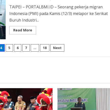
TAIPEI – PORTALBMI.ID – Seorang pekerja migran
Indonesia (PMI) pada Kamis (12/3) melapor ke Serikat
Buruh Industri...
Read
Read More
more
about
PMI
Alami
Patah
4
5
6
7
…
18
Next
Tulang
Saat
Angkat
Pasien
ke
Kursi
Roda