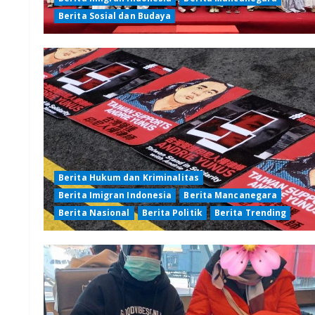
Berita Sosial dan Budaya
Berita Hukum dan Kriminalitas
Berita Imigran Indonesia
Berita Mancanegara
Berita Nasional
Berita Politik
Berita Trending