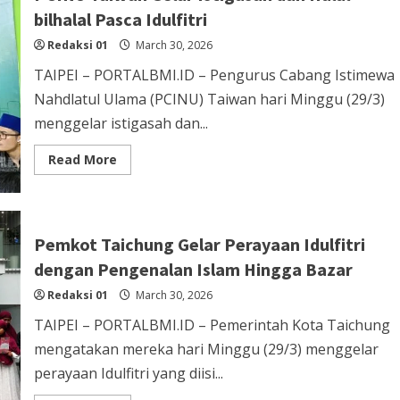
Indonesia
bilhalal Pasca Idulfitri
ke
Keluarga
Redaksi 01
New
March 30, 2026
Taipei
TAIPEI – PORTALBMI.ID – Pengurus Cabang Istimewa
Nahdlatul Ulama (PCINU) Taiwan hari Minggu (29/3)
menggelar istigasah dan...
Read
Read More
more
about
PCINU
Taiwan
Gelar
Istigasah
Pemkot Taichung Gelar Perayaan Idulfitri
dan
Halal
dengan Pengenalan Islam Hingga Bazar
bilhalal
Pasca
Redaksi 01
Idulfitri
March 30, 2026
TAIPEI – PORTALBMI.ID – Pemerintah Kota Taichung
mengatakan mereka hari Minggu (29/3) menggelar
perayaan Idulfitri yang diisi...