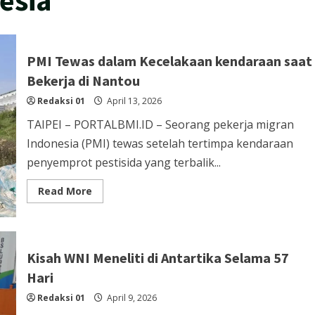
PMI Tewas dalam Kecelakaan kendaraan saat
Bekerja di Nantou
Redaksi 01
April 13, 2026
TAIPEI – PORTALBMI.ID – Seorang pekerja migran
Indonesia (PMI) tewas setelah tertimpa kendaraan
penyemprot pestisida yang terbalik...
Read
Read More
more
about
PMI
Tewas
dalam
Kecelakaan
Kisah WNI Meneliti di Antartika Selama 57
kendaraan
saat
Hari
Bekerja
di
Redaksi 01
Nantou
April 9, 2026