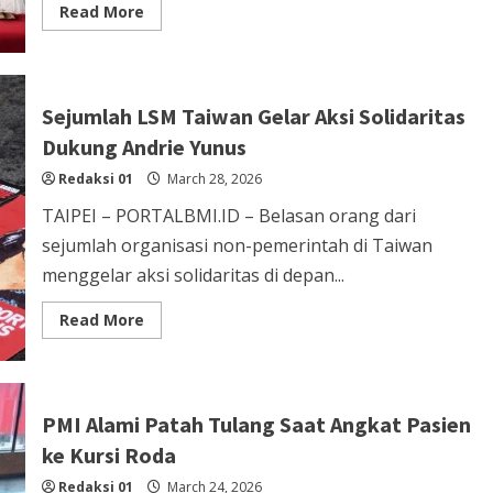
Read
Read More
more
about
Pemkot
Taichung
Gelar
Perayaan
Sejumlah LSM Taiwan Gelar Aksi Solidaritas
Idulfitri
dengan
Dukung Andrie Yunus
Pengenalan
Islam
Redaksi 01
Hingga
March 28, 2026
Bazar
TAIPEI – PORTALBMI.ID – Belasan orang dari
sejumlah organisasi non-pemerintah di Taiwan
menggelar aksi solidaritas di depan...
Read
Read More
more
about
Sejumlah
LSM
Taiwan
Gelar
PMI Alami Patah Tulang Saat Angkat Pasien
Aksi
Solidaritas
ke Kursi Roda
Dukung
Andrie
Redaksi 01
Yunus
March 24, 2026