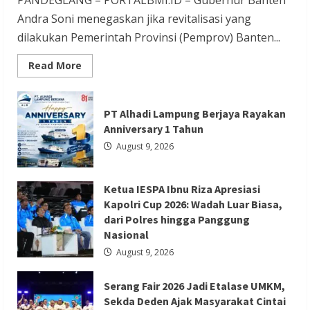
PANDEGLANG – PORTALBMI.ID – Gubernur Banten
Andra Soni menegaskan jika revitalisasi yang
dilakukan Pemerintah Provinsi (Pemprov) Banten...
Read
Read More
more
Berita Ekonomi dan Bisnis
Berita Nasional
about
Revitalisasi
Berita Trending
Kawasan
PT Alhadi Lampung Berjaya Rayakan
Ziarah
Serang Fair 2026 Jadi Etalase UMKM,
Syekh
Anniversary 1 Tahun
Asnawi
Sekda Deden Ajak Masyarakat Cintai
Caringin
August 9, 2026
Untuk
Produk Lokal
Kemanfaatan
Masyarakat
dan
Redaksi 01
August 8, 2026
Ketua IESPA Ibnu Riza Apresiasi
Menjaga
Nilai
Kapolri Cup 2026: Wadah Luar Biasa,
Sejarah
dari Polres hingga Panggung
Nasional
August 9, 2026
Serang Fair 2026 Jadi Etalase UMKM,
Sekda Deden Ajak Masyarakat Cintai
Berita Nasional
Berita Politik
Berita Terbaru