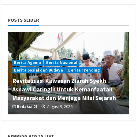
POSTS SLIDER
Berita Agama
Berita Nasional
Berita Sosial dan Budaya
Berita Trending
Revitalisasi Kawasan Ziarah Syekh
Asnawi Caringin Untuk Kemanfaatan
Masyarakat dan Menjaga Nilai Sejarah
Redaksi 01
August 9, 2026
EXPRESS POSTS LIST