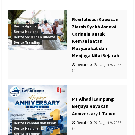
Revitalisasi Kawasan
Ziarah Syekh Asnawi
Berita Agama
Berita Nasional
Caringin Untuk
Berita Sosial dan Budaya
Kemanfaatan
Berita Trending
Masyarakat dan
Menjaga Nilai Sejarah
Redaksi 01
August 9, 2026
0
PT Alhadi Lampung
Berjaya Rayakan
Anniversary 1 Tahun
Redaksi 01
August 9, 2026
Berita Ekonomi dan Bisnis
0
Berita Nasional
Berita Trending