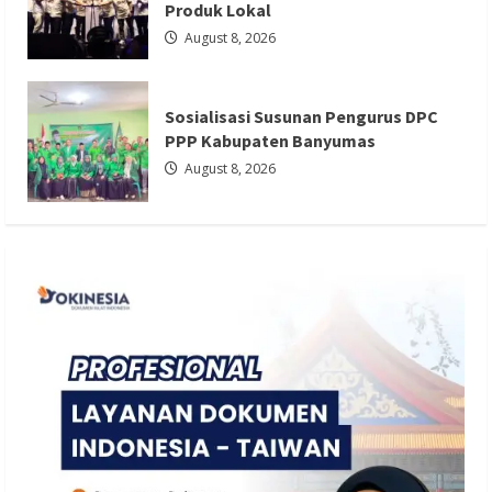
Produk Lokal
Sosialisasi Susunan Pengurus DPC PPP
August 8, 2026
Kabupaten Banyumas
Redaksi 01
August 8, 2026
Sosialisasi Susunan Pengurus DPC
PPP Kabupaten Banyumas
August 8, 2026