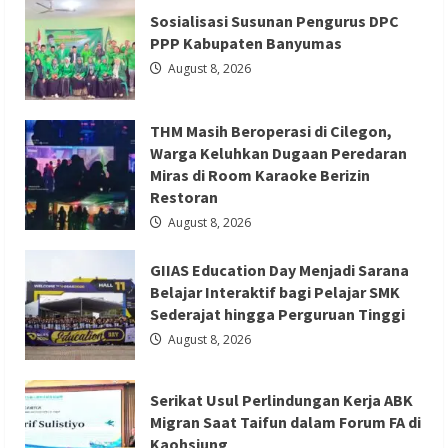
Berita Ekonomi dan Bisnis
Berita Otomotif
Fair
Sosialisasi Susunan Pengurus DPC
2026
Berita Trending
Jadi
PPP Kabupaten Banyumas
Etalase
GIIAS Education Day Menjadi Sarana
UMKM,
August 8, 2026
Sekda
Belajar Interaktif bagi Pelajar SMK
Deden
Ajak
Sederajat hingga Perguruan Tinggi
Masyarakat
THM Masih Beroperasi di Cilegon,
Cintai
Produk
Redaksi 01
August 8, 2026
Warga Keluhkan Dugaan Peredaran
Lokal
Miras di Room Karaoke Berizin
Restoran
August 8, 2026
GIIAS Education Day Menjadi Sarana
Berita Ekonomi dan Bisnis
Berita Mancanegara
Belajar Interaktif bagi Pelajar SMK
Berita Terbaru
Sederajat hingga Perguruan Tinggi
Serikat Usul Perlindungan Kerja ABK
August 8, 2026
Migran Saat Taifun dalam Forum FA di
Kaohsiung
Serikat Usul Perlindungan Kerja ABK
Redaksi 01
August 8, 2026
Migran Saat Taifun dalam Forum FA di
Kaohsiung