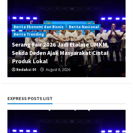
Berita Ekonomi dan Bisnis
Berita Nasional
Berita Trending
Serang Fair 2026 Jadi Etalase UMKM,
Sekda Deden Ajak Masyarakat Cintai
Produk Lokal
Redaksi 01
August 8, 2026
EXPRESS POSTS LIST
Berita Nasional
Berita Politik
Berita Terbaru
Sosialisasi Susunan Pengurus DPC PPP