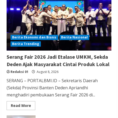
Kabupaten Banyumas
Redaksi 01
August 8, 2026
Berita Ekonomi dan Bisnis
Berita Nasional
Berita Trending
Berita Hiburan
Berita Lifestyle dan Insurance
Berita Terbaru
Serang Fair 2026 Jadi Etalase UMKM, Sekda
THM Masih Beroperasi di Cilegon, Warga
Deden Ajak Masyarakat Cintai Produk Lokal
Keluhkan Dugaan Peredaran Miras di
Redaksi 01
August 8, 2026
Room Karaoke Berizin Restoran
SERANG – PORTALBMI.ID – Sekretaris Daerah
Redaksi 01
August 8, 2026
(Sekda) Provinsi Banten Deden Apriandhi
menghadiri pembukaan Serang Fair 2026 di...
Read
Read More
more
about
Serang