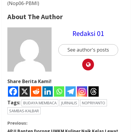
(Nop06-PBMI)
About The Author
Redaksi 01
See author's posts
Share Berita Kami!
Tags:
BUDAYA MEMBACA
JURNALIS
NOPRIYANTO
SAMBAS-KALBAR
C
Previous:
APJI Banten Dorong UMKM Kuliner Naik Kelas Lewat