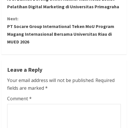
o
Pelatihan Digital Marketing di Universitas Primagraha
n
Next:
PT Socare Group International Teken MoU Program
t
Magang Internasional Bersama Universitas Riau di
i
MUED 2026
n
u
Leave a Reply
e
Your email address will not be published.
Required
R
fields are marked
*
Comment
*
e
a
d