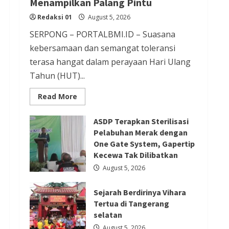
Menampilkan Palang Pintu
Redaksi 01
August 5, 2026
Redaksi 01
August 5, 2026
Berita Nasional
Berita Politik
SERPONG – PORTALBMI.ID – Suasana
Berita Terbaru
kebersamaan dan semangat toleransi
Presiden Prabowo Terima
terasa hangat dalam perayaan Hari Ulang
Tahun (HUT)...
Pimpinan MPR, Bahas Sidang
Tahunan MPR dan Pokok-Pokok
Read
Read More
more
Haluan Negara
about
PGPTS
Redaksi 01
August 4, 2026
ASDP Terapkan Sterilisasi
Ramaikan
Perayaan
Pelabuhan Merak dengan
HUT
One Gate System, Gapertip
Vihara
Boen
Kecewa Tak Dilibatkan
Berita Ekonomi dan Bisnis
Hay
Bio
August 5, 2026
Berita Nasional
Berita Terbaru
dengan
Menampilkan
Perubahan Logo Bank Banten,
Palang
Sejarah Berdirinya Vihara
Pintu
Transformasi Berkelanjutan
Tertua di Tangerang
selatan
Dengan Semangat Perubahan
August 5, 2026