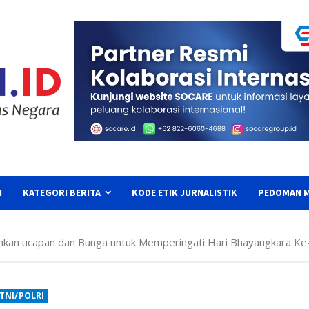
I
KATEGORI BERITA
KODE ETIK JURNALISTIK
PEDOMAN M
mkan ucapan dan Bunga untuk Memperingati Hari Bhayangkara Ke
 TNI/POLRI