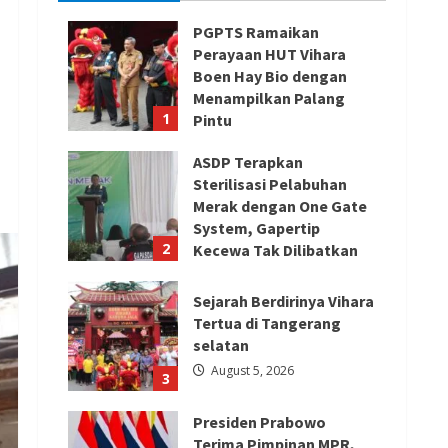
PGPTS Ramaikan
Perayaan HUT Vihara
Boen Hay Bio dengan
Menampilkan Palang
1
Pintu
August 5, 2026
ASDP Terapkan
Sterilisasi Pelabuhan
Merak dengan One Gate
System, Gapertip
2
Kecewa Tak Dilibatkan
August 5, 2026
Sejarah Berdirinya Vihara
Tertua di Tangerang
selatan
August 5, 2026
3
Presiden Prabowo
Terima Pimpinan MPR,