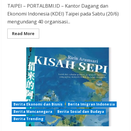
TAIPEI – PORTALBMI.ID – Kantor Dagang dan
Ekonomi Indonesia (KDEI) Taipei pada Sabtu (20/6)
mengundang 40 organisasi...
Read
Read More
more
about
KDEI
Kumpulkan
Organisasi
PMI
Pasca
Perkelahian
di
Taichung
Berita Ekonomi dan Bisnis
Berita Imigran Indonesia
Berita Mancanegara
Berita Sosial dan Budaya
Berita Trending