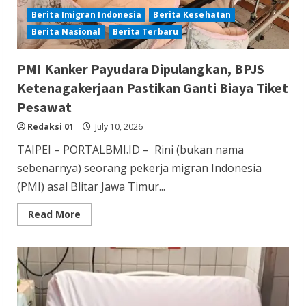
Berita Imigran Indonesia
Berita Kesehatan
Berita Nasional
Berita Terbaru
PMI Kanker Payudara Dipulangkan, BPJS
Ketenagakerjaan Pastikan Ganti Biaya Tiket
Pesawat
Redaksi 01
July 10, 2026
TAIPEI – PORTALBMI.ID – Rini (bukan nama
sebenarnya) seorang pekerja migran Indonesia
(PMI) asal Blitar Jawa Timur...
Read
Read More
more
about
PMI
Kanker
Payudara
Dipulangkan,
BPJS
Ketenagakerjaan
Pastikan