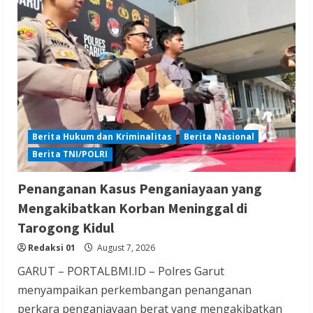
Berita Trending
Film Terlaris 2026 Spider Man Brand New
Day Raup Rp 20,6 T dalam Sepekan
Redaksi 01
August 6, 2026
Berita Hukum dan Kriminalitas
Berita Nasional
Berita TNI/POLRI
Berita Ekonomi dan Bisnis
Berita Nasional
Penanganan Kasus Penganiayaan yang
Berita Terbaru
Mengakibatkan Korban Meninggal di
Gubernur Banten Andra Soni Tata
Tarogong Kidul
Kawasan Zona Industri Serang Barat
Redaksi 01
August 7, 2026
Redaksi 01
August 6, 2026
GARUT – PORTALBMI.ID – Polres Garut
menyampaikan perkembangan penanganan
perkara penganiayaan berat yang mengakibatkan