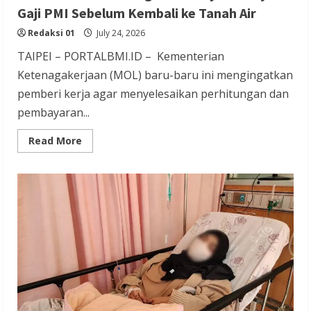
Gaji PMI Sebelum Kembali ke Tanah Air
Redaksi 01
July 24, 2026
TAIPEI – PORTALBMI.ID – Kementerian
Ketenagakerjaan (MOL) baru-baru ini mengingatkan
pemberi kerja agar menyelesaikan perhitungan dan
pembayaran...
Read
Read More
more
about
Kemnaker
Taiwan
Ingatkan
Majikan
Bayar
Gaji
PMI
Sebelum
Kembali
ke
Tanah
Air