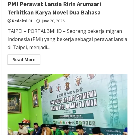
PMI Perawat Lansia Ririn Arumsari
Terbitkan Karya Novel Dua Bahasa
Redaksi 01
June 20, 2026
TAIPEI – PORTALBMI.ID – Seorang pekerja migran
Indonesia (PMI) yang bekerja sebagai perawat lansia
di Taipei, menjadi...
Read
Read More
more
about
PMI
Perawat
Lansia
Ririn
Arumsari
Terbitkan
Karya
Novel
Dua
Bahasa