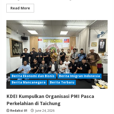
Read
Read More
more
about
KDEI
Berpartisipasi
Dalam
Forum
Bisnis
Pariwisata
di
Tainan
Berita Ekonomi dan Bisnis
Berita Imigran Indonesia
Berita Mancanegara
Berita Terbaru
KDEI Kumpulkan Organisasi PMI Pasca
Perkelahian di Taichung
Redaksi 01
June 24, 2026