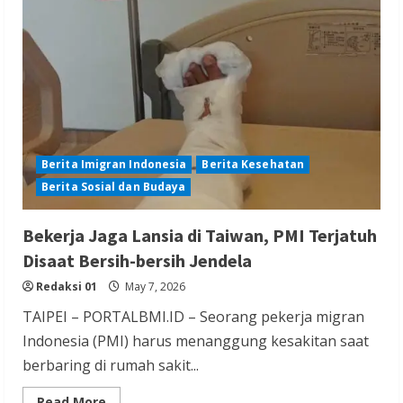
untuk
UMKM
dan
Pengasuhan
Anak
Berita Imigran Indonesia
Berita Kesehatan
Berita Sosial dan Budaya
Bekerja Jaga Lansia di Taiwan, PMI Terjatuh
Disaat Bersih-bersih Jendela
Redaksi 01
May 7, 2026
TAIPEI – PORTALBMI.ID – Seorang pekerja migran
Indonesia (PMI) harus menanggung kesakitan saat
berbaring di rumah sakit...
Read
Read More