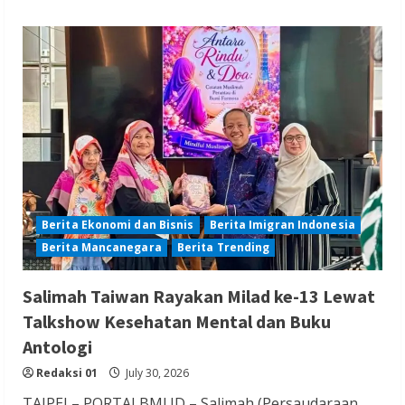
Berita Ekonomi dan Bisnis
Berita Imigran Indonesia
Berita Mancanegara
Berita Trending
Salimah Taiwan Rayakan Milad ke-13 Lewat
Talkshow Kesehatan Mental dan Buku
Antologi
Redaksi 01
July 30, 2026
TAIPEI – PORTALBMI.ID – Salimah (Persaudaraan