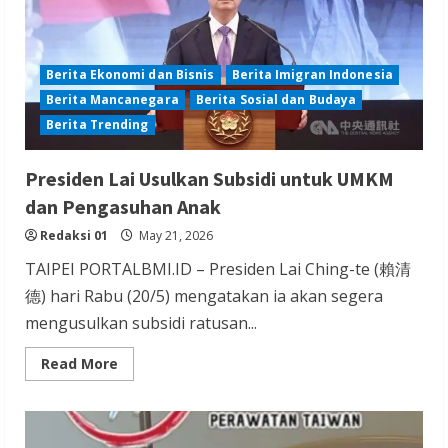
H
Berita Ekonomi dan Bisnis
Berita Imigran Indonesia
Berita Mancanegara
Berita Sosial dan Budaya
Berita Trending
Presiden Lai Usulkan Subsidi untuk UMKM
dan Pengasuhan Anak
Redaksi 01
May 21, 2026
TAIPEI PORTALBMI.ID – Presiden Lai Ching-te (賴清
德) hari Rabu (20/5) mengatakan ia akan segera
mengusulkan subsidi ratusan...
Read
Read More
more
about
Presiden
Lai
Usulkan
Subsidi