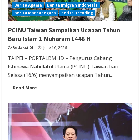
Berita Agama
Berita Imigran Indonesia
Berita Mancanegara
Berita Trending
PCINU Taiwan Sampaikan Ucapan Tahun
Baru Islam 1 Muharam 1448 H
Redaksi 01
June 16, 2026
TAIPEI – PORTALBMI.ID – Pengurus Cabang
Istimewa Nahdlatul Ulama (PCINU) Taiwan hari
Selasa (16/6) menyampaikan ucapan Tahun...
Read
Read More
more
about
PCINU
Taiwan
Sampaikan
Ucapan
Tahun
Baru
Islam
1
Muharam
1448