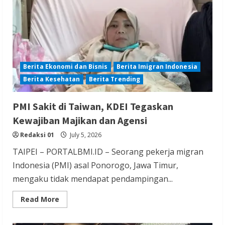
Ganti
Biaya
Tiket
Pesawat
Berita Ekonomi dan Bisnis
Berita Imigran Indonesia
Berita Kesehatan
Berita Trending
PMI Sakit di Taiwan, KDEI Tegaskan
Kewajiban Majikan dan Agensi
Redaksi 01
July 5, 2026
TAIPEI – PORTALBMI.ID – Seorang pekerja migran
Indonesia (PMI) asal Ponorogo, Jawa Timur,
mengaku tidak mendapat pendampingan...
Read
Read More
more
about
PMI