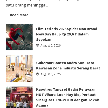
satu orang meninggal...
Berita Agama
Berita Nasional
Berita TNI/POLRI
Read
Read More
more
Berita Trending
about
Penanganan
Kapolres Tangsel Hadiri Perayaan HUT
Kasus
Film Terlaris 2026 Spider Man Brand
Penganiayaan
New Day Raup Rp 20,6 T dalam
Vihara Boen Hay Bio, Perkuat Sinergitas
yang
Mengakibatkan
Sepekan
TNI-POLRI dengan Tokoh Agama
Korban
Meninggal
August 6, 2026
di
Redaksi 01
August 6, 2026
Tarogong
Kidul
Gubernur Banten Andra Soni Tata
Kawasan Zona Industri Serang Barat
August 6, 2026
Berita Agama
Berita Nasional
Berita Sosial dan Budaya
Berita Trending
Kapolres Tangsel Hadiri Perayaan
PGPTS Ramaikan Perayaan HUT Vihara
HUT Vihara Boen Hay Bio, Perkuat
Boen Hay Bio dengan Menampilkan
Sinergitas TNI-POLRI dengan Tokoh
Agama
Palang Pintu