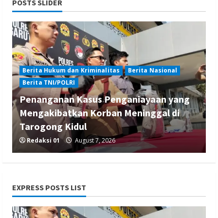
POSTS SLIDER
Berita Hukum dan Kriminalitas
Berita Nasional
Berita TNI/POLRI
Penanganan Kasus Penganiayaan yang
Mengakibatkan Korban Meninggal di
Tarogong Kidul
Redaksi 01
August 7, 2026
EXPRESS POSTS LIST
Berita Hiburan
Berita Lifestyle dan Insurance