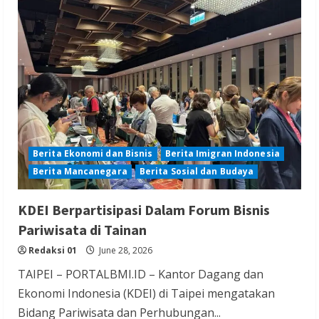
Sakit
di
Taiwan,
KDEI
Tegaskan
Kewajiban
Majikan
dan
Agensi
Berita Ekonomi dan Bisnis
Berita Imigran Indonesia
Berita Mancanegara
Berita Sosial dan Budaya
KDEI Berpartisipasi Dalam Forum Bisnis
Pariwisata di Tainan
Redaksi 01
June 28, 2026
TAIPEI – PORTALBMI.ID – Kantor Dagang dan
Ekonomi Indonesia (KDEI) di Taipei mengatakan
Bidang Pariwisata dan Perhubungan...