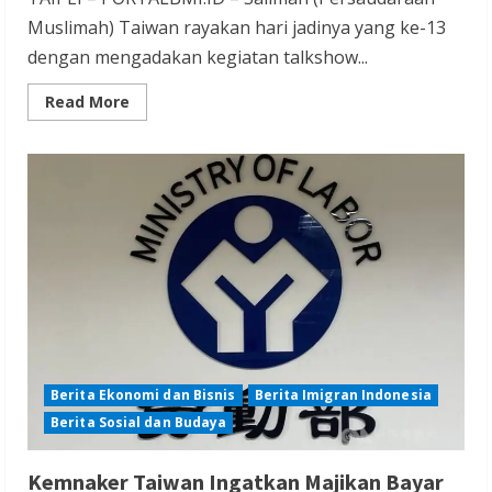
Muslimah) Taiwan rayakan hari jadinya yang ke-13
dengan mengadakan kegiatan talkshow...
Read
Read More
more
about
Salimah
Taiwan
Rayakan
Milad
ke-
13
Lewat
Talkshow
Kesehatan
Mental
dan
Buku
Antologi
Berita Ekonomi dan Bisnis
Berita Imigran Indonesia
Berita Sosial dan Budaya
Kemnaker Taiwan Ingatkan Majikan Bayar