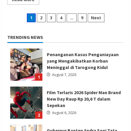
more
about
Bekerja
Jaga
Posts
1
2
3
4
…
9
Next
Lansia
di
Taiwan,
pagination
PMI
Terjatuh
TRENDING NEWS
Disaat
Bersih-
bersih
Jendela
Penanganan Kasus Penganiayaan
yang Mengakibatkan Korban
Meninggal di Tarogong Kidul
August 7, 2026
1
Film Terlaris 2026 Spider Man Brand
New Day Raup Rp 20,6 T dalam
Sepekan
August 6, 2026
2
Gubernur Banten Andra Soni Tata