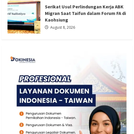
Kaohsiung
Serikat Usul Perlindungan Kerja ABK
Redaksi 01
August 8, 2026
Migran Saat Taifun dalam Forum FA di
Kaohsiung
August 8, 2026