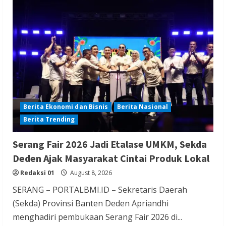
Berita Nasional
Berita Politik
Berita Terbaru
Sosialisasi Susunan Pengurus DPC PPP
Kabupaten Banyumas
Redaksi 01
August 8, 2026
Berita Ekonomi dan Bisnis
Berita Nasional
Berita Trending
Berita Hiburan
Berita Lifestyle dan Insurance
Berita Terbaru
Serang Fair 2026 Jadi Etalase UMKM, Sekda
THM Masih Beroperasi di Cilegon, Warga
Deden Ajak Masyarakat Cintai Produk Lokal
Keluhkan Dugaan Peredaran Miras di
Redaksi 01
August 8, 2026
Room Karaoke Berizin Restoran
SERANG – PORTALBMI.ID – Sekretaris Daerah
Redaksi 01
August 8, 2026
(Sekda) Provinsi Banten Deden Apriandhi
menghadiri pembukaan Serang Fair 2026 di...