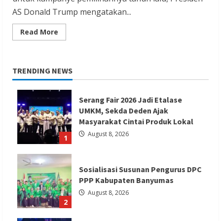
AS Donald Trump mengatakan...
Read
Read More
more
about
Trump
mengancam
akan
TRENDING NEWS
mengebom
Beijing
jika
Tiongkok
Serang Fair 2026 Jadi Etalase
menginvasi
Taiwan
UMKM, Sekda Deden Ajak
Masyarakat Cintai Produk Lokal
August 8, 2026
1
Sosialisasi Susunan Pengurus DPC
PPP Kabupaten Banyumas
August 8, 2026
2