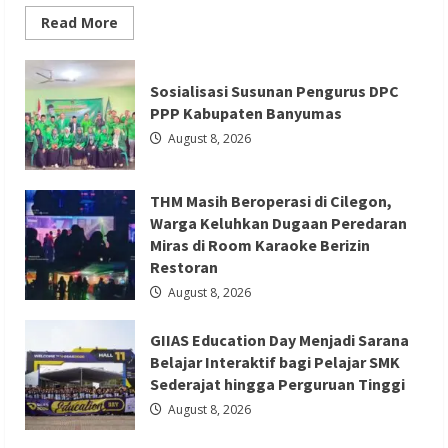
Read
Read More
more
about
Serang
Berita Ekonomi dan Bisnis
Berita Otomotif
Fair
Sosialisasi Susunan Pengurus DPC
2026
Berita Trending
Jadi
PPP Kabupaten Banyumas
Etalase
GIIAS Education Day Menjadi Sarana
UMKM,
August 8, 2026
Sekda
Belajar Interaktif bagi Pelajar SMK
Deden
Ajak
Sederajat hingga Perguruan Tinggi
Masyarakat
THM Masih Beroperasi di Cilegon,
Cintai
Produk
Redaksi 01
August 8, 2026
Warga Keluhkan Dugaan Peredaran
Lokal
Miras di Room Karaoke Berizin
Restoran
August 8, 2026
GIIAS Education Day Menjadi Sarana
Berita Ekonomi dan Bisnis
Berita Mancanegara
Belajar Interaktif bagi Pelajar SMK
Berita Terbaru
Sederajat hingga Perguruan Tinggi
Serikat Usul Perlindungan Kerja ABK
August 8, 2026
Migran Saat Taifun dalam Forum FA di