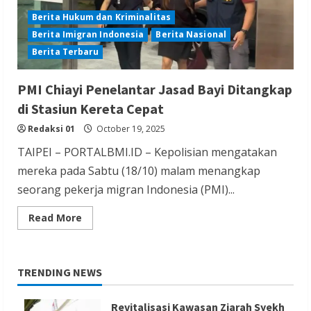
Berita Hukum dan Kriminalitas
Berita Imigran Indonesia
Berita Nasional
Berita Terbaru
PMI Chiayi Penelantar Jasad Bayi Ditangkap
di Stasiun Kereta Cepat
Redaksi 01
October 19, 2025
TAIPEI – PORTALBMI.ID – Kepolisian mengatakan
mereka pada Sabtu (18/10) malam menangkap
seorang pekerja migran Indonesia (PMI)...
Read
Read More
more
about
PMI
Chiayi
Penelantar
TRENDING NEWS
Jasad
Bayi
Ditangkap
di
Revitalisasi Kawasan Ziarah Syekh