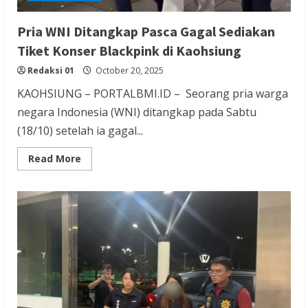
Pria WNI Ditangkap Pasca Gagal Sediakan
Tiket Konser Blackpink di Kaohsiung
Redaksi 01
October 20, 2025
KAOHSIUNG – PORTALBMI.ID – Seorang pria warga
negara Indonesia (WNI) ditangkap pada Sabtu
(18/10) setelah ia gagal...
Read
Read More
more
about
Pria
WNI
Ditangkap
Pasca
Gagal
Sediakan
Tiket
Konser
Blackpink
di
Kaohsiung