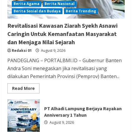
Berita Agama
Berita Nasional
Berita Sosial dan Budaya
Berita Trending
Berita Nasional
Berita Olahraga
Berita TNI/POLRI
Revitalisasi Kawasan Ziarah Syekh Asnawi
Ketua IESPA Ibnu Riza Apresiasi Kapolri
Caringin Untuk Kemanfaatan Masyarakat
Cup 2026: Wadah Luar Biasa, dari Polres
dan Menjaga Nilai Sejarah
hingga Panggung Nasional
Redaksi 01
August 9, 2026
Redaksi 01
August 9, 2026
PANDEGLANG – PORTALBMI.ID – Gubernur Banten
Andra Soni menegaskan jika revitalisasi yang
dilakukan Pemerintah Provinsi (Pemprov) Banten...
Read
Read More
more
Berita Ekonomi dan Bisnis
Berita Nasional
about
Revitalisasi
Berita Trending
Kawasan
PT Alhadi Lampung Berjaya Rayakan
Ziarah
Serang Fair 2026 Jadi Etalase UMKM,
Syekh
Anniversary 1 Tahun
Asnawi
Sekda Deden Ajak Masyarakat Cintai
Caringin
August 9, 2026
Untuk
Produk Lokal
Kemanfaatan