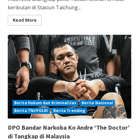
keributan di Stasiun Taichung...
Read
Read More
more
about
Usai
Minum
Alkohol,
11
Migran
Indonesia
Ditangkap
Akibat
Tawuran
Berita Hukum dan Kriminalitas
Berita Nasional
Berita TNI/POLRI
Berita Trending
DPO Bandar Narkoba Ko Andre ‘The Doctor’
di Tangkap di Malaysia