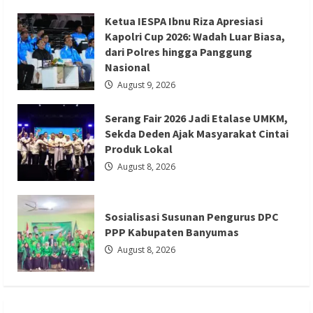
Masyarakat
dan
Redaksi 01
August 8, 2026
Ketua IESPA Ibnu Riza Apresiasi
Menjaga
Nilai
Kapolri Cup 2026: Wadah Luar Biasa,
Sejarah
dari Polres hingga Panggung
Nasional
August 9, 2026
Serang Fair 2026 Jadi Etalase UMKM,
Sekda Deden Ajak Masyarakat Cintai
Berita Nasional
Berita Politik
Berita Terbaru
Produk Lokal
Sosialisasi Susunan Pengurus DPC PPP
August 8, 2026
Kabupaten Banyumas
Redaksi 01
August 8, 2026
Sosialisasi Susunan Pengurus DPC
PPP Kabupaten Banyumas
August 8, 2026