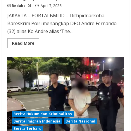
Redaksi 01
April 7, 2026
JAKARTA – PORTALBMI.ID – Dittipidnarkoba
Bareskrim Polri menangkap DPO Andre Fernando
(32) alias Ko Andre alias ‘The...
Read
Read More
more
about
DPO
Bandar
Narkoba
Ko
Andre
‘The
Doctor’
di
Tangkap
di
Malaysia
Berita Hukum dan Kriminalitas
Berita Imigran Indonesia
Berita Nasional
Berita Terbaru