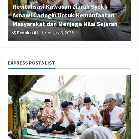
Revitalisasi Kawasan Ziarah Syekh
Asnawi Caringin Untuk Kemanfaatan
Masyarakat dan Menjaga Nilai Sejarah
Redaksi 01
August 9, 2026
EXPRESS POSTS LIST
Berita Ekonomi dan Bisnis
Berita Nasional
Berita Trending
PT Alhadi Lampung Berjaya Rayakan
Anniversary 1 Tahun
Redaksi 01
August 9, 2026