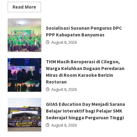
Read
Read More
more
about
Serang
Berita Ekonomi dan Bisnis
Berita Otomotif
Fair
Sosialisasi Susunan Pengurus DPC
2026
Berita Trending
Jadi
PPP Kabupaten Banyumas
Etalase
GIIAS Education Day Menjadi Sarana
UMKM,
August 8, 2026
Sekda
Belajar Interaktif bagi Pelajar SMK
Deden
Ajak
Sederajat hingga Perguruan Tinggi
Masyarakat
THM Masih Beroperasi di Cilegon,
Cintai
Produk
Redaksi 01
August 8, 2026
Warga Keluhkan Dugaan Peredaran
Lokal
Miras di Room Karaoke Berizin
Restoran
August 8, 2026
GIIAS Education Day Menjadi Sarana
Berita Ekonomi dan Bisnis
Berita Mancanegara
Belajar Interaktif bagi Pelajar SMK
Berita Terbaru
Sederajat hingga Perguruan Tinggi
Serikat Usul Perlindungan Kerja ABK
August 8, 2026
Migran Saat Taifun dalam Forum FA di