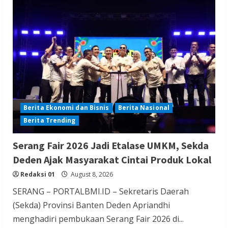
Berita Nasional
Berita Politik
Berita Terbaru
Sosialisasi Susunan Pengurus DPC PPP
Kabupaten Banyumas
Redaksi 01
August 8, 2026
Berita Ekonomi dan Bisnis
Berita Nasional
Berita Trending
Berita Hiburan
Berita Lifestyle dan Insurance
Berita Terbaru
Serang Fair 2026 Jadi Etalase UMKM, Sekda
THM Masih Beroperasi di Cilegon, Warga
Deden Ajak Masyarakat Cintai Produk Lokal
Keluhkan Dugaan Peredaran Miras di
Redaksi 01
August 8, 2026
Room Karaoke Berizin Restoran
SERANG – PORTALBMI.ID – Sekretaris Daerah
Redaksi 01
August 8, 2026
(Sekda) Provinsi Banten Deden Apriandhi
menghadiri pembukaan Serang Fair 2026 di...