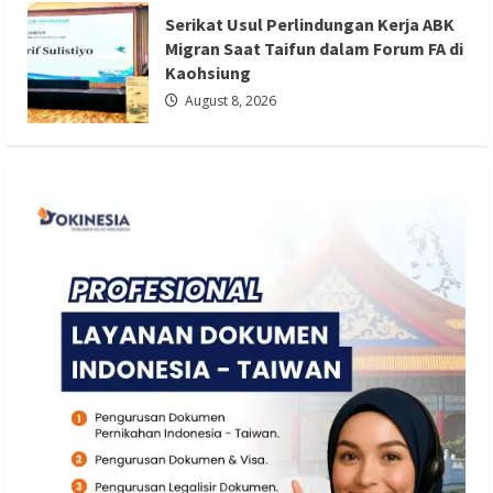
Kaohsiung
Serikat Usul Perlindungan Kerja ABK
Redaksi 01
August 8, 2026
Migran Saat Taifun dalam Forum FA di
Kaohsiung
August 8, 2026