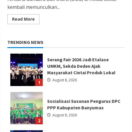
kembali memunculkan...
Read
Read More
more
about
Pengamat:
Stop
Sosialisasi
TRENDING NEWS
Desain
Bandara
Bali
Utara
Serang Fair 2026 Jadi Etalase
!
UMKM, Sekda Deden Ajak
Masyarakat Cintai Produk Lokal
August 8, 2026
1
Sosialisasi Susunan Pengurus DPC
PPP Kabupaten Banyumas
August 8, 2026
2