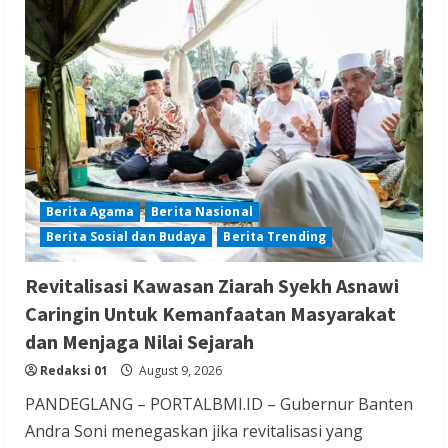
Berita Ekonomi dan Bisnis
Berita Nasional
Berita Trending
PT Alhadi Lampung Berjaya Rayakan
Anniversary 1 Tahun
Redaksi 01
August 9, 2026
Berita Agama
Berita Nasional
Berita Sosial dan Budaya
Berita Trending
Berita Nasional
Berita Olahraga
Berita TNI/POLRI
Revitalisasi Kawasan Ziarah Syekh Asnawi
Ketua IESPA Ibnu Riza Apresiasi Kapolri
Caringin Untuk Kemanfaatan Masyarakat
Cup 2026: Wadah Luar Biasa, dari Polres
dan Menjaga Nilai Sejarah
hingga Panggung Nasional
Redaksi 01
August 9, 2026
Redaksi 01
August 9, 2026
PANDEGLANG – PORTALBMI.ID – Gubernur Banten
Andra Soni menegaskan jika revitalisasi yang