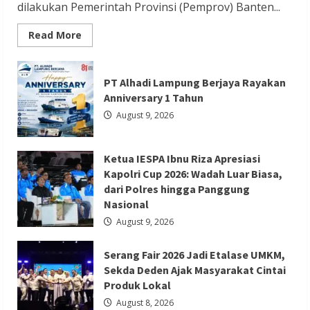
dilakukan Pemerintah Provinsi (Pemprov) Banten...
Read
Read More
more
Berita Ekonomi dan Bisnis
Berita Nasional
about
Revitalisasi
Berita Trending
Kawasan
PT Alhadi Lampung Berjaya Rayakan
Ziarah
Serang Fair 2026 Jadi Etalase UMKM,
Syekh
Anniversary 1 Tahun
Asnawi
Sekda Deden Ajak Masyarakat Cintai
Caringin
August 9, 2026
Untuk
Produk Lokal
Kemanfaatan
Masyarakat
dan
Redaksi 01
August 8, 2026
Ketua IESPA Ibnu Riza Apresiasi
Menjaga
Nilai
Kapolri Cup 2026: Wadah Luar Biasa,
Sejarah
dari Polres hingga Panggung
Nasional
August 9, 2026
Serang Fair 2026 Jadi Etalase UMKM,
Sekda Deden Ajak Masyarakat Cintai
Berita Nasional
Berita Politik
Berita Terbaru
Produk Lokal
Sosialisasi Susunan Pengurus DPC PPP
August 8, 2026