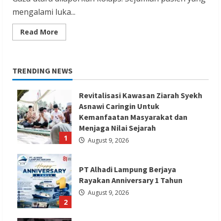
mengalami luka...
Read
Read More
more
about
Infrastruktur
Rumah
Sakit
TRENDING NEWS
Indonesia
Di
Gaza
Lumpuh
Revitalisasi Kawasan Ziarah Syekh
Asnawi Caringin Untuk
Kemanfaatan Masyarakat dan
Menjaga Nilai Sejarah
1
August 9, 2026
PT Alhadi Lampung Berjaya
Rayakan Anniversary 1 Tahun
August 9, 2026
2