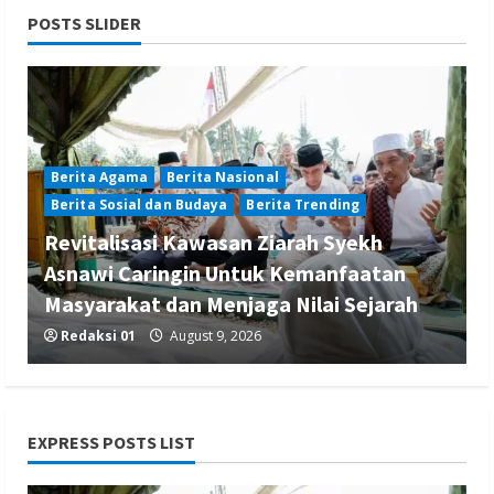
POSTS SLIDER
Berita Agama
Berita Nasional
Berita Sosial dan Budaya
Berita Trending
Revitalisasi Kawasan Ziarah Syekh
Asnawi Caringin Untuk Kemanfaatan
Masyarakat dan Menjaga Nilai Sejarah
Redaksi 01
August 9, 2026
EXPRESS POSTS LIST