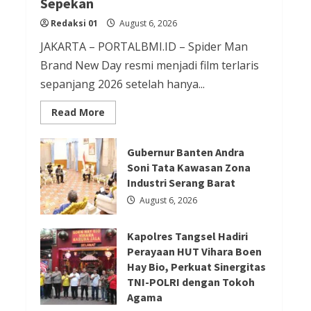
Sepekan
Redaksi 01
August 6, 2026
Redaksi 01
August 6, 2026
JAKARTA – PORTALBMI.ID – Spider Man
Berita Agama
Berita Nasional
Brand New Day resmi menjadi film terlaris
Berita Sosial dan Budaya
Berita Trending
sepanjang 2026 setelah hanya...
PGPTS Ramaikan Perayaan HUT
Read
Read More
Vihara Boen Hay Bio dengan
more
about
Menampilkan Palang Pintu
Film
Terlaris
Gubernur Banten Andra
2026
Redaksi 01
August 5, 2026
Soni Tata Kawasan Zona
Spider
Man
Industri Serang Barat
Brand
Berita Ekonomi dan Bisnis
New
August 6, 2026
Day
Berita Nasional
Berita Trending
Raup
Rp
ASDP Terapkan Sterilisasi
Kapolres Tangsel Hadiri
20,6
T
Perayaan HUT Vihara Boen
Pelabuhan Merak dengan One
dalam
Hay Bio, Perkuat Sinergitas
Sepekan
Gate System, Gapertip Kecewa
TNI-POLRI dengan Tokoh
Tak Dilibatkan
Agama