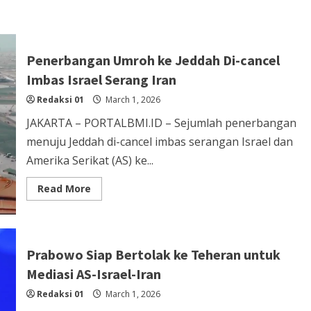
Penerbangan Umroh ke Jeddah Di-cancel
Imbas Israel Serang Iran
Redaksi 01
March 1, 2026
JAKARTA – PORTALBMI.ID – Sejumlah penerbangan
menuju Jeddah di-cancel imbas serangan Israel dan
Amerika Serikat (AS) ke...
Read
Read More
more
about
Penerbangan
Umroh
ke
Jeddah
Prabowo Siap Bertolak ke Teheran untuk
Di-
cancel
Mediasi AS-Israel-Iran
Imbas
Israel
Redaksi 01
Serang
March 1, 2026
Iran