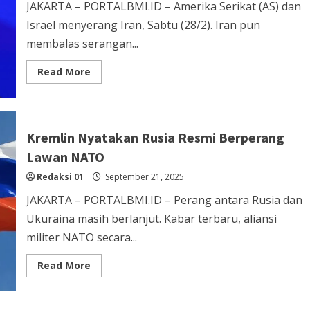
JAKARTA – PORTALBMI.ID – Amerika Serikat (AS) dan
Israel menyerang Iran, Sabtu (28/2). Iran pun
membalas serangan...
Read
Read More
more
about
Prabowo
Siap
Bertolak
ke
Kremlin Nyatakan Rusia Resmi Berperang
Teheran
untuk
Lawan NATO
Mediasi
AS-
Redaksi 01
Israel-
September 21, 2025
Iran
JAKARTA – PORTALBMI.ID – Perang antara Rusia dan
Ukuraina masih berlanjut. Kabar terbaru, aliansi
militer NATO secara...
Read
Read More
more
about
Kremlin
Nyatakan