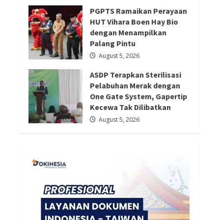
August 6, 2026
Redaksi 01
August 5, 2026
PGPTS Ramaikan Perayaan
HUT Vihara Boen Hay Bio
dengan Menampilkan
Palang Pintu
August 5, 2026
ASDP Terapkan Sterilisasi
Pelabuhan Merak dengan
One Gate System, Gapertip
Kecewa Tak Dilibatkan
August 5, 2026