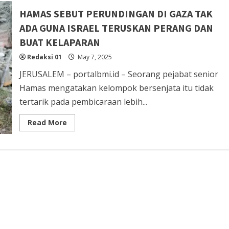
Rusia
Resmi
HAMAS SEBUT PERUNDINGAN DI GAZA TAK
Berperang
Lawan
ADA GUNA ISRAEL TERUSKAN PERANG DAN
NATO
BUAT KELAPARAN
Redaksi 01
May 7, 2025
JERUSALEM – portalbmi.id – Seorang pejabat senior
Hamas mengatakan kelompok bersenjata itu tidak
tertarik pada pembicaraan lebih...
Read
Read More
more
about
HAMAS
SEBUT
PERUNDINGAN
DI
GAZA
TAK
ADA
GUNA
ISRAEL
TERUSKAN
PERANG
DAN