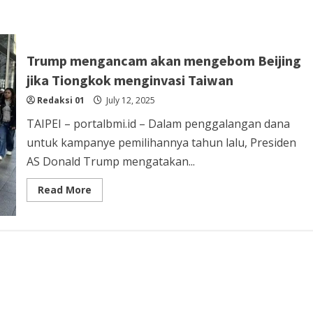
Trump mengancam akan mengebom Beijing
jika Tiongkok menginvasi Taiwan
Redaksi 01
July 12, 2025
TAIPEI – portalbmi.id – Dalam penggalangan dana
untuk kampanye pemilihannya tahun lalu, Presiden
AS Donald Trump mengatakan...
Read
Read More
more
about
Trump
mengancam
akan
mengebom
Beijing
jika
Tiongkok
menginvasi
Taiwan