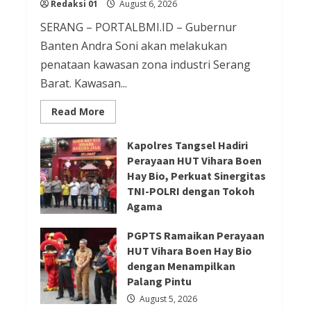
Redaksi 01
August 6, 2026
Redaksi 01
August 5, 2026
SERANG – PORTALBMI.ID – Gubernur
Berita Ekonomi dan Bisnis
Banten Andra Soni akan melakukan
Berita Nasional
Berita Trending
penataan kawasan zona industri Serang
Barat. Kawasan...
ASDP Terapkan Sterilisasi
Pelabuhan Merak dengan One
Read
Read More
more
Gate System, Gapertip Kecewa
about
Gubernur
Tak Dilibatkan
Kapolres Tangsel Hadiri
Banten
Andra
Perayaan HUT Vihara Boen
Redaksi 01
August 5, 2026
Soni
Hay Bio, Perkuat Sinergitas
Tata
Kawasan
TNI-POLRI dengan Tokoh
Zona
Agama
Industri
Serang
Berita Agama
Berita Ekonomi dan Bisnis
August 6, 2026
Barat
PGPTS Ramaikan Perayaan
Berita Nasional
Berita Sosial dan Budaya
HUT Vihara Boen Hay Bio
Berita Trending
dengan Menampilkan
Sejarah Berdirinya Vihara Tertua
Palang Pintu
di Tangerang selatan
August 5, 2026