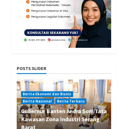
POSTS SLIDER
Berita Ekonomi dan Bisnis
Berita Nasional
Berita Terbaru
Gubernur Banten Andra Soni Tata
Kawasan Zona Industri Serang
Barat