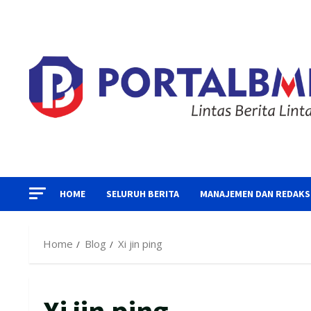
Skip
to
content
HOME
SELURUH BERITA
MANAJEMEN DAN REDAKS
Home
Blog
Xi jin ping
Xi jin ping