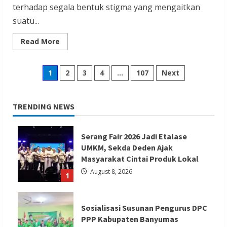
terhadap segala bentuk stigma yang mengaitkan
suatu...
Read
Read More
more
about
AMI
Tolak
Posts
1
2
3
4
…
107
Next
Stigmatisasi
Suku
Madura,
pagination
Tegaskan
Komitmen
TRENDING NEWS
Kawal
Hukum
dan
Kemanusiaan
Serang Fair 2026 Jadi Etalase
UMKM, Sekda Deden Ajak
Masyarakat Cintai Produk Lokal
August 8, 2026
1
Sosialisasi Susunan Pengurus DPC
PPP Kabupaten Banyumas