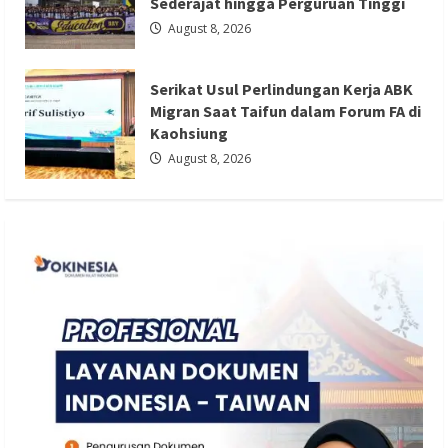
Sederajat hingga Perguruan Tinggi
Serikat Usul Perlindungan Kerja ABK
August 8, 2026
Migran Saat Taifun dalam Forum FA di
Kaohsiung
Serikat Usul Perlindungan Kerja ABK
Redaksi 01
August 8, 2026
Migran Saat Taifun dalam Forum FA di
Kaohsiung
August 8, 2026