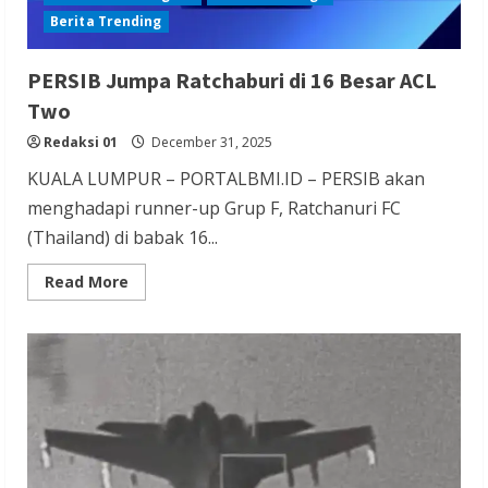
Berita Trending
PERSIB Jumpa Ratchaburi di 16 Besar ACL
Two
Redaksi 01
December 31, 2025
KUALA LUMPUR – PORTALBMI.ID – PERSIB akan
menghadapi runner-up Grup F, Ratchanuri FC
(Thailand) di babak 16...
Read
Read More
more
about
PERSIB
Jumpa
Ratchaburi
di
16
Besar
ACL
Two