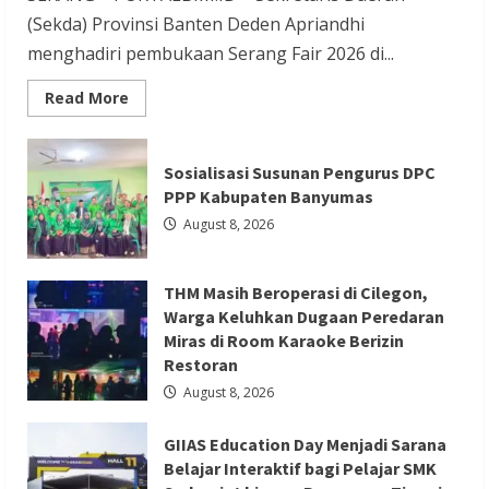
Redaksi 01
August 8, 2026
(Sekda) Provinsi Banten Deden Apriandhi
menghadiri pembukaan Serang Fair 2026 di...
Read
Read More
more
about
Serang
Berita Ekonomi dan Bisnis
Berita Otomotif
Fair
Sosialisasi Susunan Pengurus DPC
2026
Berita Trending
Jadi
PPP Kabupaten Banyumas
Etalase
GIIAS Education Day Menjadi Sarana
UMKM,
August 8, 2026
Sekda
Belajar Interaktif bagi Pelajar SMK
Deden
Ajak
Sederajat hingga Perguruan Tinggi
Masyarakat
THM Masih Beroperasi di Cilegon,
Cintai
Produk
Redaksi 01
August 8, 2026
Warga Keluhkan Dugaan Peredaran
Lokal
Miras di Room Karaoke Berizin
Restoran
August 8, 2026
GIIAS Education Day Menjadi Sarana
Berita Ekonomi dan Bisnis
Berita Mancanegara
Belajar Interaktif bagi Pelajar SMK
Berita Terbaru