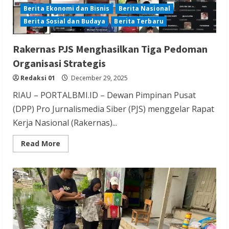
Berita Ekonomi dan Bisnis
Berita Nasional
Berita Sosial dan Budaya
Berita Terbaru
Rakernas PJS Menghasilkan Tiga Pedoman
Organisasi Strategis
Redaksi 01
December 29, 2025
RIAU – PORTALBMI.ID – Dewan Pimpinan Pusat
(DPP) Pro Jurnalismedia Siber (PJS) menggelar Rapat
Kerja Nasional (Rakernas)...
Read
Read More
more
about
Rakernas
PJS
Menghasilkan
Tiga
Pedoman
Organisasi
Strategis