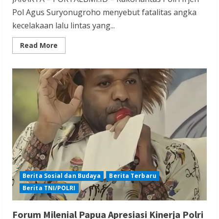
Pol Agus Suryonugroho menyebut fatalitas angka
kecelakaan lalu lintas yang...
Read
Read More
more
about
Kakorlantas
:
Fatalitas
Lakalantas
Pada
Puncak
Arus
Mudik
Nataru
2025,
Turun
Hingga
23.3
%
Berita Sosial dan Budaya
Berita Terbaru
Berita TNI/POLRI
Forum Milenial Papua Apresiasi Kinerja Polri