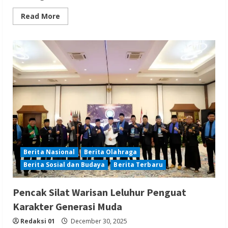
Read
Read More
more
about
Tim
SAR
Lakukan
Pencarian
Intensif
Terkait
Hilangnya
Anak
Terseret
Arus
Sungai
Cisadane
Berita Nasional
Berita Olahraga
Berita Sosial dan Budaya
Berita Terbaru
Pencak Silat Warisan Leluhur Penguat
Karakter Generasi Muda
Redaksi 01
December 30, 2025