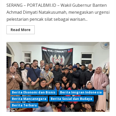
SERANG – PORTALBMI.ID – Wakil Gubernur Banten
Achmad Dimyati Natakusumah, menegaskan urgensi
pelestarian pencak silat sebagai warisan...
Read
Read More
more
about
Pencak
Silat
Warisan
Leluhur
Penguat
Karakter
Generasi
Muda
Berita Ekonomi dan Bisnis
Berita Imigran Indonesia
Berita Mancanegara
Berita Sosial dan Budaya
Berita Terbaru