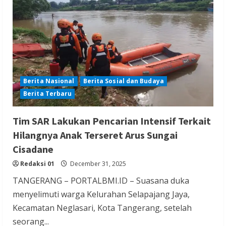
di
Selat
Taiwan
Dalam
Latihan
Militer
Tiongkok
Berita Nasional
Berita Sosial dan Budaya
Berita Terbaru
Tim SAR Lakukan Pencarian Intensif Terkait
Hilangnya Anak Terseret Arus Sungai
Cisadane
Redaksi 01
December 31, 2025
TANGERANG – PORTALBMI.ID – Suasana duka
menyelimuti warga Kelurahan Selapajang Jaya,
Kecamatan Neglasari, Kota Tangerang, setelah
seorang...