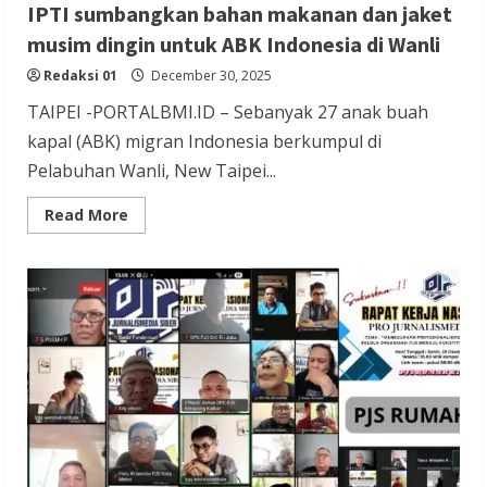
IPTI sumbangkan bahan makanan dan jaket
musim dingin untuk ABK Indonesia di Wanli
Redaksi 01
December 30, 2025
TAIPEI -PORTALBMI.ID – Sebanyak 27 anak buah
kapal (ABK) migran Indonesia berkumpul di
Pelabuhan Wanli, New Taipei...
Read
Read More
more
about
IPTI
sumbangkan
bahan
makanan
dan
jaket
musim
dingin
untuk
ABK
Indonesia
di
Wanli