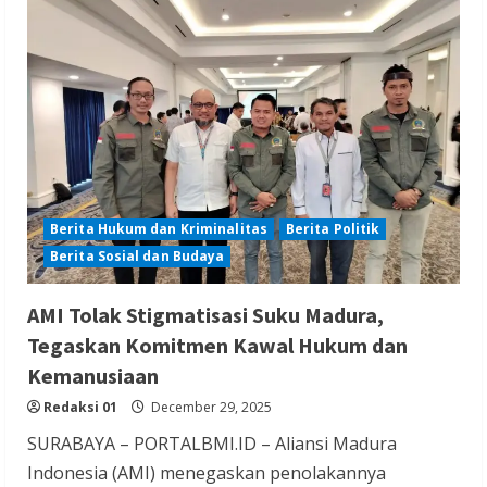
Manfaatkan
Liburan
Edukasi
Pemilahan
Sampah
Sejak
Dini
di
Taman
Baca
Situ
Rompong
Berita Hukum dan Kriminalitas
Berita Politik
Berita Sosial dan Budaya
AMI Tolak Stigmatisasi Suku Madura,
Tegaskan Komitmen Kawal Hukum dan
Kemanusiaan
Redaksi 01
December 29, 2025
SURABAYA – PORTALBMI.ID – Aliansi Madura
Indonesia (AMI) menegaskan penolakannya