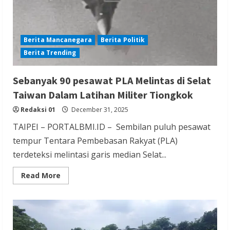
Berita Mancanegara
Berita Politik
Berita Trending
Sebanyak 90 pesawat PLA Melintas di Selat
Taiwan Dalam Latihan Militer Tiongkok
Redaksi 01
December 31, 2025
TAIPEI – PORTALBMI.ID – Sembilan puluh pesawat
tempur Tentara Pembebasan Rakyat (PLA)
terdeteksi melintasi garis median Selat...
Read
Read More
more
about
Sebanyak
90
pesawat
PLA
Melintas