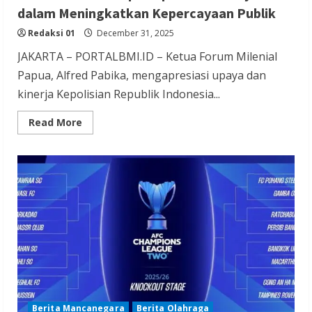
dalam Meningkatkan Kepercayaan Publik
Redaksi 01
December 31, 2025
JAKARTA – PORTALBMI.ID – Ketua Forum Milenial
Papua, Alfred Pabika, mengapresiasi upaya dan
kinerja Kepolisian Republik Indonesia...
Read
Read More
more
about
Forum
Milenial
Papua
Apresiasi
Kinerja
Polri
dalam
Meningkatkan
Kepercayaan
Publik
Berita Mancanegara
Berita Olahraga