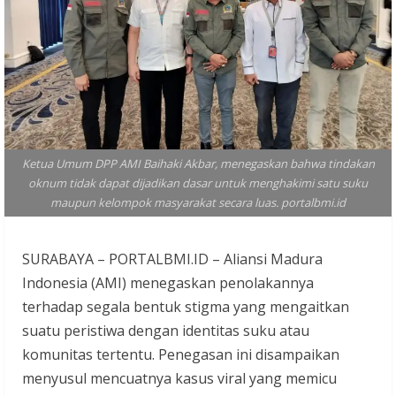
Ketua Umum DPP AMI Baihaki Akbar, menegaskan bahwa tindakan
oknum tidak dapat dijadikan dasar untuk menghakimi satu suku
maupun kelompok masyarakat secara luas. portalbmi.id
SURABAYA – PORTALBMI.ID – Aliansi Madura
Indonesia (AMI) menegaskan penolakannya
terhadap segala bentuk stigma yang mengaitkan
suatu peristiwa dengan identitas suku atau
komunitas tertentu. Penegasan ini disampaikan
menyusul mencuatnya kasus viral yang memicu