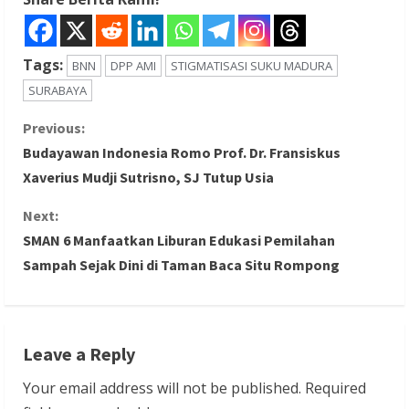
Tags:
BNN
DPP AMI
STIGMATISASI SUKU MADURA
SURABAYA
C
Previous:
Budayawan Indonesia Romo Prof. Dr. Fransiskus
o
Xaverius Mudji Sutrisno, SJ Tutup Usia
n
Next:
SMAN 6 Manfaatkan Liburan Edukasi Pemilahan
t
Sampah Sejak Dini di Taman Baca Situ Rompong
i
n
Leave a Reply
u
Your email address will not be published.
Required
e