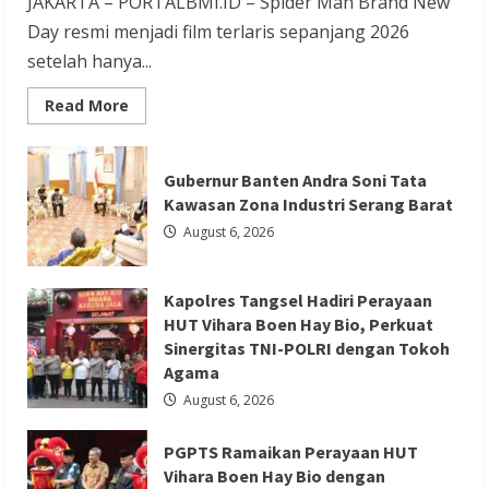
JAKARTA – PORTALBMI.ID – Spider Man Brand New
Redaksi 01
August 6, 2026
Day resmi menjadi film terlaris sepanjang 2026
setelah hanya...
Read
Read More
more
about
Film
Berita Agama
Berita Nasional
Terlaris
Gubernur Banten Andra Soni Tata
2026
Berita Sosial dan Budaya
Berita Trending
Spider
Kawasan Zona Industri Serang Barat
Man
PGPTS Ramaikan Perayaan HUT Vihara
Brand
August 6, 2026
New
Boen Hay Bio dengan Menampilkan
Day
Raup
Palang Pintu
Rp
Kapolres Tangsel Hadiri Perayaan
20,6
T
Redaksi 01
August 5, 2026
HUT Vihara Boen Hay Bio, Perkuat
dalam
Sinergitas TNI-POLRI dengan Tokoh
Sepekan
Agama
August 6, 2026
PGPTS Ramaikan Perayaan HUT
Berita Ekonomi dan Bisnis
Berita Nasional
Vihara Boen Hay Bio dengan
Berita Trending