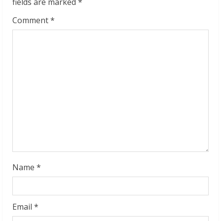
fields are marked
*
R
Comment
*
e
a
d
i
n
g
Name
*
Email
*