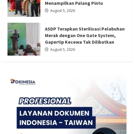
Menampilkan Palang Pintu
ASDP Terapkan Sterilisasi Pelabuhan
August 5, 2026
Merak dengan One Gate System,
Gapertip Kecewa Tak Dilibatkan
ASDP Terapkan Sterilisasi Pelabuhan
Redaksi 01
August 5, 2026
Merak dengan One Gate System,
Gapertip Kecewa Tak Dilibatkan
August 5, 2026