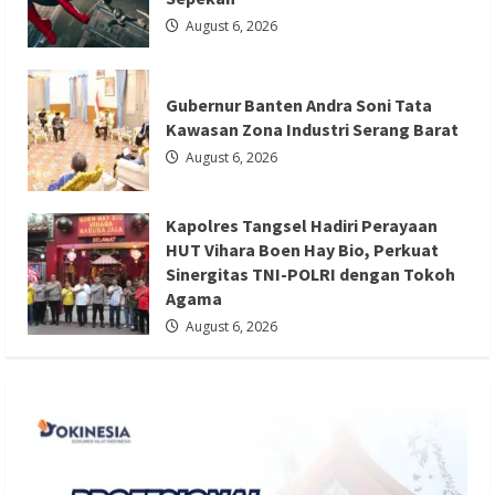
August 6, 2026
Berita Agama
Berita Nasional
Berita TNI/POLRI
Berita Trending
Gubernur Banten Andra Soni Tata
Kawasan Zona Industri Serang Barat
Kapolres Tangsel Hadiri Perayaan HUT
August 6, 2026
Vihara Boen Hay Bio, Perkuat Sinergitas
TNI-POLRI dengan Tokoh Agama
Kapolres Tangsel Hadiri Perayaan
Redaksi 01
August 6, 2026
HUT Vihara Boen Hay Bio, Perkuat
Sinergitas TNI-POLRI dengan Tokoh
Agama
August 6, 2026