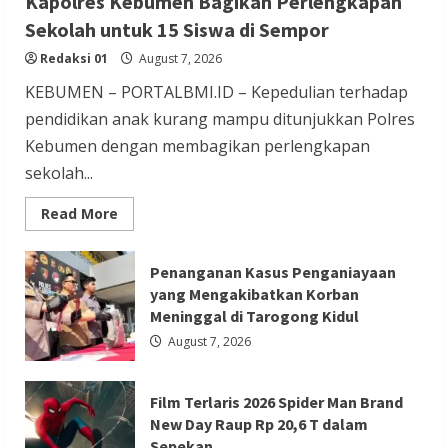
Kapolres Kebumen Bagikan Perlengkapan
Berita Trending
Sekolah untuk 15 Siswa di Sempor
Film Terlaris 2026 Spider Man Brand New
Redaksi 01
August 7, 2026
Day Raup Rp 20,6 T dalam Sepekan
KEBUMEN – PORTALBMI.ID – Kepedulian terhadap
Redaksi 01
August 6, 2026
pendidikan anak kurang mampu ditunjukkan Polres
Kebumen dengan membagikan perlengkapan
sekolah...
Read
Read More
more
about
Kapolres
Berita Ekonomi dan Bisnis
Berita Nasional
Kebumen
Penanganan Kasus Penganiayaan
Bagikan
Berita Terbaru
yang Mengakibatkan Korban
Perlengkapan
Sekolah
Meninggal di Tarogong Kidul
Gubernur Banten Andra Soni Tata
untuk
15
August 7, 2026
Kawasan Zona Industri Serang Barat
Siswa
di
Sempor
Redaksi 01
August 6, 2026
Film Terlaris 2026 Spider Man Brand
New Day Raup Rp 20,6 T dalam
Sepekan