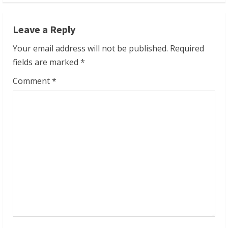
i
n
Leave a Reply
u
Your email address will not be published.
Required
fields are marked
*
e
Comment
*
R
e
a
d
i
n
g