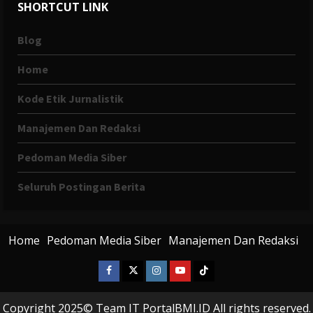
SHORTCUT LINK
Blog
Home
Kode Etik Jurnalistik
Manajemen Dan Redaksi
Pedoman Media Siber
Seluruh Postingan Berita
Home
Pedoman Media Siber
Manajemen Dan Redaksi
Facebook
X
Instagram
Youtube
Tiktok
Twitter
Copyright 2025© Team IT PortalBMI.ID All rights reserved.