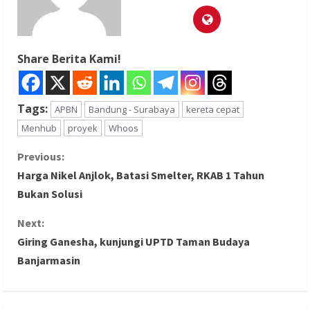
Share Berita Kami!
Tags:
APBN
Bandung - Surabaya
kereta cepat
Menhub
proyek
Whoos
C
Previous:
Harga Nikel Anjlok, Batasi Smelter, RKAB 1 Tahun
o
Bukan Solusi
n
Next:
Giring Ganesha, kunjungi UPTD Taman Budaya
t
Banjarmasin
i
n