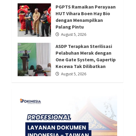
August 6, 2026
Redaksi 01
August 5, 2026
PGPTS Ramaikan Perayaan
HUT Vihara Boen Hay Bio
dengan Menampilkan
Palang Pintu
August 5, 2026
ASDP Terapkan Sterilisasi
Pelabuhan Merak dengan
One Gate System, Gapertip
Kecewa Tak Dilibatkan
August 5, 2026