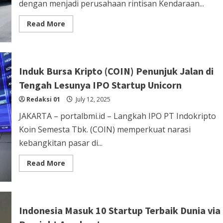
dengan menjadi perusahaan rintisan Kendaraan...
Read
Read More
more
about
Startup
China
Terima
48
Induk Bursa Kripto (COIN) Penunjuk Jalan di
Ribu
Unit
Tengah Lesunya IPO Startup Unicorn
Pesanan
Leapmotor
Redaksi 01
mobil
July 12, 2025
listrik
JAKARTA – portalbmi.id – Langkah IPO PT Indokripto
Koin Semesta Tbk. (COIN) memperkuat narasi
kebangkitan pasar di...
Read
Read More
more
about
Induk
Bursa
Kripto
(COIN)
Indonesia Masuk 10 Startup Terbaik Dunia via
Penunjuk
Jalan