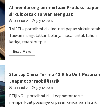
akan
mengebom
AI mendorong permintaan Produksi papan
Beijing
jika
sirkuit cetak Taiwan Menguat
Tiongkok
menginvasi
Redaksi 01
Taiwan
July 12, 2025
TAIPEI – portalbmi.id – Industri papan sirkuit cetak
Taiwan mengetatkan belanja modal untuk tahun
ketiga, tetapi output...
Read
Read More
more
about
AI
mendorong
permintaan
Produksi
Startup China Terima 48 Ribu Unit Pesanan
papan
sirkuit
Leapmotor mobil listrik
cetak
Taiwan
Redaksi 01
Menguat
July 12, 2025
BEIJING – portalbmi.id – Leapmotor terus
memperkuat posisinya di pasar kendaraan listrik