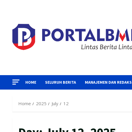
Skip
to
content
HOME
SELURUH BERITA
MANAJEMEN DAN REDAKS
Home
2025
July
12
Day:
July 12, 2025