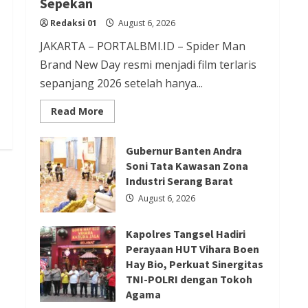
Sepekan
Redaksi 01
August 6, 2026
Redaksi 01
August 6, 2026
JAKARTA – PORTALBMI.ID – Spider Man
Berita Agama
Berita Nasional
Brand New Day resmi menjadi film terlaris
Berita Sosial dan Budaya
Berita Trending
sepanjang 2026 setelah hanya...
PGPTS Ramaikan Perayaan HUT
Read
Read More
Vihara Boen Hay Bio dengan
more
about
Menampilkan Palang Pintu
Film
Terlaris
Gubernur Banten Andra
2026
Redaksi 01
August 5, 2026
Soni Tata Kawasan Zona
Spider
Man
Industri Serang Barat
Brand
Berita Ekonomi dan Bisnis
New
August 6, 2026
Day
Berita Nasional
Berita Trending
Raup
Rp
ASDP Terapkan Sterilisasi
Kapolres Tangsel Hadiri
20,6
T
Perayaan HUT Vihara Boen
Pelabuhan Merak dengan One
dalam
Hay Bio, Perkuat Sinergitas
Sepekan
Gate System, Gapertip Kecewa
TNI-POLRI dengan Tokoh
Tak Dilibatkan
Agama