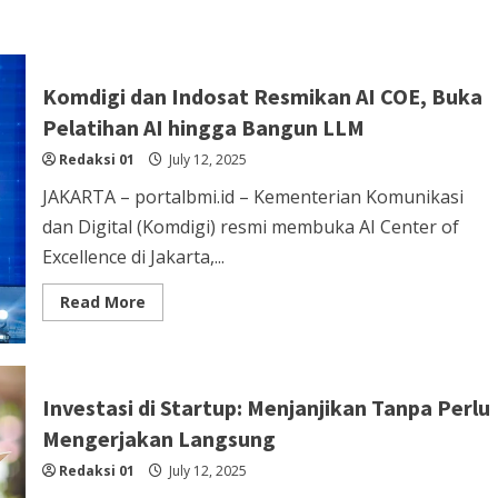
Komdigi dan Indosat Resmikan AI COE, Buka
Pelatihan AI hingga Bangun LLM
Redaksi 01
July 12, 2025
JAKARTA – portalbmi.id – Kementerian Komunikasi
dan Digital (Komdigi) resmi membuka AI Center of
Excellence di Jakarta,...
Read
Read More
more
about
Komdigi
dan
Indosat
Resmikan
Investasi di Startup: Menjanjikan Tanpa Perlu
AI
COE,
Mengerjakan Langsung
Buka
Pelatihan
Redaksi 01
AI
July 12, 2025
hingga