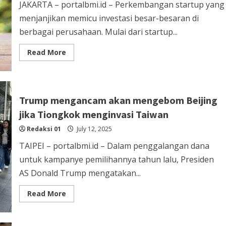
Bangun
JAKARTA – portalbmi.id – Perkembangan startup yang
LLM
menjanjikan memicu investasi besar-besaran di
berbagai perusahaan. Mulai dari startup...
Read
Read More
more
about
Investasi
di
Startup:
Menjanjikan
Trump mengancam akan mengebom Beijing
Tanpa
Perlu
jika Tiongkok menginvasi Taiwan
Mengerjakan
Langsung
Redaksi 01
July 12, 2025
TAIPEI – portalbmi.id – Dalam penggalangan dana
untuk kampanye pemilihannya tahun lalu, Presiden
AS Donald Trump mengatakan...
Read
Read More
more
about
Trump
mengancam