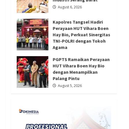
Redaksi 01
August 5, 2026
August 6, 2026
Kapolres Tangsel Hadiri
Perayaan HUT Vihara Boen
Hay Bio, Perkuat Sinergitas
TNI-POLRI dengan Tokoh
Agama
August 6, 2026
PGPTS Ramaikan Perayaan
HUT Vihara Boen Hay Bio
dengan Menampilkan
Palang Pintu
August 5, 2026