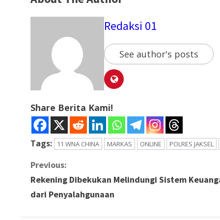
Redaksi 01
See author's posts
Share Berita Kami!
Tags:
11 WNA CHINA
MARKAS
ONLINE
POLRES JAKSEL
C
Previous:
Rekening Dibekukan Melindungi Sistem Keuang
o
dari Penyalahgunaan
n