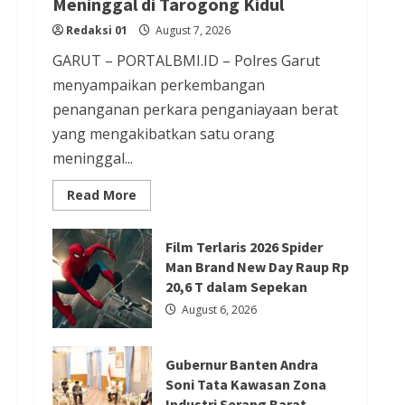
Meninggal di Tarogong Kidul
Redaksi 01
August 6, 2026
Redaksi 01
August 7, 2026
Berita Agama
Berita Nasional
GARUT – PORTALBMI.ID – Polres Garut
Berita TNI/POLRI
Berita Trending
menyampaikan perkembangan
Kapolres Tangsel Hadiri
penanganan perkara penganiayaan berat
yang mengakibatkan satu orang
Perayaan HUT Vihara Boen Hay
meninggal...
Bio, Perkuat Sinergitas TNI-
POLRI dengan Tokoh Agama
Read
Read More
more
Redaksi 01
August 6, 2026
about
Penanganan
Kasus
Film Terlaris 2026 Spider
Penganiayaan
Man Brand New Day Raup Rp
yang
Berita Agama
Berita Nasional
Mengakibatkan
20,6 T dalam Sepekan
Korban
Berita Sosial dan Budaya
Berita Trending
Meninggal
August 6, 2026
di
PGPTS Ramaikan Perayaan HUT
Tarogong
Kidul
Vihara Boen Hay Bio dengan
Gubernur Banten Andra
Menampilkan Palang Pintu
Soni Tata Kawasan Zona
Industri Serang Barat