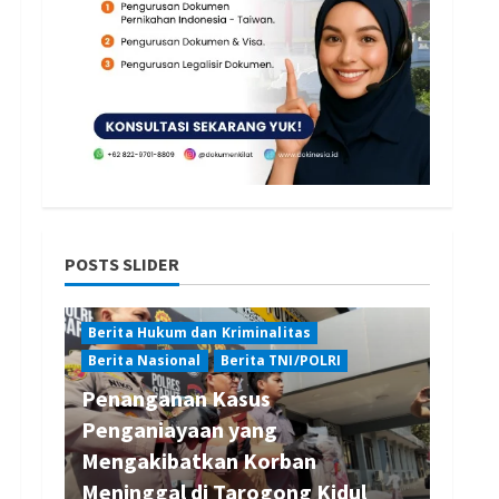
POSTS SLIDER
Berita Hukum dan Kriminalitas
Berita Nasional
Berita TNI/POLRI
Penanganan Kasus
Penganiayaan yang
Mengakibatkan Korban
Meninggal di Tarogong Kidul