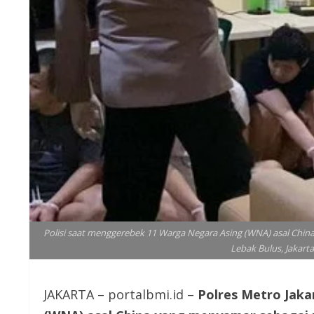
Polisi saat menggerebek 11 Warga Negara Asing (WNA) asal Chin
Lebak Bulus, Jakarta 
JAKARTA – portalbmi.id –
Polres Metro Jaka