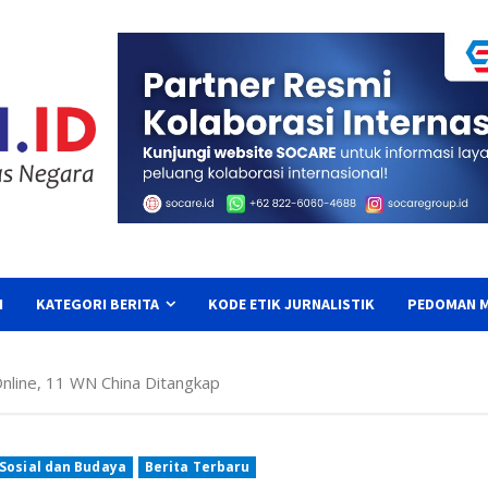
I
KATEGORI BERITA
KODE ETIK JURNALISTIK
PEDOMAN M
line, 11 WN China Ditangkap
 Sosial dan Budaya
Berita Terbaru