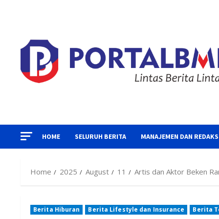
Skip
to
content
HOME
SELURUH BERITA
MANAJEMEN DAN REDAKS
Home
2025
August
11
Artis dan Aktor Beken Ra
Berita Hiburan
Berita Lifestyle dan Insurance
Berita 