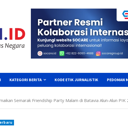
I
KATEGORI BERITA
KODE ETIK JURNALISTIK
PEDOMAN M
maikan Semarak Friendship Party Malam di Batavia Alun-Alun PIK 
Terbaru