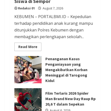
Siswa di Sempor
Redaksi 01
August 6, 2026
Redaksi 01
August 7, 2026
KEBUMEN – PORTALBMI.ID – Kepedulian
Berita Ekonomi dan Bisnis
terhadap pendidikan anak kurang mampu
Berita Nasional
Berita Terbaru
ditunjukkan Polres Kebumen dengan
membagikan perlengkapan sekolah...
Gubernur Banten Andra Soni Tata
Kawasan Zona Industri Serang
Read
Read More
more
Barat
about
Kapolres
Redaksi 01
August 6, 2026
Penanganan Kasus
Kebumen
Bagikan
Penganiayaan yang
Perlengkapan
Mengakibatkan Korban
Berita Agama
Berita Nasional
Sekolah
untuk
Meninggal di Tarogong
Berita TNI/POLRI
Berita Trending
15
Kidul
Siswa
Kapolres Tangsel Hadiri
di
August 7, 2026
Sempor
Perayaan HUT Vihara Boen Hay
Film Terlaris 2026 Spider
Bio, Perkuat Sinergitas TNI-
Man Brand New Day Raup Rp
20,6 T dalam Sepekan
POLRI dengan Tokoh Agama
August 6, 2026