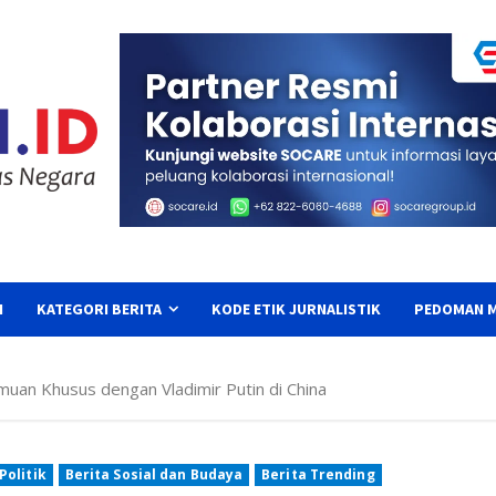
I
KATEGORI BERITA
KODE ETIK JURNALISTIK
PEDOMAN M
uan Khusus dengan Vladimir Putin di China
Politik
Berita Sosial dan Budaya
Berita Trending