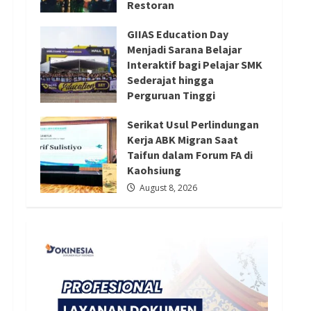
Restoran
Redaksi 01
August 8, 2026
August 8, 2026
GIIAS Education Day
Menjadi Sarana Belajar
Interaktif bagi Pelajar SMK
Sederajat hingga
Perguruan Tinggi
August 8, 2026
Serikat Usul Perlindungan
Kerja ABK Migran Saat
Taifun dalam Forum FA di
Kaohsiung
August 8, 2026