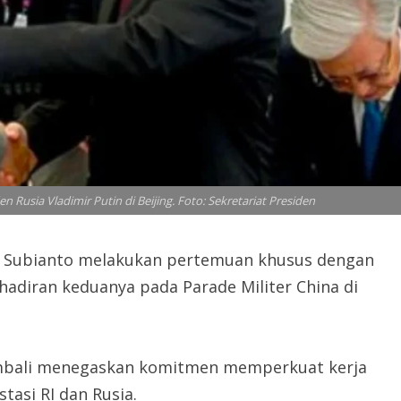
usia Vladimir Putin di Beijing. Foto: Sekretariat Presiden
o Subianto melakukan pertemuan khusus dengan
kehadiran keduanya pada Parade Militer China di
embali menegaskan komitmen memperkuat kerja
tasi RI dan Rusia.