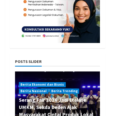
POSTS SLIDER
Berita Ekonomi dan Bisnis
Berita Nasional
Berita Trending
Serang Fair 2026 Jadi Etalase
UMKM, Sekda Deden Ajak
Masyarakat Cintai Produk Lokal