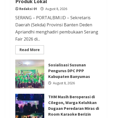
Produk Lokal
Redaksi 01
August 8, 2026
Redaksi 01
August 8, 2026
Berita Ekonomi dan Bisnis
SERANG – PORTALBMI.ID – Sekretaris
Berita Otomotif
Berita Trending
Daerah (Sekda) Provinsi Banten Deden
GIIAS Education Day Menjadi
Apriandhi menghadiri pembukaan Serang
Fair 2026 di...
Sarana Belajar Interaktif bagi
Pelajar SMK Sederajat hingga
Read
Read More
more
Perguruan Tinggi
about
Serang
Redaksi 01
August 8, 2026
Fair
Sosialisasi Susunan
2026
Pengurus DPC PPP
Jadi
Etalase
Kabupaten Banyumas
UMKM,
Berita Ekonomi dan Bisnis
Sekda
August 8, 2026
Deden
Berita Mancanegara
Berita Terbaru
Ajak
Masyarakat
Serikat Usul Perlindungan Kerja
THM Masih Beroperasi di
Cintai
Produk
Cilegon, Warga Keluhkan
ABK Migran Saat Taifun dalam
Lokal
Dugaan Peredaran Miras di
Forum FA di Kaohsiung
Room Karaoke Berizin