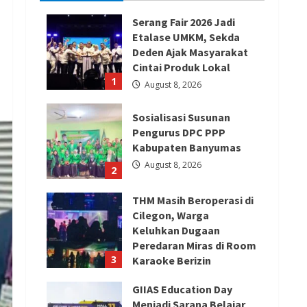
Serang Fair 2026 Jadi
Etalase UMKM, Sekda
Deden Ajak Masyarakat
Cintai Produk Lokal
1
August 8, 2026
Sosialisasi Susunan
Pengurus DPC PPP
Kabupaten Banyumas
August 8, 2026
2
THM Masih Beroperasi di
Cilegon, Warga
Keluhkan Dugaan
Peredaran Miras di Room
3
Karaoke Berizin
Restoran
GIIAS Education Day
August 8, 2026
Menjadi Sarana Belajar