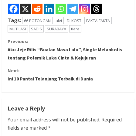
Tags:
66 POTONGAN
alvi
DI KOST
FAKTA-FAKTA
MUTILASI
SADIS
SURABAYA
tiara
C
Previous:
Aku Jeje Rilis “Bualan Masa Lalu”, Single Melankolis
o
tentang Polemik Luka Cinta & Kejujuran
n
Next:
Ini 10 Pantai Telanjang Terbaik di Dunia
t
i
n
Leave a Reply
u
Your email address will not be published.
Required
fields are marked
*
e