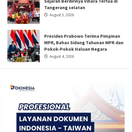
Sejarah Berdirinya Vihara Tertua di
Presiden Prabowo Terima Pimpinan
Tangerang selatan
August 5, 2026
MPR, Bahas Sidang Tahunan MPR dan
Pokok-Pokok Haluan Negara
Redaksi 01
August 4, 2026
Presiden Prabowo Terima Pimpinan
MPR, Bahas Sidang Tahunan MPR dan
Pokok-Pokok Haluan Negara
August 4, 2026