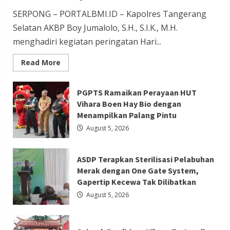
Redaksi 01
August 5, 2026
SERPONG – PORTALBMI.ID – Kapolres Tangerang
Selatan AKBP Boy Jumalolo, S.H., S.I.K., M.H.
menghadiri kegiatan peringatan Hari...
Read
Read More
more
about
Berita Agama
Berita Ekonomi dan Bisnis
Kapolres
Berita Nasional
Berita Sosial dan Budaya
Tangsel
PGPTS Ramaikan Perayaan HUT
Hadiri
Berita Trending
Vihara Boen Hay Bio dengan
Perayaan
HUT
Menampilkan Palang Pintu
Sejarah Berdirinya Vihara Tertua di
Vihara
Boen
August 5, 2026
Tangerang selatan
Hay
Bio,
Perkuat
Redaksi 01
August 5, 2026
Sinergitas
ASDP Terapkan Sterilisasi Pelabuhan
TNI-
POLRI
Merak dengan One Gate System,
dengan
Gapertip Kecewa Tak Dilibatkan
Tokoh
Agama
August 5, 2026
Berita Nasional
Berita Politik
Berita Terbaru