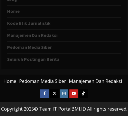
Home
Kode Etik Jurnalistik
Manajemen Dan Redaksi
Pedoman Media Siber
Seluruh Postingan Berita
Home
Pedoman Media Siber
Manajemen Dan Redaksi
Facebook
X
Instagram
Youtube
Tiktok
Twitter
Copyright 2025© Team IT PortalBMI.ID All rights reserved.