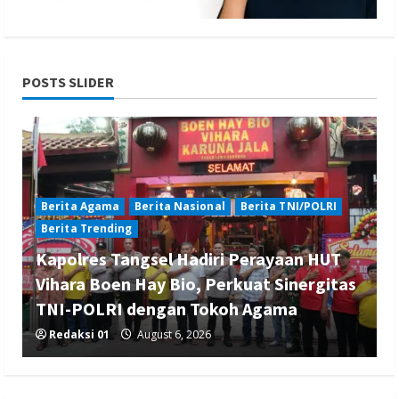
POSTS SLIDER
Berita Agama
Berita Nasional
Berita TNI/POLRI
Berita Trending
Kapolres Tangsel Hadiri Perayaan HUT
Vihara Boen Hay Bio, Perkuat Sinergitas
TNI-POLRI dengan Tokoh Agama
Redaksi 01
August 6, 2026