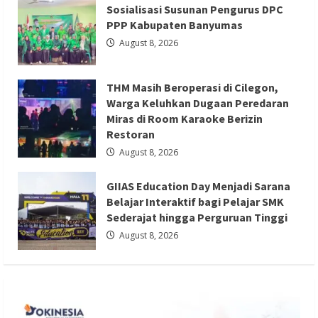
dari
Sosialisasi Susunan Pengurus DPC
Polres
PPP Kabupaten Banyumas
hingga
Panggung
August 8, 2026
Nasional
Berita Ekonomi dan Bisnis
Berita Otomotif
THM Masih Beroperasi di Cilegon,
Berita Trending
Warga Keluhkan Dugaan Peredaran
GIIAS Education Day Menjadi Sarana
Miras di Room Karaoke Berizin
Restoran
Belajar Interaktif bagi Pelajar SMK
August 8, 2026
Sederajat hingga Perguruan Tinggi
Redaksi 01
August 8, 2026
GIIAS Education Day Menjadi Sarana
Belajar Interaktif bagi Pelajar SMK
Sederajat hingga Perguruan Tinggi
August 8, 2026