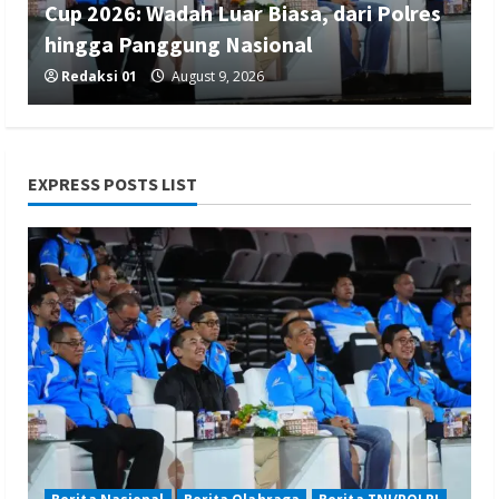
Cup 2026: Wadah Luar Biasa, dari Polres
hingga Panggung Nasional
Redaksi 01
August 9, 2026
EXPRESS POSTS LIST
Berita Ekonomi dan Bisnis
Berita Nasional
Berita Trending
Serang Fair 2026 Jadi Etalase UMKM,
Sekda Deden Ajak Masyarakat Cintai
Produk Lokal
Redaksi 01
August 8, 2026