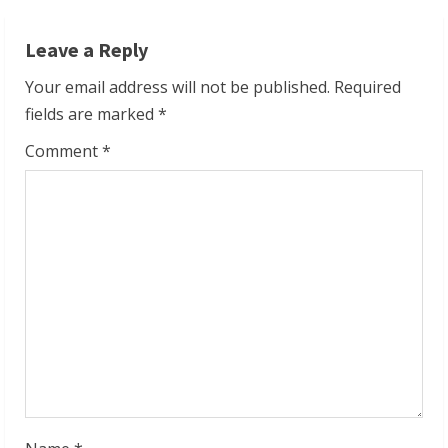
n
Leave a Reply
u
Your email address will not be published.
Required
e
fields are marked
*
R
Comment
*
e
a
d
i
n
g