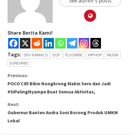
See author's posts
Share Berita Kami!
Tags:
DEV KAMACO
EGP
FLOORINC
HIPHOP
MUSIK
SUNDANIS
C
Previous:
POCO C85 Bikin Nongkrong Makin Seru dan Jadi
o
#SiPalingNyampe Buat Semua Aktivitas,
n
Next:
Gubernur Banten Andra Soni Borong Produk UMKM
t
Lokal
i