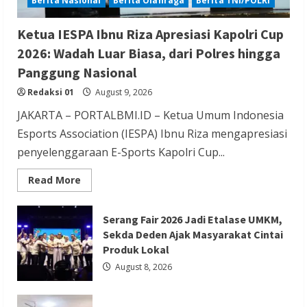
Berita Nasional
Berita Olahraga
Berita TNI/POLRI
Ketua IESPA Ibnu Riza Apresiasi Kapolri Cup
Berita Nasional
Berita Politik
Berita Terbaru
2026: Wadah Luar Biasa, dari Polres hingga
Sosialisasi Susunan Pengurus DPC PPP
Panggung Nasional
Kabupaten Banyumas
Redaksi 01
August 9, 2026
Redaksi 01
August 8, 2026
JAKARTA – PORTALBMI.ID – Ketua Umum Indonesia
Esports Association (IESPA) Ibnu Riza mengapresiasi
penyelenggaraan E-Sports Kapolri Cup...
Read
Read More
more
Berita Hiburan
Berita Lifestyle dan Insurance
about
Ketua
Berita Terbaru
IESPA
Serang Fair 2026 Jadi Etalase UMKM,
Ibnu
Sekda Deden Ajak Masyarakat Cintai
THM Masih Beroperasi di Cilegon, Warga
Riza
Apresiasi
Produk Lokal
Keluhkan Dugaan Peredaran Miras di
Kapolri
Cup
August 8, 2026
Room Karaoke Berizin Restoran
2026:
Wadah
Luar
Redaksi 01
August 8, 2026
Biasa,