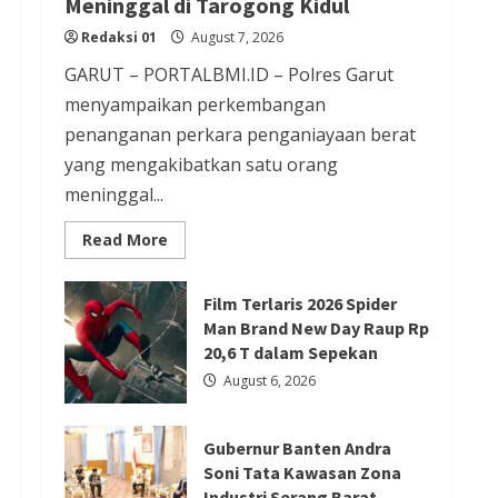
Meninggal di Tarogong Kidul
Redaksi 01
August 6, 2026
Redaksi 01
August 7, 2026
Berita Agama
Berita Nasional
GARUT – PORTALBMI.ID – Polres Garut
Berita TNI/POLRI
Berita Trending
menyampaikan perkembangan
Kapolres Tangsel Hadiri
penanganan perkara penganiayaan berat
yang mengakibatkan satu orang
Perayaan HUT Vihara Boen Hay
meninggal...
Bio, Perkuat Sinergitas TNI-
POLRI dengan Tokoh Agama
Read
Read More
more
Redaksi 01
August 6, 2026
about
Penanganan
Kasus
Film Terlaris 2026 Spider
Penganiayaan
Man Brand New Day Raup Rp
yang
Berita Agama
Berita Nasional
Mengakibatkan
20,6 T dalam Sepekan
Korban
Berita Sosial dan Budaya
Berita Trending
Meninggal
August 6, 2026
di
PGPTS Ramaikan Perayaan HUT
Tarogong
Kidul
Vihara Boen Hay Bio dengan
Gubernur Banten Andra
Menampilkan Palang Pintu
Soni Tata Kawasan Zona
Industri Serang Barat