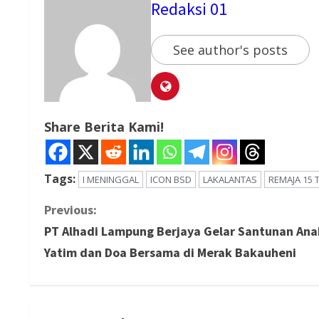
Redaksi 01
See author's posts
Share Berita Kami!
Tags:
I MENINGGAL
ICON BSD
LAKALANTAS
REMAJA 15
C
Previous:
PT Alhadi Lampung Berjaya Gelar Santunan Ana
o
Yatim dan Doa Bersama di Merak Bakauheni
n
t