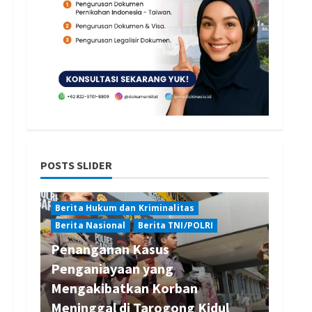
POSTS SLIDER
Berita Hukum dan Kriminalitas
Berita Nasional
Berita TNI/POLRI
Penanganan Kasus
Penganiayaan yang
Mengakibatkan Korban
Meninggal di Tarogong Kidul