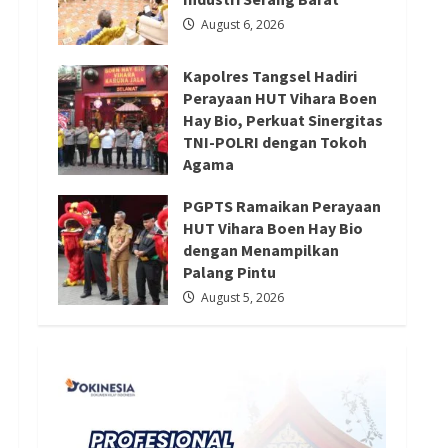
Redaksi 01
August 5, 2026
August 6, 2026
Kapolres Tangsel Hadiri
Perayaan HUT Vihara Boen
Hay Bio, Perkuat Sinergitas
TNI-POLRI dengan Tokoh
Agama
August 6, 2026
PGPTS Ramaikan Perayaan
HUT Vihara Boen Hay Bio
dengan Menampilkan
Palang Pintu
August 5, 2026