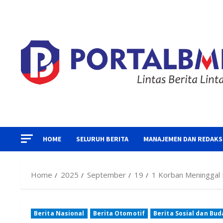
Skip
to
content
HOME
SELURUH BERITA
MANAJEMEN DAN REDAKS
Home
2025
September
19
1 Korban Meninggal 
Berita Nasional
Berita Otomotif
Berita Sosial dan Bu