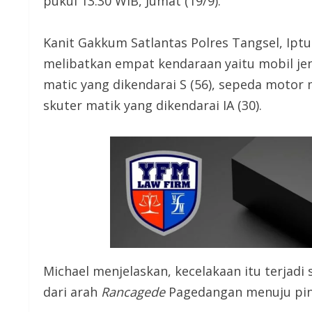
pukul 13.30 WIB, Jumat (19/9).
Kanit Gakkum Satlantas Polres Tangsel, Ipt
melibatkan empat kendaraan yaitu mobil je
matic yang dikendarai S (56), sepeda motor 
skuter matik yang dikendarai IA (30).
Michael menjelaskan, kecelakaan itu terjadi
dari arah
Rancagede
Pagedangan menuju pint