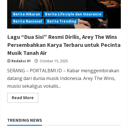
Berita Hiburan
Berita Lifestyle dan Insurance
Berita Nasional
Berita Trending
Lagu “Dua Sisi” Resmi Dirilis, Arey The Wins
Persembahkan Karya Terbaru untuk Pecinta
Musik Tanah Air
Redaksi 01
October 15, 2025
SERANG – PORTALBMI.ID – Kabar menggembirakan
datang dari dunia musik Indonesia. Arey The Wins,
musisi sekaligus vokalis...
Read
Read More
more
about
Lagu
“Dua
Sisi”
TRENDING NEWS
Resmi
Dirilis,