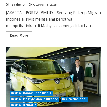
Redaksi 01
October 15, 2025
JAKARTA – PORTALBMI.ID – Seorang Pekerja Migran
Indonesia (PMI) mengalami peristiwa
memprihatinkan di Malaysia. Ia menjadi korban...
Read
Read More
more
about
Biadab!!!
PMI
di
Malaysia
Disiksa,
Mata
Kanan
Dicongkel
Berita Ekonomi dan Bisnis
Berita Lifestyle dan Insurance
Berita Nasional
Berita Otomotif