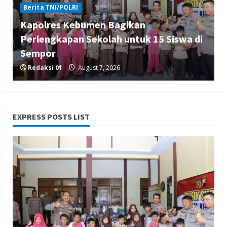
Berita TNI/POLRI
Kapolres Kebumen Bagikan
Perlengkapan Sekolah untuk 15 Siswa di
Sempor
Redaksi 01
August 7, 2026
EXPRESS POSTS LIST
Berita Hukum dan Kriminalitas
Berita Nasional
Berita TNI/POLRI
Penanganan Kasus Penganiayaan yang
Mengakibatkan Korban Meninggal di
Tarogong Kidul
Redaksi 01
August 7, 2026