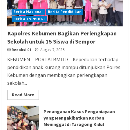
Berita Nasional
Berita Pendidikan
Berita TNI/POLRI
Berita Hiburan
Berita Lifestyle dan Insurance
Kapolres Kebumen Bagikan Perlengkapan
Berita Trending
Sekolah untuk 15 Siswa di Sempor
Film Terlaris 2026 Spider Man Brand New
Redaksi 01
August 7, 2026
Day Raup Rp 20,6 T dalam Sepekan
KEBUMEN – PORTALBMI.ID – Kepedulian terhadap
Redaksi 01
August 6, 2026
pendidikan anak kurang mampu ditunjukkan Polres
Kebumen dengan membagikan perlengkapan
sekolah...
Read
Read More
more
about
Kapolres
Berita Ekonomi dan Bisnis
Berita Nasional
Kebumen
Penanganan Kasus Penganiayaan
Bagikan
Berita Terbaru
yang Mengakibatkan Korban
Perlengkapan
Sekolah
Meninggal di Tarogong Kidul
Gubernur Banten Andra Soni Tata
untuk