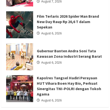
15
August 7, 2026
Kawasan Zona Industri Serang Barat
Siswa
di
Sempor
Redaksi 01
August 6, 2026
Film Terlaris 2026 Spider Man Brand
New Day Raup Rp 20,6 T dalam
Sepekan
August 6, 2026
Berita Agama
Berita Nasional
Berita TNI/POLRI
Berita Trending
Gubernur Banten Andra Soni Tata
Kawasan Zona Industri Serang Barat
Kapolres Tangsel Hadiri Perayaan HUT
August 6, 2026
Vihara Boen Hay Bio, Perkuat Sinergitas
TNI-POLRI dengan Tokoh Agama
Kapolres Tangsel Hadiri Perayaan
Redaksi 01
August 6, 2026
HUT Vihara Boen Hay Bio, Perkuat
Sinergitas TNI-POLRI dengan Tokoh
Agama
August 6, 2026