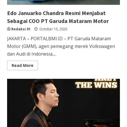
Edo Januarko Chandra Resmi Menjabat
Sebagai COO PT Garuda Mataram Motor
Redaksi 01
October 15, 2025
JAKARTA – PORTALBMI.ID – PT Garuda Mataram
Motor (GMM), agen pemegang merek Volkswagen
dan Audi di Indonesia,...
Read
Read More
more
about
Edo
Januarko
Chandra
Resmi
Menjabat
Sebagai
COO
PT
Garuda
Mataram
Motor