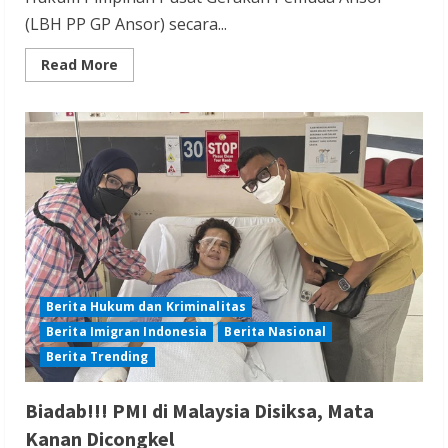
(LBH PP GP Ansor) secara...
Read
Read More
more
about
GP
Ansor
Laporkan
Program
Trans7
Tentang
Tayangan
Pesantren
ke
KPI
Berita Hukum dan Kriminalitas
Berita Imigran Indonesia
Berita Nasional
Berita Trending
Biadab!!! PMI di Malaysia Disiksa, Mata
Kanan Dicongkel