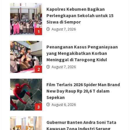
Arey
The
Kapolres Kebumen Bagikan
Wins
Persembahkan
Perlengkapan Sekolah untuk 15
Karya
Terbaru
Siswa di Sempor
untuk
August 7, 2026
Pecinta
1
Musik
Tanah
Air
Penanganan Kasus Penganiayaan
yang Mengakibatkan Korban
Meninggal di Tarogong Kidul
August 7, 2026
2
Film Terlaris 2026 Spider Man Brand
New Day Raup Rp 20,6 T dalam
Sepekan
August 6, 2026
3
Gubernur Banten Andra Soni Tata
Kawasan Zona Industri Serang