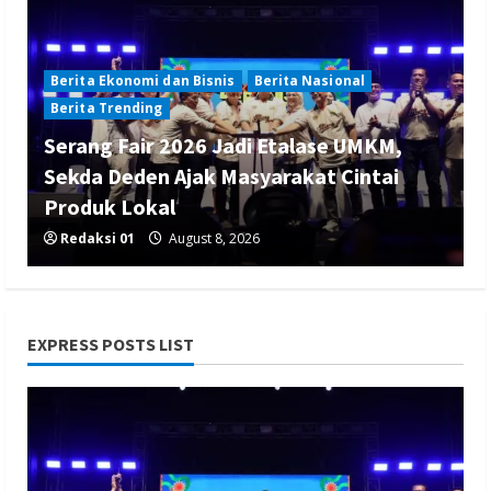
Berita Ekonomi dan Bisnis
Berita Nasional
Berita Trending
Serang Fair 2026 Jadi Etalase UMKM,
Sekda Deden Ajak Masyarakat Cintai
Produk Lokal
Redaksi 01
August 8, 2026
EXPRESS POSTS LIST
Berita Nasional
Berita Politik
Berita Terbaru
Sosialisasi Susunan Pengurus DPC PPP