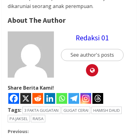
dikaruniai seorang anak perempuan.
About The Author
Redaksi 01
See author's posts
Share Berita Kami!
Tags:
3 FAKTA GUGATAN
GUGAT CERAI
HAMISH DAUD
PA JAKSEL
RAISA
C
Previous: