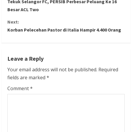
Tekuk Selangor FC, PERSIB Perbesar Peluang Ke 16
o
Besar ACL Two
n
Next:
Korban Pelecehan Pastor di Italia Hampir 4.400 Orang
t
i
n
Leave a Reply
u
Your email address will not be published.
Required
fields are marked
*
e
Comment
*
R
e
a
d