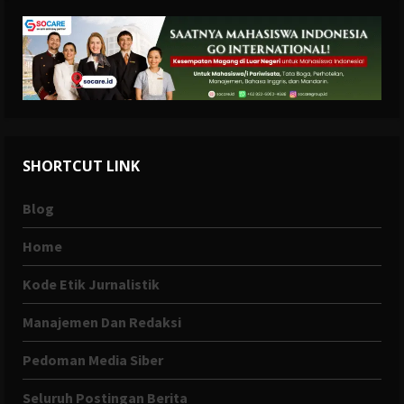
SHORTCUT LINK
Blog
Home
Kode Etik Jurnalistik
Manajemen Dan Redaksi
Pedoman Media Siber
Seluruh Postingan Berita