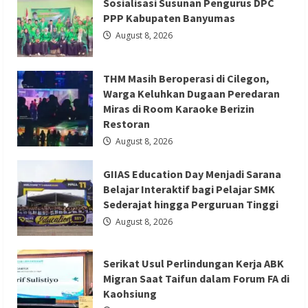
Sosialisasi Susunan Pengurus DPC
2026
Berita Trending
Jadi
PPP Kabupaten Banyumas
Etalase
GIIAS Education Day Menjadi Sarana
UMKM,
August 8, 2026
Sekda
Belajar Interaktif bagi Pelajar SMK
Deden
Ajak
Sederajat hingga Perguruan Tinggi
Masyarakat
THM Masih Beroperasi di Cilegon,
Cintai
Produk
Redaksi 01
August 8, 2026
Warga Keluhkan Dugaan Peredaran
Lokal
Miras di Room Karaoke Berizin
Restoran
August 8, 2026
GIIAS Education Day Menjadi Sarana
Berita Ekonomi dan Bisnis
Berita Mancanegara
Belajar Interaktif bagi Pelajar SMK
Berita Terbaru
Sederajat hingga Perguruan Tinggi
Serikat Usul Perlindungan Kerja ABK
August 8, 2026
Migran Saat Taifun dalam Forum FA di
Kaohsiung
Serikat Usul Perlindungan Kerja ABK
Redaksi 01
August 8, 2026
Migran Saat Taifun dalam Forum FA di
Kaohsiung