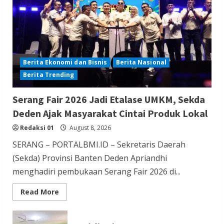
Kabupaten Banyumas
Redaksi 01
August 8, 2026
Berita Ekonomi dan Bisnis
Berita Nasional
Berita Trending
Berita Hiburan
Berita Lifestyle dan Insurance
Berita Terbaru
Serang Fair 2026 Jadi Etalase UMKM, Sekda
THM Masih Beroperasi di Cilegon, Warga
Deden Ajak Masyarakat Cintai Produk Lokal
Keluhkan Dugaan Peredaran Miras di
Redaksi 01
August 8, 2026
Room Karaoke Berizin Restoran
SERANG – PORTALBMI.ID – Sekretaris Daerah
Redaksi 01
August 8, 2026
(Sekda) Provinsi Banten Deden Apriandhi
menghadiri pembukaan Serang Fair 2026 di...
Read
Read More
more
about
Serang
Berita Ekonomi dan Bisnis
Berita Otomotif
Fair