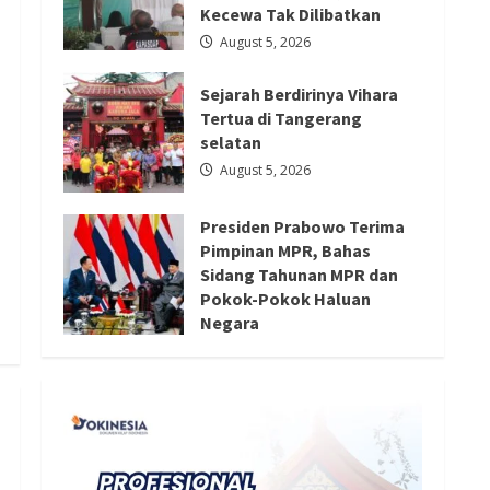
Tokoh
Redaksi 01
August 4, 2026
Kecewa Tak Dilibatkan
Agama
August 5, 2026
Sejarah Berdirinya Vihara
Tertua di Tangerang
selatan
August 5, 2026
Presiden Prabowo Terima
Pimpinan MPR, Bahas
Sidang Tahunan MPR dan
Pokok-Pokok Haluan
Negara
August 4, 2026