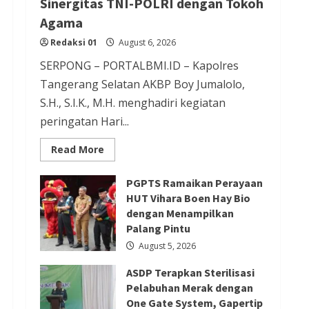
Sinergitas TNI-POLRI dengan Tokoh
Redaksi 01
August 5, 2026
Agama
Redaksi 01
August 6, 2026
SERPONG – PORTALBMI.ID – Kapolres
Berita Agama
Berita Ekonomi dan Bisnis
Berita Nasional
Berita Sosial dan Budaya
Tangerang Selatan AKBP Boy Jumalolo,
Berita Trending
S.H., S.I.K., M.H. menghadiri kegiatan
peringatan Hari...
Sejarah Berdirinya Vihara Tertua
di Tangerang selatan
Read
Read More
more
Redaksi 01
August 5, 2026
about
Kapolres
PGPTS Ramaikan Perayaan
Tangsel
Berita Nasional
Berita Politik
Hadiri
HUT Vihara Boen Hay Bio
Perayaan
Berita Terbaru
dengan Menampilkan
HUT
Vihara
Palang Pintu
Presiden Prabowo Terima
Boen
Hay
August 5, 2026
Pimpinan MPR, Bahas Sidang
Bio,
Perkuat
Tahunan MPR dan Pokok-Pokok
ASDP Terapkan Sterilisasi
Sinergitas
TNI-
Pelabuhan Merak dengan
Haluan Negara
POLRI
One Gate System, Gapertip
dengan