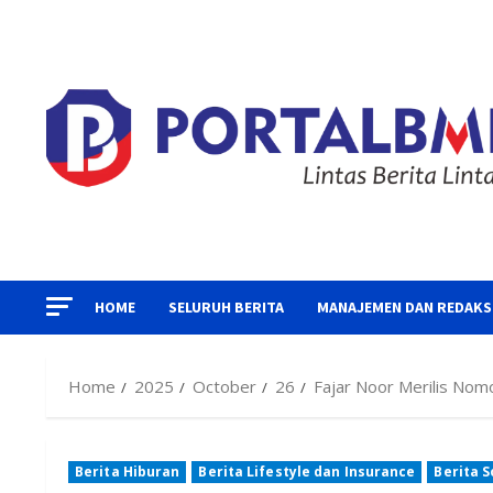
Skip
to
content
HOME
SELURUH BERITA
MANAJEMEN DAN REDAKS
Home
2025
October
26
Fajar Noor Merilis Nomo
Berita Hiburan
Berita Lifestyle dan Insurance
Berita S