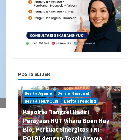
POSTS SLIDER
Berita Agama
Berita Nasional
Berita TNI/POLRI
Berita Trending
Kapolres Tangsel Hadiri
Perayaan HUT Vihara Boen Hay
Bio, Perkuat Sinergitas TNI-
POLRI dengan Tokoh Agama