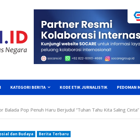
I
KATEGORI BERITA
KODE ETIK JURNALISTIK
PEDOMAN M
r Balada Pop Penuh Haru Berjudul “Tuhan Tahu Kita Saling Cinta”
osial dan Budaya
Berita Terbaru