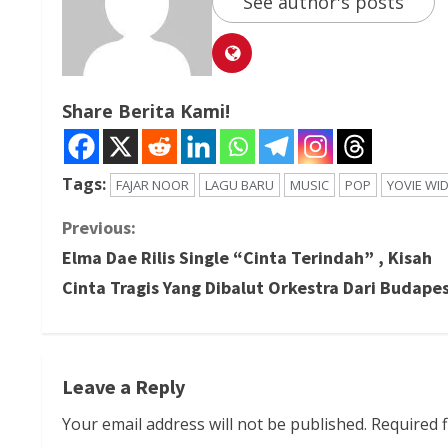
See author's posts
Share Berita Kami!
Tags:
FAJAR NOOR
LAGU BARU
MUSIC
POP
YOVIE WI
C
Previous:
Elma Dae Rilis Single “Cinta Terindah” , Kisah
o
Cinta Tragis Yang Dibalut Orkestra Dari Budape
n
t
Leave a Reply
i
Your email address will not be published.
Required 
n