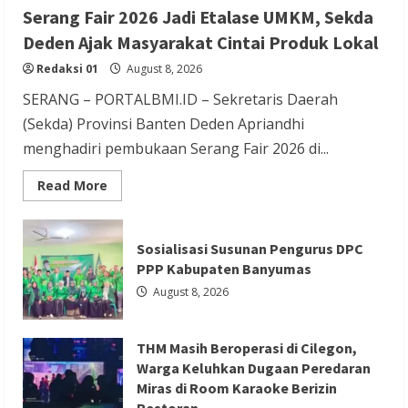
Berita Terbaru
Serang Fair 2026 Jadi Etalase UMKM, Sekda
THM Masih Beroperasi di Cilegon, Warga
Deden Ajak Masyarakat Cintai Produk Lokal
Keluhkan Dugaan Peredaran Miras di
Redaksi 01
August 8, 2026
Room Karaoke Berizin Restoran
SERANG – PORTALBMI.ID – Sekretaris Daerah
Redaksi 01
August 8, 2026
(Sekda) Provinsi Banten Deden Apriandhi
menghadiri pembukaan Serang Fair 2026 di...
Read
Read More
more
about
Serang
Berita Ekonomi dan Bisnis
Berita Otomotif
Fair
Sosialisasi Susunan Pengurus DPC
2026
Berita Trending
Jadi
PPP Kabupaten Banyumas
Etalase
GIIAS Education Day Menjadi Sarana
UMKM,
August 8, 2026
Sekda
Belajar Interaktif bagi Pelajar SMK
Deden
Ajak
Sederajat hingga Perguruan Tinggi
Masyarakat
THM Masih Beroperasi di Cilegon,
Cintai
Produk
Redaksi 01
August 8, 2026
Warga Keluhkan Dugaan Peredaran
Lokal
Miras di Room Karaoke Berizin