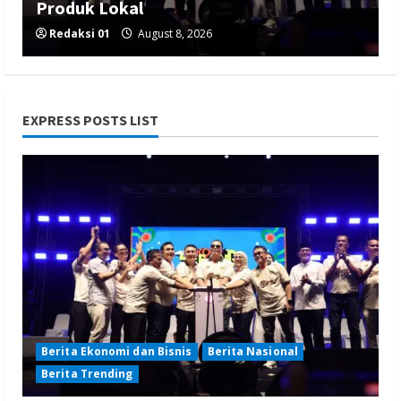
Produk Lokal
Redaksi 01
August 8, 2026
EXPRESS POSTS LIST
Berita Nasional
Berita Politik
Berita Terbaru
Sosialisasi Susunan Pengurus DPC PPP
Kabupaten Banyumas
Redaksi 01
August 8, 2026
Berita Ekonomi dan Bisnis
Berita Nasional
Berita Trending
Berita Hiburan
Berita Lifestyle dan Insurance