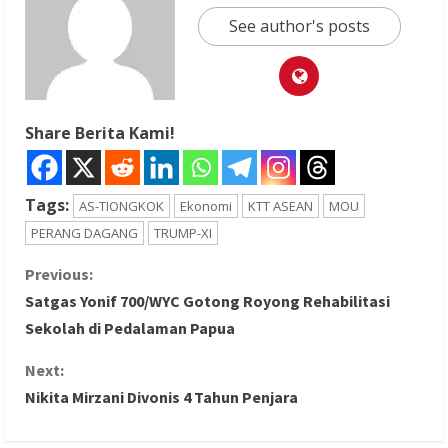
See author's posts
Share Berita Kami!
Tags:
AS-TIONGKOK
Ekonomi
KTT ASEAN
MOU
PERANG DAGANG
TRUMP-XI
C
Previous:
Satgas Yonif 700/WYC Gotong Royong Rehabilitasi
o
Sekolah di Pedalaman Papua
n
Next:
Nikita Mirzani Divonis 4 Tahun Penjara
t