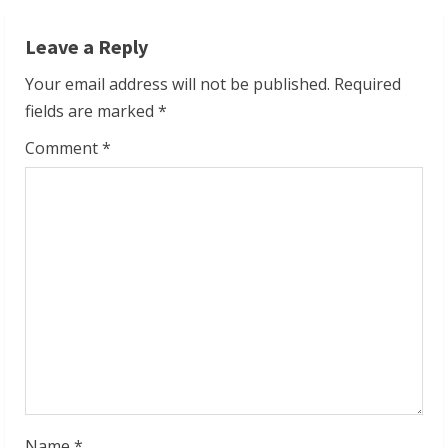
i
n
Leave a Reply
u
Your email address will not be published.
Required
fields are marked
*
e
Comment
*
R
e
a
d
i
n
g
Name
*