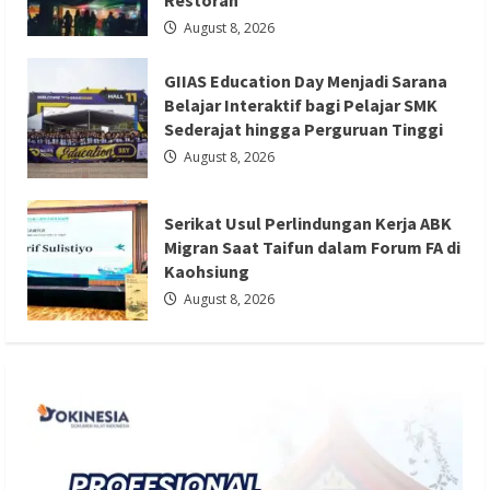
Restoran
August 8, 2026
GIIAS Education Day Menjadi Sarana
Berita Ekonomi dan Bisnis
Berita Mancanegara
Belajar Interaktif bagi Pelajar SMK
Berita Terbaru
Sederajat hingga Perguruan Tinggi
Serikat Usul Perlindungan Kerja ABK
August 8, 2026
Migran Saat Taifun dalam Forum FA di
Kaohsiung
Serikat Usul Perlindungan Kerja ABK
Redaksi 01
August 8, 2026
Migran Saat Taifun dalam Forum FA di
Kaohsiung
August 8, 2026