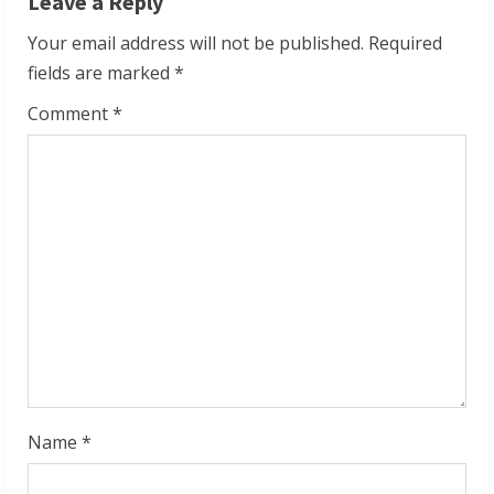
Leave a Reply
u
Your email address will not be published.
Required
e
fields are marked
*
R
Comment
*
e
a
d
i
n
g
Name
*