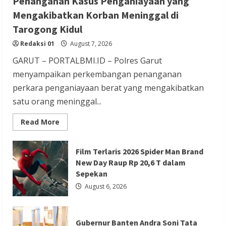
Penanganan Kasus Penganiayaan yang
Berita Terbaru
Mengakibatkan Korban Meninggal di
Gubernur Banten Andra Soni Tata
Tarogong Kidul
Kawasan Zona Industri Serang Barat
Redaksi 01
August 7, 2026
Redaksi 01
August 6, 2026
GARUT – PORTALBMI.ID – Polres Garut
menyampaikan perkembangan penanganan
perkara penganiayaan berat yang mengakibatkan
satu orang meninggal...
Berita Agama
Berita Nasional
Berita TNI/POLRI
Read
Read More
more
Berita Trending
about
Penanganan
Kapolres Tangsel Hadiri Perayaan HUT
Kasus
Film Terlaris 2026 Spider Man Brand
Penganiayaan
New Day Raup Rp 20,6 T dalam
Vihara Boen Hay Bio, Perkuat Sinergitas
yang
Mengakibatkan
Sepekan
TNI-POLRI dengan Tokoh Agama
Korban
Meninggal
August 6, 2026
di
Redaksi 01
August 6, 2026
Tarogong
Kidul
Gubernur Banten Andra Soni Tata