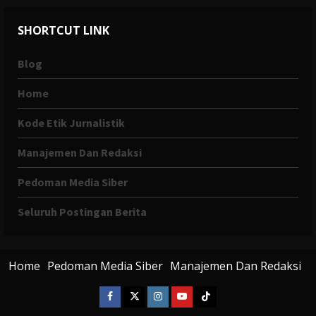
SHORTCUT LINK
Blog
Home
Kode Etik Jurnalistik
Manajemen Dan Redaksi
Pedoman Media Siber
Seluruh Postingan Berita
Home
Pedoman Media Siber
Manajemen Dan Redaksi
Facebook
X
Instagram
Youtube
Tiktok
Twitter