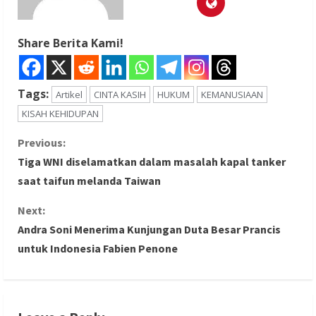
Share Berita Kami!
Tags:
Artikel
CINTA KASIH
HUKUM
KEMANUSIAAN
KISAH KEHIDUPAN
C
Previous:
Tiga WNI diselamatkan dalam masalah kapal tanker
o
saat taifun melanda Taiwan
n
Next:
Andra Soni Menerima Kunjungan Duta Besar Prancis
t
untuk Indonesia Fabien Penone
i
n