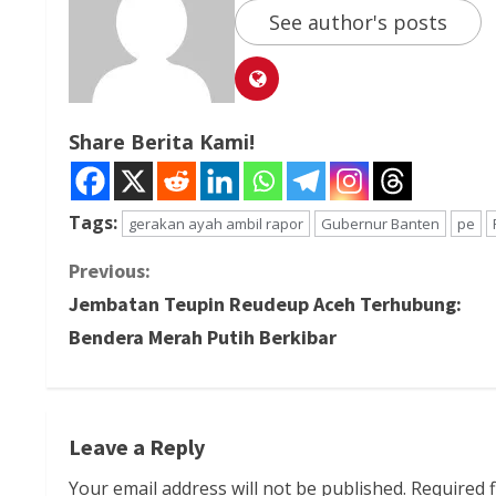
See author's posts
Share Berita Kami!
Tags:
gerakan ayah ambil rapor
Gubernur Banten
pe
C
Previous:
Jembatan Teupin Reudeup Aceh Terhubung:
o
Bendera Merah Putih Berkibar
n
t
Leave a Reply
i
Your email address will not be published.
Required 