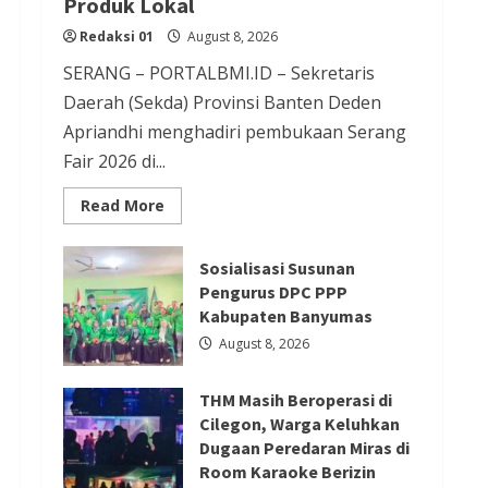
Produk Lokal
Redaksi 01
August 8, 2026
Redaksi 01
August 8, 2026
Berita Ekonomi dan Bisnis
SERANG – PORTALBMI.ID – Sekretaris
Berita Otomotif
Berita Trending
Daerah (Sekda) Provinsi Banten Deden
GIIAS Education Day Menjadi
Apriandhi menghadiri pembukaan Serang
Fair 2026 di...
Sarana Belajar Interaktif bagi
Pelajar SMK Sederajat hingga
Read
Read More
more
Perguruan Tinggi
about
Serang
Redaksi 01
August 8, 2026
Fair
Sosialisasi Susunan
2026
Pengurus DPC PPP
Jadi
Etalase
Kabupaten Banyumas
UMKM,
Berita Ekonomi dan Bisnis
Sekda
August 8, 2026
Deden
Berita Mancanegara
Berita Terbaru
Ajak
Masyarakat
Serikat Usul Perlindungan Kerja
THM Masih Beroperasi di
Cintai
Produk
Cilegon, Warga Keluhkan
ABK Migran Saat Taifun dalam
Lokal
Dugaan Peredaran Miras di
Forum FA di Kaohsiung
Room Karaoke Berizin