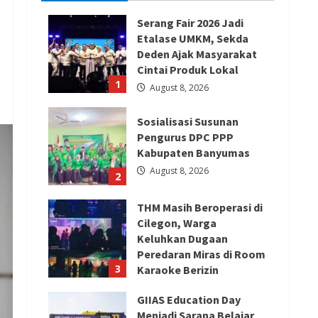
Serang Fair 2026 Jadi
Etalase UMKM, Sekda
Deden Ajak Masyarakat
Cintai Produk Lokal
1
August 8, 2026
Sosialisasi Susunan
Pengurus DPC PPP
Kabupaten Banyumas
August 8, 2026
2
THM Masih Beroperasi di
Cilegon, Warga
Keluhkan Dugaan
Peredaran Miras di Room
3
Karaoke Berizin
Restoran
GIIAS Education Day
August 8, 2026
Menjadi Sarana Belajar