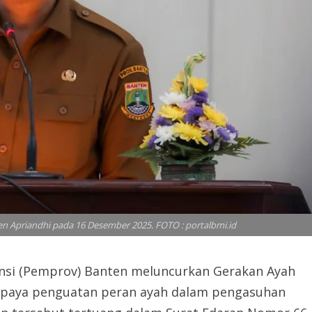
en Apriandhi pada 16 Desember 2025. FOTO : portalbmi.id
nsi (Pemprov) Banten meluncurkan Gerakan Ayah
upaya penguatan peran ayah dalam pengasuhan