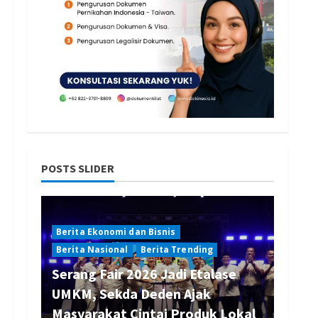
POSTS SLIDER
Berita Ekonomi dan Bisnis
Berita Nasional
Berita Trending
Serang Fair 2026 Jadi Etalase
UMKM, Sekda Deden Ajak
Masyarakat Cintai Produk Lokal