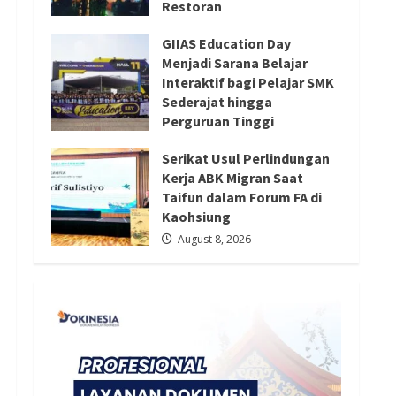
Restoran
Redaksi 01
August 8, 2026
August 8, 2026
GIIAS Education Day
Menjadi Sarana Belajar
Interaktif bagi Pelajar SMK
Sederajat hingga
Perguruan Tinggi
August 8, 2026
Serikat Usul Perlindungan
Kerja ABK Migran Saat
Taifun dalam Forum FA di
Kaohsiung
August 8, 2026