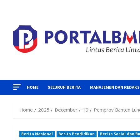
Skip
to
content
HOME
SELURUH BERITA
MANAJEMEN DAN REDAKS
Home
2025
December
19
Pemprov Banten Lunc
Berita Nasional
Berita Pendidikan
Berita Sosial dan B