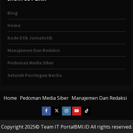
Blog
Home
Kode Etik Jurnalistik
Manajemen Dan Redaksi
Pedoman Media Siber
Seluruh Postingan Berita
Home
Pedoman Media Siber
Manajemen Dan Redaksi
Facebook
X
Instagram
Youtube
Tiktok
Twitter
Copyright 2025© Team IT PortalBMI.ID All rights reserved.