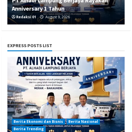
PT Alhadi Lampung Berjaya Rayakan
Anniversary 1 Tahun
Redaksi 01
August 9, 2026
EXPRESS POSTS LIST
Berita Nasional
Berita Olahraga
Berita TNI/POLRI
Ketua IESPA Ibnu Riza Apresiasi Kapolri
Cup 2026: Wadah Luar Biasa, dari Polres
hingga Panggung Nasional
Redaksi 01
August 9, 2026
Berita Ekonomi dan Bisnis
Berita Nasional
Berita Trending