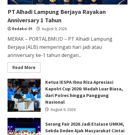
Berita Ekonomi dan Bisnis
Berita Nasional
Berita Trending
PT Alhadi Lampung Berjaya Rayakan
Serang Fair 2026 Jadi Etalase UMKM,
Anniversary 1 Tahun
Sekda Deden Ajak Masyarakat Cintai
Redaksi 01
August 9, 2026
Produk Lokal
MERAK – PORTALBMI.ID – PT Alhadi Lampung
Redaksi 01
August 8, 2026
Berjaya (ALB) memperingati hari jadi atau
anniversary ke-1 tahun dengan...
Read
Read More
more
about
PT
Ketua IESPA Ibnu Riza Apresiasi
Alhadi
Lampung
Kapolri Cup 2026: Wadah Luar Biasa,
Berjaya
dari Polres hingga Panggung
Rayakan
Berita Nasional
Berita Politik
Berita Terbaru
Anniversary
Nasional
1
Sosialisasi Susunan Pengurus DPC PPP
Tahun
August 9, 2026
Kabupaten Banyumas
Serang Fair 2026 Jadi Etalase UMKM,
Redaksi 01
August 8, 2026
Sekda Deden Ajak Masyarakat Cintai