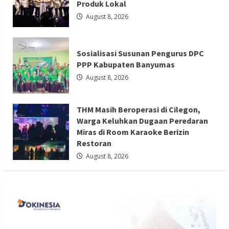
Produk Lokal
August 8, 2026
Berita Hiburan
Berita Lifestyle dan Insurance
Sosialisasi Susunan Pengurus DPC
Berita Terbaru
PPP Kabupaten Banyumas
August 8, 2026
THM Masih Beroperasi di Cilegon, Warga
Keluhkan Dugaan Peredaran Miras di
Room Karaoke Berizin Restoran
THM Masih Beroperasi di Cilegon,
Warga Keluhkan Dugaan Peredaran
Redaksi 01
August 8, 2026
Miras di Room Karaoke Berizin
Restoran
August 8, 2026