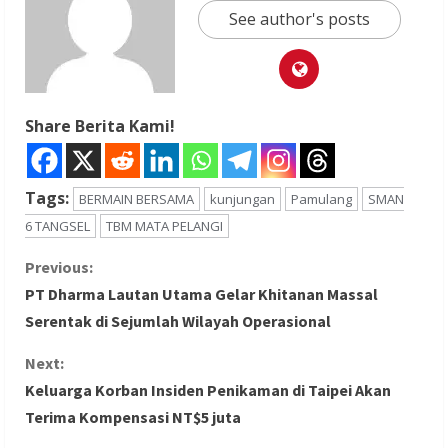
See author's posts
Share Berita Kami!
Tags:
BERMAIN BERSAMA
kunjungan
Pamulang
SMAN
6 TANGSEL
TBM MATA PELANGI
C
Previous:
PT Dharma Lautan Utama Gelar Khitanan Massal
o
Serentak di Sejumlah Wilayah Operasional
n
Next:
Keluarga Korban Insiden Penikaman di Taipei Akan
t
Terima Kompensasi NT$5 juta
i