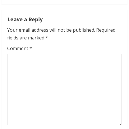
n
Leave a Reply
u
Your email address will not be published.
Required
e
fields are marked
*
R
Comment
*
e
a
d
i
n
g