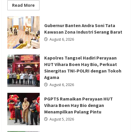
Read
Read More
more
about
Film
Berita Agama
Berita Nasional
Terlaris
Gubernur Banten Andra Soni Tata
2026
Berita Sosial dan Budaya
Berita Trending
Spider
Kawasan Zona Industri Serang Barat
Man
PGPTS Ramaikan Perayaan HUT Vihara
Brand
August 6, 2026
New
Boen Hay Bio dengan Menampilkan
Day
Raup
Palang Pintu
Rp
Kapolres Tangsel Hadiri Perayaan
20,6
T
Redaksi 01
August 5, 2026
HUT Vihara Boen Hay Bio, Perkuat
dalam
Sinergitas TNI-POLRI dengan Tokoh
Sepekan
Agama
August 6, 2026
PGPTS Ramaikan Perayaan HUT
Berita Ekonomi dan Bisnis
Berita Nasional
Vihara Boen Hay Bio dengan
Berita Trending
Menampilkan Palang Pintu
ASDP Terapkan Sterilisasi Pelabuhan
August 5, 2026
Merak dengan One Gate System,