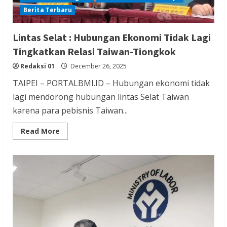
Berita Terbaru
Lintas Selat : Hubungan Ekonomi Tidak Lagi
Tingkatkan Relasi Taiwan-Tiongkok
Redaksi 01
December 26, 2025
TAIPEI – PORTALBMI.ID – Hubungan ekonomi tidak
lagi mendorong hubungan lintas Selat Taiwan
karena para pebisnis Taiwan...
Read
Read More
more
about
Lintas
Selat
:
Hubungan
Ekonomi
Tidak
Lagi
Tingkatkan
Relasi
Taiwan-
Tiongkok