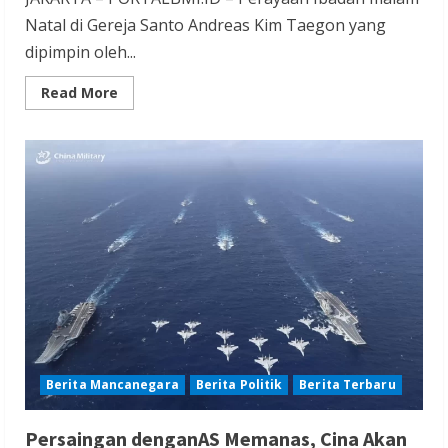
Natal di Gereja Santo Andreas Kim Taegon yang
dipimpin oleh...
Read
Read More
more
about
Ibadah
Malam
Natal
di
Gereja
Santo
Andreas
Kim
Taegon
Kelapa
Gading
Berlangsung
Khidmat
dan
Aman
Berita Mancanegara
Berita Politik
Berita Terbaru
Persaingan denganAS Memanas, Cina Akan