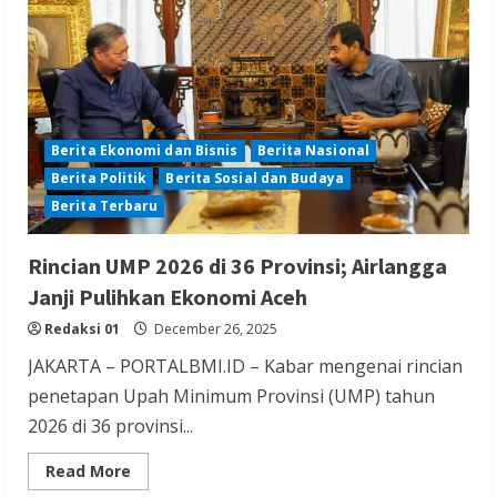
NT$10
Juta
Karena
Pungut
Biaya
Job
dari
PMA
Berita Ekonomi dan Bisnis
Berita Nasional
Berita Politik
Berita Sosial dan Budaya
Berita Terbaru
Rincian UMP 2026 di 36 Provinsi; Airlangga
Janji Pulihkan Ekonomi Aceh
Redaksi 01
December 26, 2025
JAKARTA – PORTALBMI.ID – Kabar mengenai rincian
penetapan Upah Minimum Provinsi (UMP) tahun
2026 di 36 provinsi...
Read
Read More
more