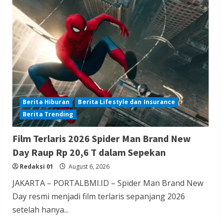
Berita Ekonomi dan Bisnis
Berita Nasional
Berita Terbaru
Gubernur Banten Andra Soni Tata
Kawasan Zona Industri Serang Barat
Redaksi 01
August 6, 2026
Berita Hiburan
Berita Lifestyle dan Insurance
Berita Trending
Berita Agama
Berita Nasional
Berita TNI/POLRI
Berita Trending
Film Terlaris 2026 Spider Man Brand New
Kapolres Tangsel Hadiri Perayaan HUT
Day Raup Rp 20,6 T dalam Sepekan
Vihara Boen Hay Bio, Perkuat Sinergitas
Redaksi 01
August 6, 2026
TNI-POLRI dengan Tokoh Agama
JAKARTA – PORTALBMI.ID – Spider Man Brand New
Redaksi 01
August 6, 2026
Day resmi menjadi film terlaris sepanjang 2026
setelah hanya...