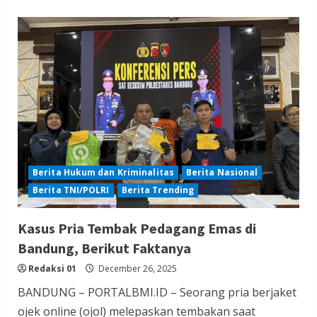
about
Rincian
UMP
2026
di
36
Provinsi;
Airlangga
Janji
Pulihkan
Ekonomi
Aceh
Berita Hukum dan Kriminalitas
Berita Nasional
Berita TNI/POLRI
Berita Trending
Kasus Pria Tembak Pedagang Emas di
Bandung, Berikut Faktanya
Redaksi 01
December 26, 2025
BANDUNG – PORTALBMI.ID – Seorang pria berjaket
ojek online (ojol) melepaskan tembakan saat