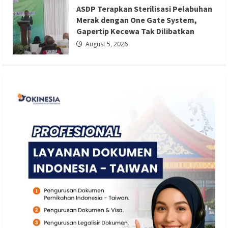
Gapertip Kecewa Tak Dilibatkan
ASDP Terapkan Sterilisasi Pelabuhan
Redaksi 01
August 5, 2026
Merak dengan One Gate System,
Gapertip Kecewa Tak Dilibatkan
August 5, 2026