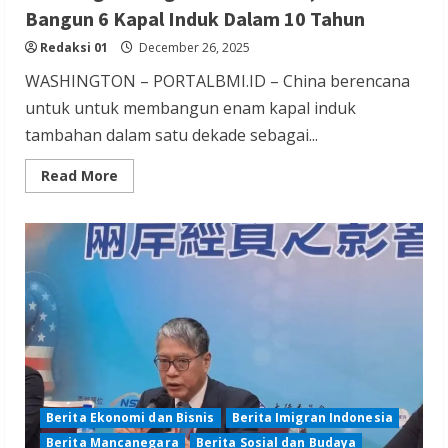
Bangun 6 Kapal Induk Dalam 10 Tahun
Redaksi 01
December 26, 2025
WASHINGTON – PORTALBMI.ID – China berencana
untuk untuk membangun enam kapal induk
tambahan dalam satu dekade sebagai...
Read
Read More
more
about
Persaingan
denganAS
Memanas,
Cina
Akan
Bangun
6
Kapal
Induk
Dalam
10
Tahun
Berita Ekonomi dan Bisnis
Berita Imigran Indonesia
Berita Mancanegara
Berita Sosial dan Budaya