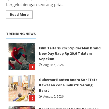
bergelut dengan seorang pria...
Read
Read More
more
about
Kasus
Pria
Tembak
TRENDING NEWS
Pedagang
Emas
di
Bandung,
Film Terlaris 2026 Spider Man Brand
Berikut
Faktanya
New Day Raup Rp 20,6 T dalam
Sepekan
August 6, 2026
1
Gubernur Banten Andra Soni Tata
Kawasan Zona Industri Serang
Barat
August 6, 2026
2
Kapolres Tangsel Hadiri Perayaan