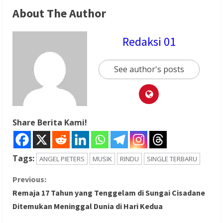
About The Author
Redaksi 01
See author's posts
Share Berita Kami!
Tags:
ANGEL PIETERS
MUSIK
RINDU
SINGLE TERBARU
C
Previous:
Remaja 17 Tahun yang Tenggelam di Sungai Cisadane
o
Ditemukan Meninggal Dunia di Hari Kedua