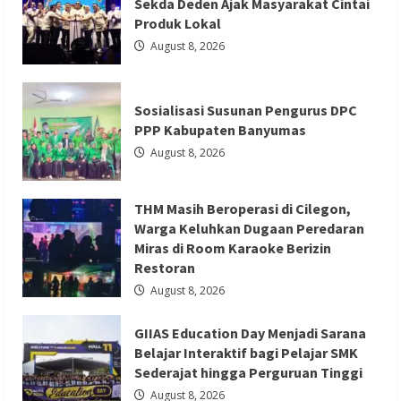
Sekda Deden Ajak Masyarakat Cintai
THM Masih Beroperasi di Cilegon, Warga
Riza
Apresiasi
Produk Lokal
Keluhkan Dugaan Peredaran Miras di
Kapolri
Cup
August 8, 2026
Room Karaoke Berizin Restoran
2026:
Wadah
Luar
Redaksi 01
August 8, 2026
Biasa,
dari
Sosialisasi Susunan Pengurus DPC
Polres
PPP Kabupaten Banyumas
hingga
Panggung
August 8, 2026
Nasional
Berita Ekonomi dan Bisnis
Berita Otomotif
THM Masih Beroperasi di Cilegon,
Berita Trending
Warga Keluhkan Dugaan Peredaran
GIIAS Education Day Menjadi Sarana
Miras di Room Karaoke Berizin
Restoran
Belajar Interaktif bagi Pelajar SMK
August 8, 2026
Sederajat hingga Perguruan Tinggi
Redaksi 01
August 8, 2026
GIIAS Education Day Menjadi Sarana
Belajar Interaktif bagi Pelajar SMK
Sederajat hingga Perguruan Tinggi
August 8, 2026