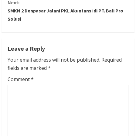
n
Next:
SMKN 2 Denpasar Jalani PKL Akuntansi di PT. Bali Pro
t
Solusi
i
n
Leave a Reply
u
Your email address will not be published.
Required
e
fields are marked
*
R
Comment
*
e
a
d
i