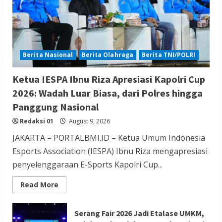
Redaksi 01
August 8, 2026
Berita Nasional
Berita Olahraga
Berita TNI/POLRI
Ketua IESPA Ibnu Riza Apresiasi Kapolri Cup
Berita Nasional
Berita Politik
Berita Terbaru
2026: Wadah Luar Biasa, dari Polres hingga
Sosialisasi Susunan Pengurus DPC PPP
Panggung Nasional
Kabupaten Banyumas
Redaksi 01
August 9, 2026
Redaksi 01
August 8, 2026
JAKARTA – PORTALBMI.ID – Ketua Umum Indonesia
Esports Association (IESPA) Ibnu Riza mengapresiasi
penyelenggaraan E-Sports Kapolri Cup...
Read
Read More
more
Berita Hiburan
Berita Lifestyle dan Insurance
about
Ketua
Berita Terbaru
IESPA
Serang Fair 2026 Jadi Etalase UMKM,
Ibnu