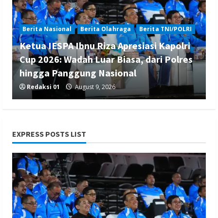
Berita Nasional
Berita Olahraga
Berita TNI/POLRI
Ketua IESPA Ibnu Riza Apresiasi Kapolri
Cup 2026: Wadah Luar Biasa, dari Polres
hingga Panggung Nasional
Redaksi 01
August 9, 2026
EXPRESS POSTS LIST
Berita Ekonomi dan Bisnis
Berita Nasional
Berita Trending
Serang Fair 2026 Jadi Etalase UMKM,
Sekda Deden Ajak Masyarakat Cintai
Produk Lokal