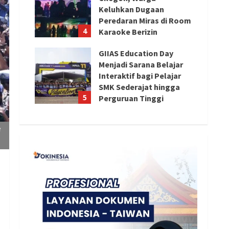
Keluhkan Dugaan
Peredaran Miras di Room
4
Karaoke Berizin
Restoran
GIIAS Education Day
August 8, 2026
Menjadi Sarana Belajar
Interaktif bagi Pelajar
SMK Sederajat hingga
5
Perguruan Tinggi
August 8, 2026