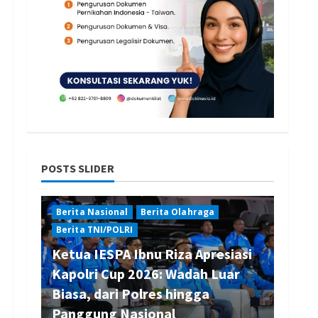
POSTS SLIDER
Berita Nasional
Berita Olahraga
Berita TNI/POLRI
Ketua IESPA Ibnu Riza Apresiasi
Kapolri Cup 2026: Wadah Luar
Biasa, dari Polres hingga
Panggung Nasional