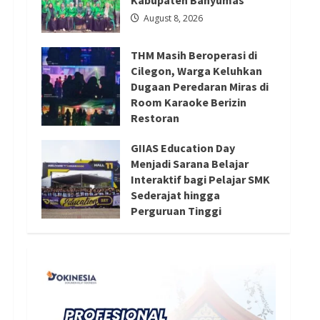
Kabupaten Banyumas
Panggung
Redaksi 01
August 8, 2026
Nasional
August 8, 2026
THM Masih Beroperasi di
Cilegon, Warga Keluhkan
Dugaan Peredaran Miras di
Room Karaoke Berizin
Restoran
August 8, 2026
GIIAS Education Day
Menjadi Sarana Belajar
Interaktif bagi Pelajar SMK
Sederajat hingga
Perguruan Tinggi
August 8, 2026