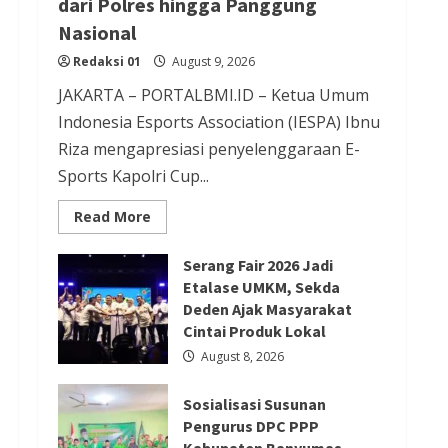
dari Polres hingga Panggung
Redaksi 01
August 8, 2026
Nasional
Berita Hiburan
Redaksi 01
August 9, 2026
Berita Lifestyle dan Insurance
Berita Terbaru
JAKARTA – PORTALBMI.ID – Ketua Umum
THM Masih Beroperasi di Cilegon,
Indonesia Esports Association (IESPA) Ibnu
Warga Keluhkan Dugaan
Riza mengapresiasi penyelenggaraan E-
Sports Kapolri Cup...
Peredaran Miras di Room
Karaoke Berizin Restoran
Read
Read More
more
Redaksi 01
August 8, 2026
about
Ketua
Serang Fair 2026 Jadi
IESPA
Berita Ekonomi dan Bisnis
Ibnu
Etalase UMKM, Sekda
Riza
Berita Otomotif
Deden Ajak Masyarakat
Berita Trending
Apresiasi
Kapolri
Cintai Produk Lokal
GIIAS Education Day Menjadi
Cup
2026:
August 8, 2026
Sarana Belajar Interaktif bagi
Wadah
Luar
Pelajar SMK Sederajat hingga
Biasa,
Sosialisasi Susunan
dari
Perguruan Tinggi
Polres
Pengurus DPC PPP
hingga