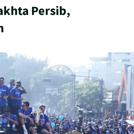
akhta Persib,
h