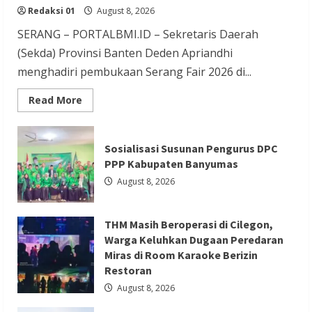
Keluhkan Dugaan Peredaran Miras di
Redaksi 01
August 8, 2026
Room Karaoke Berizin Restoran
SERANG – PORTALBMI.ID – Sekretaris Daerah
Redaksi 01
August 8, 2026
(Sekda) Provinsi Banten Deden Apriandhi
menghadiri pembukaan Serang Fair 2026 di...
Read
Read More
more
about
Serang
Berita Ekonomi dan Bisnis
Berita Otomotif
Fair
Sosialisasi Susunan Pengurus DPC
2026
Berita Trending
Jadi
PPP Kabupaten Banyumas
Etalase
GIIAS Education Day Menjadi Sarana
UMKM,
August 8, 2026
Sekda
Belajar Interaktif bagi Pelajar SMK
Deden
Ajak
Sederajat hingga Perguruan Tinggi
Masyarakat
THM Masih Beroperasi di Cilegon,
Cintai
Produk
Redaksi 01
August 8, 2026
Warga Keluhkan Dugaan Peredaran
Lokal
Miras di Room Karaoke Berizin
Restoran
August 8, 2026