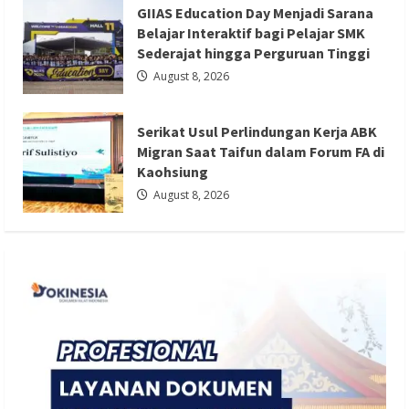
GIIAS Education Day Menjadi Sarana
Berita Ekonomi dan Bisnis
Berita Mancanegara
Belajar Interaktif bagi Pelajar SMK
Berita Terbaru
Sederajat hingga Perguruan Tinggi
Serikat Usul Perlindungan Kerja ABK
August 8, 2026
Migran Saat Taifun dalam Forum FA di
Kaohsiung
Serikat Usul Perlindungan Kerja ABK
Redaksi 01
August 8, 2026
Migran Saat Taifun dalam Forum FA di
Kaohsiung
August 8, 2026