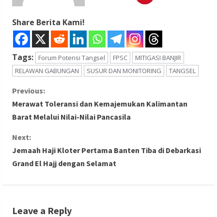
Share Berita Kami!
Tags:
Forum Potensi Tangsel
FPSC
MITIGASI BANJIR
RELAWAN GABUNGAN
SUSUR DAN MONITORING
TANGSEL
C
Previous:
Merawat Toleransi dan Kemajemukan Kalimantan
o
Barat Melalui Nilai-Nilai Pancasila
n
Next:
Jemaah Haji Kloter Pertama Banten Tiba di Debarkasi
t
Grand El Hajj dengan Selamat
i
n
Leave a Reply
u