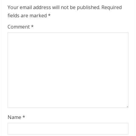
Your email address will not be published.
Required
e
fields are marked
*
R
Comment
*
e
a
d
i
n
g
Name
*