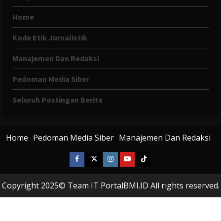
Home
Kode Etik Jurnalistik
Manajemen Dan Redaksi
Pedoman Media Siber
Seluruh Postingan Berita
Home
Pedoman Media Siber
Manajemen Dan Redaksi
Facebook
X
Instagram
Youtube
Tiktok
Twitter
Copyright 2025© Team IT PortalBMI.ID All rights reserved.