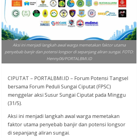
Aksi ini menjadi langkah awal warga memetakan faktor utama
penyebab banjir dan potensi longsor di sepanjang aliran sungai. FOTO:
Henny06/PORTALBMI.ID
CIPUTAT – PORTALBMI.ID – Forum Potensi Tangsel
bersama Forum Peduli Sungai Ciputat (FPSC)
menggelar aksi Susur Sungai Ciputat pada Minggu
(31/5).
Aksi ini menjadi langkah awal warga memetakan
faktor utama penyebab banjir dan potensi longsor
di sepanjang aliran sungai.