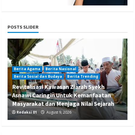
POSTS SLIDER
Berita Agama
Berita Nasional
Berita Sosial dan Budaya
Berita Trending
Revitalisasi Kawasan Ziarah Syekh
Asnawi Caringin Untuk Kemanfaatan
Masyarakat dan Menjaga Nilai Sejarah
Redaksi 01
August 9, 2026