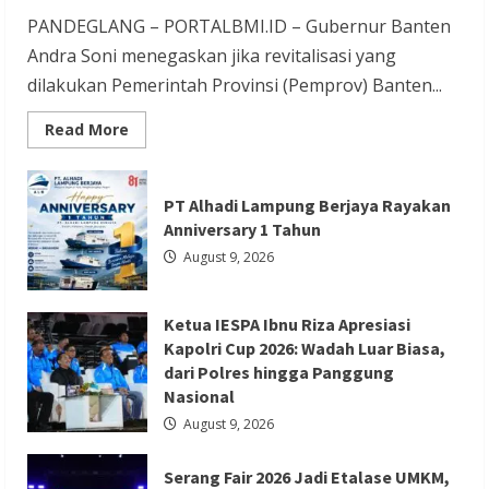
Redaksi 01
August 9, 2026
PANDEGLANG – PORTALBMI.ID – Gubernur Banten
Andra Soni menegaskan jika revitalisasi yang
dilakukan Pemerintah Provinsi (Pemprov) Banten...
Read
Read More
more
Berita Ekonomi dan Bisnis
Berita Nasional
about
Revitalisasi
Berita Trending
Kawasan
PT Alhadi Lampung Berjaya Rayakan
Ziarah
Serang Fair 2026 Jadi Etalase UMKM,
Syekh
Anniversary 1 Tahun
Asnawi
Sekda Deden Ajak Masyarakat Cintai
Caringin
August 9, 2026
Untuk
Produk Lokal
Kemanfaatan
Masyarakat
dan
Redaksi 01
August 8, 2026
Ketua IESPA Ibnu Riza Apresiasi
Menjaga
Nilai
Kapolri Cup 2026: Wadah Luar Biasa,
Sejarah
dari Polres hingga Panggung
Nasional
August 9, 2026
Serang Fair 2026 Jadi Etalase UMKM,