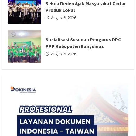
Sekda Deden Ajak Masyarakat Cintai
Berita Nasional
Berita Politik
Berita Terbaru
Produk Lokal
Sosialisasi Susunan Pengurus DPC PPP
August 8, 2026
Kabupaten Banyumas
Redaksi 01
August 8, 2026
Sosialisasi Susunan Pengurus DPC
PPP Kabupaten Banyumas
August 8, 2026