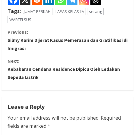
Tags:
JUMAT BERKAH
LAPAS KELAS IIA
serang
WARTELSUS
C
Previous:
Silmy Karim Dijerat Kasus Pemerasan dan Gratifikasi di
o
Imigrasi
n
Next:
Kebakaran Cendana Residence Dipicu Oleh Ledakan
t
Sepeda Listrik
i
n
Leave a Reply
u
Your email address will not be published.
Required
e
fields are marked
*