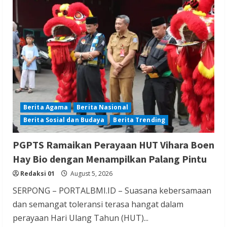
Berita Trending
ASDP Terapkan Sterilisasi Pelabuhan
Merak dengan One Gate System,
Gapertip Kecewa Tak Dilibatkan
Redaksi 01
August 5, 2026
Berita Agama
Berita Nasional
Berita Sosial dan Budaya
Berita Trending
Berita Agama
Berita Ekonomi dan Bisnis
Berita Nasional
Berita Sosial dan Budaya
PGPTS Ramaikan Perayaan HUT Vihara Boen
Berita Trending
Hay Bio dengan Menampilkan Palang Pintu
Sejarah Berdirinya Vihara Tertua di
Redaksi 01
August 5, 2026
Tangerang selatan
SERPONG – PORTALBMI.ID – Suasana kebersamaan
Redaksi 01
August 5, 2026
dan semangat toleransi terasa hangat dalam
perayaan Hari Ulang Tahun (HUT)...