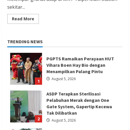
sekitar...
Read
Read More
more
about
7
Orang
terluka
TRENDING NEWS
dalam
serangan
pisau
di
PGPTS Ramaikan Perayaan HUT
Taipei
terkait
Vihara Boen Hay Bio dengan
tersangka
granat
Menampilkan Palang Pintu
asap
August 5, 2026
1
ASDP Terapkan Sterilisasi
Pelabuhan Merak dengan One
Gate System, Gapertip Kecewa
Tak Dilibatkan
2
August 5, 2026