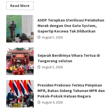
Read
Read More
more
about
PGPTS
Ramaikan
ASDP Terapkan Sterilisasi Pelabuhan
Perayaan
Berita Nasional
Berita Politik
Berita Terbaru
Merak dengan One Gate System,
HUT
Vihara
Gapertip Kecewa Tak Dilibatkan
Presiden Prabowo Terima Pimpinan
Boen
Hay
August 5, 2026
MPR, Bahas Sidang Tahunan MPR dan
Bio
dengan
Pokok-Pokok Haluan Negara
Menampilkan
Palang
Pintu
Redaksi 01
August 4, 2026
Sejarah Berdirinya Vihara Tertua di
Tangerang selatan
August 5, 2026
Presiden Prabowo Terima Pimpinan
Berita Ekonomi dan Bisnis
Berita Nasional
MPR, Bahas Sidang Tahunan MPR dan
Berita Terbaru
Pokok-Pokok Haluan Negara
Perubahan Logo Bank Banten,
August 4, 2026
Transformasi Berkelanjutan Dengan