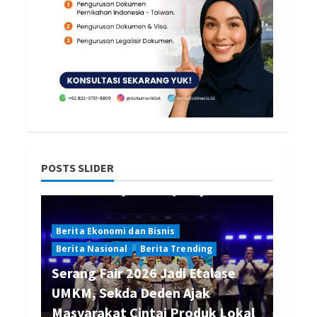
POSTS SLIDER
Berita Ekonomi dan Bisnis
Berita Nasional
Berita Trending
Serang Fair 2026 Jadi Etalase
UMKM, Sekda Deden Ajak
Masyarakat Cintai Produk Lokal