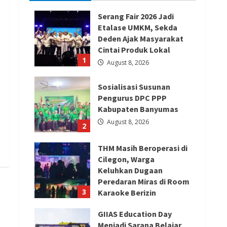
Serang Fair 2026 Jadi
Etalase UMKM, Sekda
Deden Ajak Masyarakat
Cintai Produk Lokal
1
August 8, 2026
Sosialisasi Susunan
Pengurus DPC PPP
Kabupaten Banyumas
August 8, 2026
2
THM Masih Beroperasi di
Cilegon, Warga
Keluhkan Dugaan
Peredaran Miras di Room
3
Karaoke Berizin
Restoran
GIIAS Education Day
August 8, 2026
Menjadi Sarana Belajar