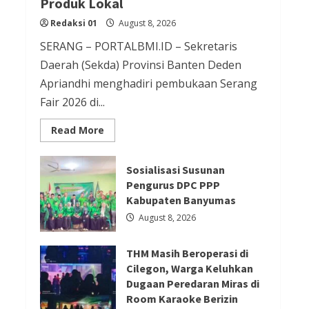
Produk Lokal
Redaksi 01
August 8, 2026
Redaksi 01
August 8, 2026
Berita Ekonomi dan Bisnis
SERANG – PORTALBMI.ID – Sekretaris
Berita Otomotif
Berita Trending
Daerah (Sekda) Provinsi Banten Deden
GIIAS Education Day Menjadi
Apriandhi menghadiri pembukaan Serang
Fair 2026 di...
Sarana Belajar Interaktif bagi
Pelajar SMK Sederajat hingga
Read
Read More
more
Perguruan Tinggi
about
Serang
Redaksi 01
August 8, 2026
Fair
Sosialisasi Susunan
2026
Pengurus DPC PPP
Jadi
Etalase
Kabupaten Banyumas
UMKM,
Berita Ekonomi dan Bisnis
Sekda
August 8, 2026
Deden
Berita Mancanegara
Berita Terbaru
Ajak
Masyarakat
Serikat Usul Perlindungan Kerja
THM Masih Beroperasi di
Cintai
Produk
Cilegon, Warga Keluhkan
ABK Migran Saat Taifun dalam
Lokal
Dugaan Peredaran Miras di
Forum FA di Kaohsiung
Room Karaoke Berizin