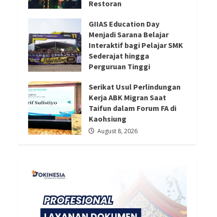
Restoran
Redaksi 01
August 8, 2026
August 8, 2026
GIIAS Education Day
Menjadi Sarana Belajar
Interaktif bagi Pelajar SMK
Sederajat hingga
Perguruan Tinggi
August 8, 2026
Serikat Usul Perlindungan
Kerja ABK Migran Saat
Taifun dalam Forum FA di
Kaohsiung
August 8, 2026