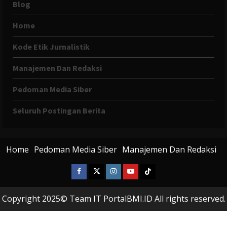
Blog
Home
Kode Etik Jurnalistik
Manajemen Dan Redaksi
Pedoman Media Siber
Seluruh Postingan Berita
Home
Pedoman Media Siber
Manajemen Dan Redaksi
Facebook
X
Instagram
Youtube
Tiktok
Twitter
Copyright 2025© Team IT PortalBMI.ID All rights reserved.