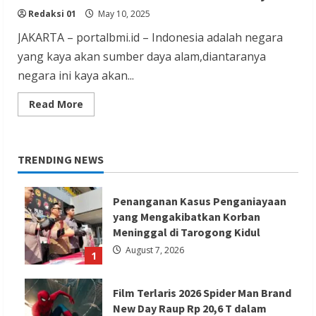
Redaksi 01
May 10, 2025
JAKARTA – portalbmi.id – Indonesia adalah negara
yang kaya akan sumber daya alam,diantaranya
negara ini kaya akan...
Read
Read More
more
about
Superfruit
Tropis
Yang
TRENDING NEWS
Wajib
Dicoba,
Buah
Sirsak
Penanganan Kasus Penganiayaan
untuk
Kesehatan
yang Mengakibatkan Korban
Dan
Manfaatnya
Meninggal di Tarogong Kidul
August 7, 2026
1
Film Terlaris 2026 Spider Man Brand
New Day Raup Rp 20,6 T dalam