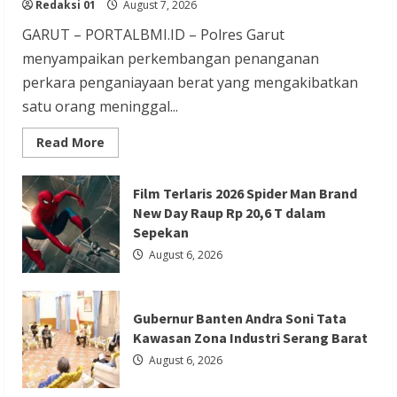
Kawasan Zona Industri Serang Barat
Redaksi 01
August 7, 2026
Redaksi 01
August 6, 2026
GARUT – PORTALBMI.ID – Polres Garut
menyampaikan perkembangan penanganan
perkara penganiayaan berat yang mengakibatkan
satu orang meninggal...
Berita Agama
Berita Nasional
Berita TNI/POLRI
Read
Read More
more
Berita Trending
about
Penanganan
Kapolres Tangsel Hadiri Perayaan HUT
Kasus
Film Terlaris 2026 Spider Man Brand
Penganiayaan
New Day Raup Rp 20,6 T dalam
Vihara Boen Hay Bio, Perkuat Sinergitas
yang
Mengakibatkan
Sepekan
TNI-POLRI dengan Tokoh Agama
Korban
Meninggal
August 6, 2026
di
Redaksi 01
August 6, 2026
Tarogong
Kidul
Gubernur Banten Andra Soni Tata
Kawasan Zona Industri Serang Barat
August 6, 2026
Berita Agama
Berita Nasional