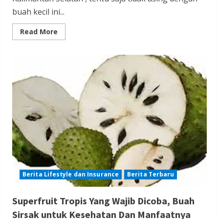
buah kecil ini...
Read
Read More
more
about
Mengenal
Buah
Khas
Kalimantan,
Kasturi
dan
Kalangkala
Berita Lifestyle dan Insurance
Berita Terbaru
Superfruit Tropis Yang Wajib Dicoba, Buah
Sirsak untuk Kesehatan Dan Manfaatnya