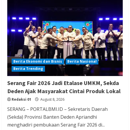
Berita Nasional
Berita Politik
Berita Terbaru
Sosialisasi Susunan Pengurus DPC PPP
Kabupaten Banyumas
Redaksi 01
August 8, 2026
Berita Ekonomi dan Bisnis
Berita Nasional
Berita Trending
Berita Hiburan
Berita Lifestyle dan Insurance
Berita Terbaru
Serang Fair 2026 Jadi Etalase UMKM, Sekda
THM Masih Beroperasi di Cilegon, Warga
Deden Ajak Masyarakat Cintai Produk Lokal
Keluhkan Dugaan Peredaran Miras di
Redaksi 01
August 8, 2026
Room Karaoke Berizin Restoran
SERANG – PORTALBMI.ID – Sekretaris Daerah
Redaksi 01
August 8, 2026
(Sekda) Provinsi Banten Deden Apriandhi
menghadiri pembukaan Serang Fair 2026 di...