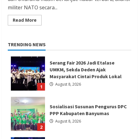
militer NATO secara...
Read
Read More
more
about
Kremlin
Nyatakan
Rusia
TRENDING NEWS
Resmi
Berperang
Lawan
NATO
Serang Fair 2026 Jadi Etalase
UMKM, Sekda Deden Ajak
Masyarakat Cintai Produk Lokal
August 8, 2026
1
Sosialisasi Susunan Pengurus DPC
PPP Kabupaten Banyumas
August 8, 2026
2