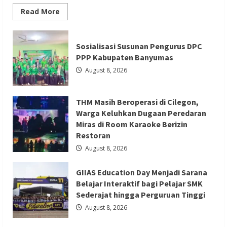
Read
Read More
more
about
Serang
Berita Ekonomi dan Bisnis
Berita Otomotif
Fair
Sosialisasi Susunan Pengurus DPC
2026
Berita Trending
Jadi
PPP Kabupaten Banyumas
Etalase
GIIAS Education Day Menjadi Sarana
UMKM,
August 8, 2026
Sekda
Belajar Interaktif bagi Pelajar SMK
Deden
Ajak
Sederajat hingga Perguruan Tinggi
Masyarakat
THM Masih Beroperasi di Cilegon,
Cintai
Produk
Redaksi 01
August 8, 2026
Warga Keluhkan Dugaan Peredaran
Lokal
Miras di Room Karaoke Berizin
Restoran
August 8, 2026
GIIAS Education Day Menjadi Sarana
Berita Ekonomi dan Bisnis
Berita Mancanegara
Belajar Interaktif bagi Pelajar SMK
Berita Terbaru
Sederajat hingga Perguruan Tinggi
Serikat Usul Perlindungan Kerja ABK
August 8, 2026
Migran Saat Taifun dalam Forum FA di