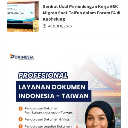
Kaohsiung
Serikat Usul Perlindungan Kerja ABK
Redaksi 01
August 8, 2026
Migran Saat Taifun dalam Forum FA di
Kaohsiung
August 8, 2026