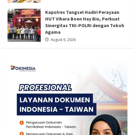
TNI-POLRI dengan Tokoh Agama
Kapolres Tangsel Hadiri Perayaan
Redaksi 01
August 6, 2026
HUT Vihara Boen Hay Bio, Perkuat
Sinergitas TNI-POLRI dengan Tokoh
Agama
August 6, 2026