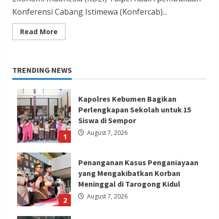
Konferensi Cabang Istimewa (Konfercab)...
Read
Read More
more
about
KDEI
Taipei
Hadiri
TRENDING NEWS
Pembukaan
Konferensi
Cabang
Istimewa
Kapolres Kebumen Bagikan
Muslimat
NU
Perlengkapan Sekolah untuk 15
Taiwan
ke-
Siswa di Sempor
III
August 7, 2026
1
Penanganan Kasus Penganiayaan
yang Mengakibatkan Korban
Meninggal di Tarogong Kidul
August 7, 2026
2