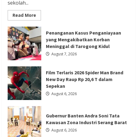
sekolah...
Read
Read More
more
about
Kapolres
Berita Ekonomi dan Bisnis
Berita Nasional
Kebumen
Penanganan Kasus Penganiayaan
Bagikan
Berita Terbaru
yang Mengakibatkan Korban
Perlengkapan
Sekolah
Meninggal di Tarogong Kidul
Gubernur Banten Andra Soni Tata
untuk
15
August 7, 2026
Kawasan Zona Industri Serang Barat
Siswa
di
Sempor
Redaksi 01
August 6, 2026
Film Terlaris 2026 Spider Man Brand
New Day Raup Rp 20,6 T dalam
Sepekan
August 6, 2026
Berita Agama
Berita Nasional
Berita TNI/POLRI
Berita Trending
Gubernur Banten Andra Soni Tata
Kawasan Zona Industri Serang Barat
Kapolres Tangsel Hadiri Perayaan HUT
August 6, 2026
Vihara Boen Hay Bio, Perkuat Sinergitas