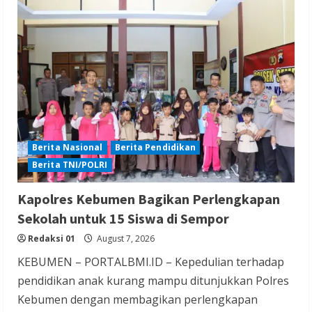
Berita TNI/POLRI
Penanganan Kasus Penganiayaan yang
Mengakibatkan Korban Meninggal di
Tarogong Kidul
Redaksi 01
August 7, 2026
Berita Nasional
Berita Pendidikan
Berita TNI/POLRI
Berita Hiburan
Berita Lifestyle dan Insurance
Kapolres Kebumen Bagikan Perlengkapan
Berita Trending
Sekolah untuk 15 Siswa di Sempor
Film Terlaris 2026 Spider Man Brand New
Redaksi 01
August 7, 2026
Day Raup Rp 20,6 T dalam Sepekan
KEBUMEN – PORTALBMI.ID – Kepedulian terhadap
Redaksi 01
August 6, 2026
pendidikan anak kurang mampu ditunjukkan Polres
Kebumen dengan membagikan perlengkapan