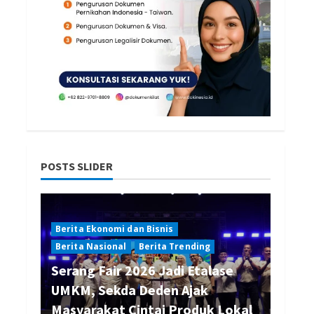
POSTS SLIDER
Berita Ekonomi dan Bisnis
Berita Nasional
Berita Trending
Serang Fair 2026 Jadi Etalase
UMKM, Sekda Deden Ajak
Masyarakat Cintai Produk Lokal