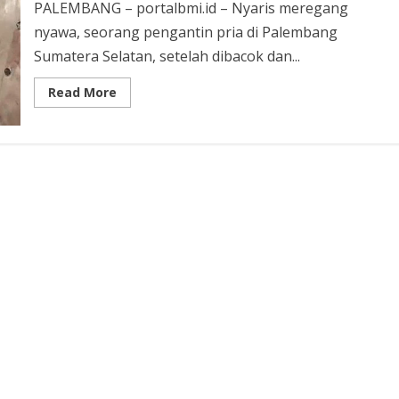
Taiwan
PALEMBANG – portalbmi.id – Nyaris meregang
nyawa, seorang pengantin pria di Palembang
Sumatera Selatan, setelah dibacok dan...
Read
Read More
more
about
Jelang
Akad
Nikah
Pria
Di
Palembang
Diserang
Dan
Dibacok