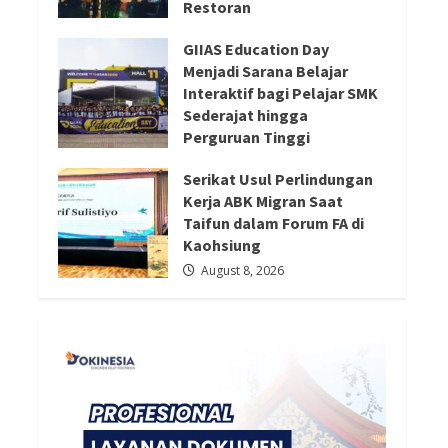
Restoran
Redaksi 01
August 8, 2026
August 8, 2026
GIIAS Education Day
Menjadi Sarana Belajar
Interaktif bagi Pelajar SMK
Sederajat hingga
Perguruan Tinggi
August 8, 2026
Serikat Usul Perlindungan
Kerja ABK Migran Saat
Taifun dalam Forum FA di
Kaohsiung
August 8, 2026