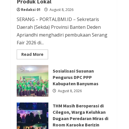
Produk Lokal
Redaksi 01
August 8, 2026
Redaksi 01
August 8, 2026
Berita Ekonomi dan Bisnis
SERANG – PORTALBMI.ID – Sekretaris
Berita Otomotif
Berita Trending
Daerah (Sekda) Provinsi Banten Deden
GIIAS Education Day Menjadi
Apriandhi menghadiri pembukaan Serang
Fair 2026 di...
Sarana Belajar Interaktif bagi
Pelajar SMK Sederajat hingga
Read
Read More
more
Perguruan Tinggi
about
Serang
Redaksi 01
August 8, 2026
Fair
Sosialisasi Susunan
2026
Pengurus DPC PPP
Jadi
Etalase
Kabupaten Banyumas
UMKM,
Berita Ekonomi dan Bisnis
Sekda
August 8, 2026
Deden
Berita Mancanegara
Berita Terbaru
Ajak
Masyarakat
Serikat Usul Perlindungan Kerja
THM Masih Beroperasi di
Cintai
Produk
Cilegon, Warga Keluhkan
ABK Migran Saat Taifun dalam
Lokal
Dugaan Peredaran Miras di
Forum FA di Kaohsiung
Room Karaoke Berizin