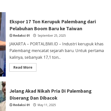
Ekspor 17 Ton Kerupuk Palembang dari
Pelabuhan Boom Baru ke Taiwan
Redaksi 01
September 25, 2025
JAKARTA – PORTALBMI.ID – Industri kerupuk khas
Palembang mencatat sejarah baru. Untuk pertama
kalinya, sebanyak 17,1 ton...
Read
Read More
more
about
Ekspor
17
Ton
Kerupuk
Jelang Akad Nikah Pria Di Palembang
Palembang
dari
Diserang Dan Dibacok
Pelabuhan
Boom
Redaksi 01
Baru
May 11, 2025
ke