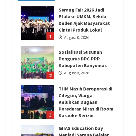
Serang Fair 2026 Jadi
Etalase UMKM, Sekda
Deden Ajak Masyarakat
Cintai Produk Lokal
1
August 8, 2026
Sosialisasi Susunan
Pengurus DPC PPP
Kabupaten Banyumas
August 8, 2026
2
THM Masih Beroperasi di
Cilegon, Warga
Keluhkan Dugaan
Peredaran Miras di Room
3
Karaoke Berizin
Restoran
GIIAS Education Day
August 8, 2026
Menjadi Sarana Belajar