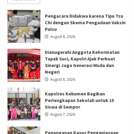
more
about
Serikat
Berita Nasional
Berita Pendidikan
Usul
Pengacara Didakwa karena Tipu Tzu
Perlindungan
Berita TNI/POLRI
Chi dengan Skema Pengadaan Vaksin
Kerja
ABK
Palsu
Kapolres Kebumen Bagikan
Migran
Saat
August 8, 2026
Perlengkapan Sekolah untuk 15 Siswa di
Taifun
dalam
Sempor
Forum
Dianugerahi Anggota Kehormatan
FA
di
Redaksi 01
August 7, 2026
Tapak Suci, Kapolri Ajak Perkuat
Kaohsiung
Sinergi Jaga Generasi Muda dan
Negeri
August 8, 2026
Kapolres Kebumen Bagikan
Berita Hukum dan Kriminalitas
Berita Nasional
Perlengkapan Sekolah untuk 15
Berita TNI/POLRI
Siswa di Sempor
Penanganan Kasus Penganiayaan yang
August 7, 2026
Mengakibatkan Korban Meninggal di
Tarogong Kidul
Penanganan Kasus Penganiayaan