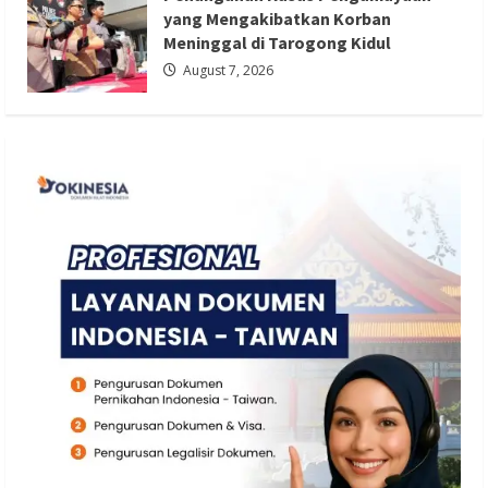
Redaksi 01
August 7, 2026
yang Mengakibatkan Korban
Meninggal di Tarogong Kidul
August 7, 2026