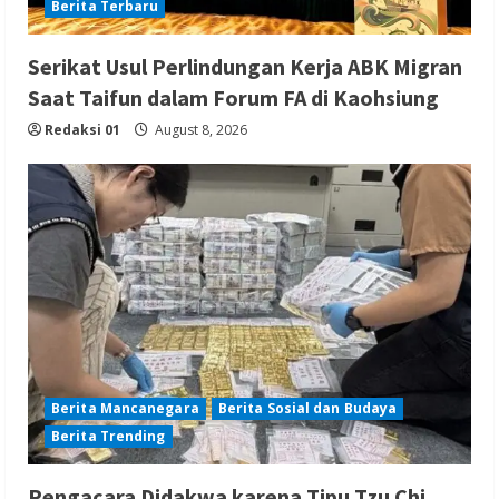
Berita Terbaru
Serikat Usul Perlindungan Kerja ABK Migran
Saat Taifun dalam Forum FA di Kaohsiung
Redaksi 01
August 8, 2026
Berita Mancanegara
Berita Sosial dan Budaya
Berita Trending
Pengacara Didakwa karena Tipu Tzu Chi