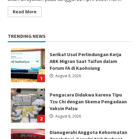
Read
Read More
more
about
Peringatan
Hari
Bumi
TRENDING NEWS
Internasional
2025
Mengusung
Tema
Serikat Usul Perlindungan Kerja
“Our
Power,
ABK Migran Saat Taifun dalam
Our
Planet
Forum FA di Kaohsiung
“
August 8, 2026
1
Pengacara Didakwa karena Tipu
Tzu Chi dengan Skema Pengadaan
Vaksin Palsu
August 8, 2026
2
Dianugerahi Anggota Kehormatan
Tapak Suci, Kapolri Ajak Perkuat