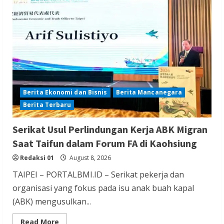
Berita Trending
Pengacara Didakwa karena Tipu Tzu Chi
dengan Skema Pengadaan Vaksin Palsu
Redaksi 01
August 8, 2026
Berita Ekonomi dan Bisnis
Berita Mancanegara
Berita Terbaru
Berita Nasional
Berita Sosial dan Budaya
Berita TNI/POLRI
Serikat Usul Perlindungan Kerja ABK Migran
Dianugerahi Anggota Kehormatan Tapak
Saat Taifun dalam Forum FA di Kaohsiung
Suci, Kapolri Ajak Perkuat Sinergi Jaga
Redaksi 01
August 8, 2026
Generasi Muda dan Negeri
TAIPEI – PORTALBMI.ID – Serikat pekerja dan
Redaksi 01
August 8, 2026
organisasi yang fokus pada isu anak buah kapal
(ABK) mengusulkan...
Read
Read More