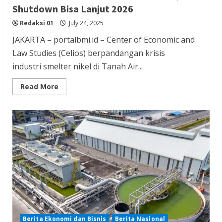
Shutdown Bisa Lanjut 2026
Redaksi 01
July 24, 2025
JAKARTA – portalbmi.id – Center of Economic and
Law Studies (Celios) berpandangan krisis
industri smelter nikel di Tanah Air...
Read
Read More
more
about
Seleksi
Alam
Smelter
Nikel
RI
Dimulai,
Shutdown
Bisa
Lanjut
2026
Berita Ekonomi dan Bisnis
Berita Nasional