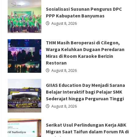
Serang
Berita Ekonomi dan Bisnis
Berita Otomotif
Fair
Sosialisasi Susunan Pengurus DPC
2026
Berita Trending
Jadi
PPP Kabupaten Banyumas
Etalase
GIIAS Education Day Menjadi Sarana
UMKM,
August 8, 2026
Sekda
Belajar Interaktif bagi Pelajar SMK
Deden
Ajak
Sederajat hingga Perguruan Tinggi
Masyarakat
THM Masih Beroperasi di Cilegon,
Cintai
Produk
Redaksi 01
August 8, 2026
Warga Keluhkan Dugaan Peredaran
Lokal
Miras di Room Karaoke Berizin
Restoran
August 8, 2026
GIIAS Education Day Menjadi Sarana
Berita Ekonomi dan Bisnis
Berita Mancanegara
Belajar Interaktif bagi Pelajar SMK
Berita Terbaru
Sederajat hingga Perguruan Tinggi
Serikat Usul Perlindungan Kerja ABK
August 8, 2026
Migran Saat Taifun dalam Forum FA di
Kaohsiung
Serikat Usul Perlindungan Kerja ABK
Redaksi 01
August 8, 2026
Migran Saat Taifun dalam Forum FA di