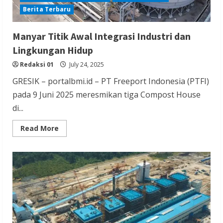
Berita Terbaru
Manyar Titik Awal Integrasi Industri dan
Lingkungan Hidup
Redaksi 01
July 24, 2025
GRESIK – portalbmi.id – PT Freeport Indonesia (PTFI)
pada 9 Juni 2025 meresmikan tiga Compost House
di...
Read
Read More
more
about
Manyar
Titik
Awal
Integrasi
Industri
dan
Lingkungan
Hidup