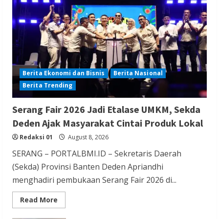
Sosialisasi Susunan Pengurus DPC PPP
Kabupaten Banyumas
Redaksi 01
August 8, 2026
Berita Ekonomi dan Bisnis
Berita Nasional
Berita Trending
Berita Hiburan
Berita Lifestyle dan Insurance
Berita Terbaru
Serang Fair 2026 Jadi Etalase UMKM, Sekda
THM Masih Beroperasi di Cilegon, Warga
Deden Ajak Masyarakat Cintai Produk Lokal
Keluhkan Dugaan Peredaran Miras di
Redaksi 01
August 8, 2026
Room Karaoke Berizin Restoran
SERANG – PORTALBMI.ID – Sekretaris Daerah
Redaksi 01
August 8, 2026
(Sekda) Provinsi Banten Deden Apriandhi
menghadiri pembukaan Serang Fair 2026 di...
Read
Read More
more
about