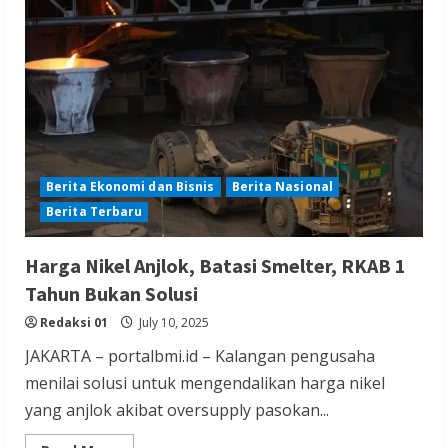
Perusahaan
Smelter
Shutdown
Berita Ekonomi dan Bisnis
Berita Nasional
Berita Terbaru
Harga Nikel Anjlok, Batasi Smelter, RKAB 1
Tahun Bukan Solusi
Redaksi 01
July 10, 2025
JAKARTA – portalbmi.id – Kalangan pengusaha
menilai solusi untuk mengendalikan harga nikel
yang anjlok akibat oversupply pasokan...