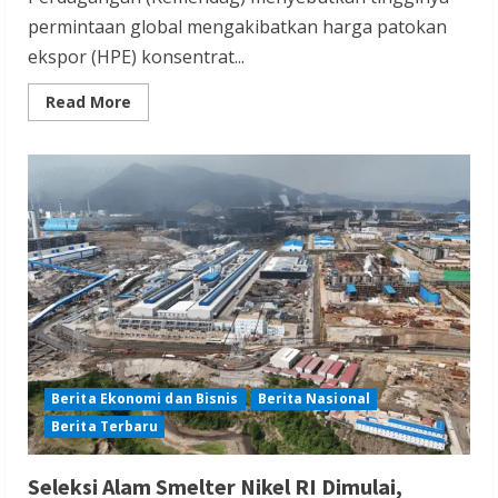
permintaan global mengakibatkan harga patokan
ekspor (HPE) konsentrat...
Read
Read More
more
about
Kemendag:
Harga
Patokan
Ekspor
Konsentrat
Tembaga
Naik
2,2
Persen
Berita Ekonomi dan Bisnis
Berita Nasional
Berita Terbaru
Seleksi Alam Smelter Nikel RI Dimulai,