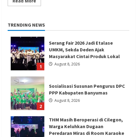
Read
Read More
more
about
Harga
Nikel
Anjlok,
TRENDING NEWS
Batasi
Smelter,
RKAB
1
Serang Fair 2026 Jadi Etalase
Tahun
Bukan
UMKM, Sekda Deden Ajak
Solusi
Masyarakat Cintai Produk Lokal
August 8, 2026
1
Sosialisasi Susunan Pengurus DPC
PPP Kabupaten Banyumas
August 8, 2026
2
THM Masih Beroperasi di Cilegon,
Warga Keluhkan Dugaan
Peredaran Miras di Room Karaoke