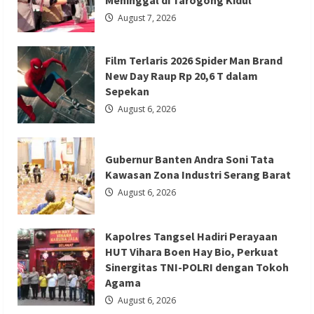
Meninggal di Tarogong Kidul
Gubernur Banten Andra Soni Tata
untuk
15
August 7, 2026
Kawasan Zona Industri Serang Barat
Siswa
di
Sempor
Redaksi 01
August 6, 2026
Film Terlaris 2026 Spider Man Brand
New Day Raup Rp 20,6 T dalam
Sepekan
August 6, 2026
Berita Agama
Berita Nasional
Berita TNI/POLRI
Berita Trending
Gubernur Banten Andra Soni Tata
Kawasan Zona Industri Serang Barat
Kapolres Tangsel Hadiri Perayaan HUT
August 6, 2026
Vihara Boen Hay Bio, Perkuat Sinergitas
TNI-POLRI dengan Tokoh Agama
Kapolres Tangsel Hadiri Perayaan
Redaksi 01
August 6, 2026
HUT Vihara Boen Hay Bio, Perkuat
Sinergitas TNI-POLRI dengan Tokoh
Agama
August 6, 2026