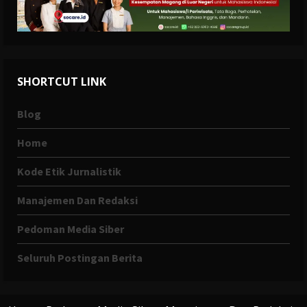
SHORTCUT LINK
Blog
Home
Kode Etik Jurnalistik
Manajemen Dan Redaksi
Pedoman Media Siber
Seluruh Postingan Berita