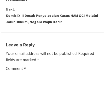
n
Next:
Komisi XIII Desak Penyelesaian Kasus HAM OCI Melalui
t
Jalur Hukum, Negara Wajib Hadir
i
n
Leave a Reply
u
Your email address will not be published.
Required
e
fields are marked
*
R
Comment
*
e
a
d