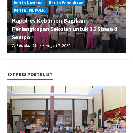
Berita Nasional
Berita Pendidikan
Berita TNI/POLRI
Kapolres Kebumen Bagikan
Perlengkapan Sekolah untuk 15 Siswa di
Sempor
Redaksi 01
August 7, 2026
EXPRESS POSTS LIST
Berita Hukum dan Kriminalitas
Berita Nasional
Berita TNI/POLRI
Penanganan Kasus Penganiayaan yang
Mengakibatkan Korban Meninggal di
Tarogong Kidul
Redaksi 01
August 7, 2026