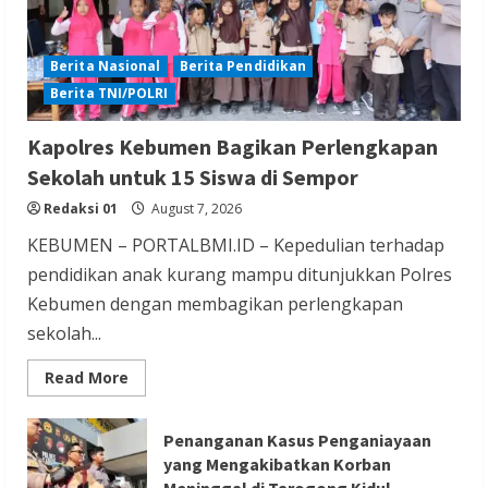
Berita Nasional
Berita Pendidikan
Berita TNI/POLRI
Berita Hiburan
Berita Lifestyle dan Insurance
Kapolres Kebumen Bagikan Perlengkapan
Berita Trending
Sekolah untuk 15 Siswa di Sempor
Film Terlaris 2026 Spider Man Brand New
Redaksi 01
August 7, 2026
Day Raup Rp 20,6 T dalam Sepekan
KEBUMEN – PORTALBMI.ID – Kepedulian terhadap
Redaksi 01
August 6, 2026
pendidikan anak kurang mampu ditunjukkan Polres
Kebumen dengan membagikan perlengkapan
sekolah...
Read
Read More
more
about
Kapolres
Berita Ekonomi dan Bisnis
Berita Nasional
Kebumen
Penanganan Kasus Penganiayaan
Bagikan
Berita Terbaru
yang Mengakibatkan Korban
Perlengkapan
Sekolah