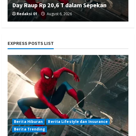
Day Raup Rp 20,6 T dalam Sepekan
Redaksi 01
August 6, 2026
EXPRESS POSTS LIST
Berita Ekonomi dan Bisnis
Berita Nasional
Berita Terbaru
Gubernur Banten Andra Soni Tata
Kawasan Zona Industri Serang Barat
Redaksi 01
August 6, 2026
Berita Hiburan
Berita Lifestyle dan Insurance
Berita Trending
Berita Agama
Berita Nasional
Berita TNI/POLRI