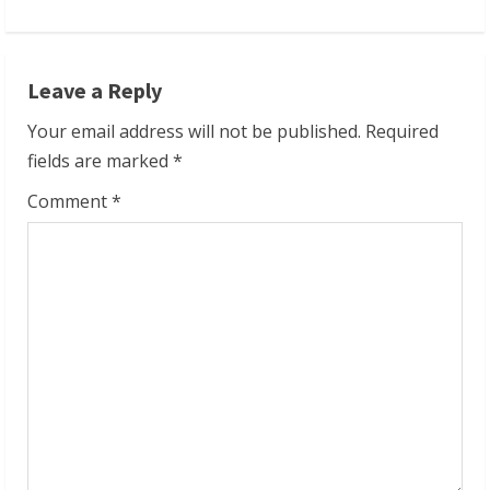
i
n
Leave a Reply
u
Your email address will not be published.
Required
e
fields are marked
*
R
Comment
*
e
a
d
i
n
g