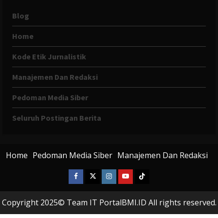
Blog
Home
Kode Etik Jurnalistik
Manajemen Dan Redaksi
Pedoman Media Siber
Seluruh Postingan Berita
Home
Pedoman Media Siber
Manajemen Dan Redaksi
Facebook
X
Instagram
Youtube
Tiktok
Twitter
Copyright 2025© Team IT PortalBMI.ID All rights reserved.