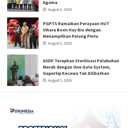
Agama
August 6, 2026
PGPTS Ramaikan Perayaan HUT
Berita Ekonomi dan Bisnis
Berita Nasional
Vihara Boen Hay Bio dengan
Berita Trending
Menampilkan Palang Pintu
ASDP Terapkan Sterilisasi Pelabuhan
August 5, 2026
Merak dengan One Gate System,
Gapertip Kecewa Tak Dilibatkan
ASDP Terapkan Sterilisasi Pelabuhan
Redaksi 01
August 5, 2026
Merak dengan One Gate System,
Gapertip Kecewa Tak Dilibatkan
August 5, 2026