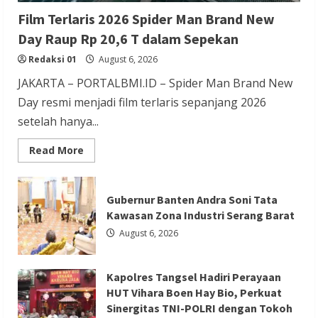
Berita Trending
Film Terlaris 2026 Spider Man Brand New
Kapolres Tangsel Hadiri Perayaan HUT
Day Raup Rp 20,6 T dalam Sepekan
Vihara Boen Hay Bio, Perkuat Sinergitas
Redaksi 01
August 6, 2026
TNI-POLRI dengan Tokoh Agama
JAKARTA – PORTALBMI.ID – Spider Man Brand New
Redaksi 01
August 6, 2026
Day resmi menjadi film terlaris sepanjang 2026
setelah hanya...
Read
Read More
more
about
Film
Berita Agama
Berita Nasional
Terlaris
Gubernur Banten Andra Soni Tata
2026
Berita Sosial dan Budaya
Berita Trending
Spider
Kawasan Zona Industri Serang Barat
Man
PGPTS Ramaikan Perayaan HUT Vihara
Brand
August 6, 2026
New
Boen Hay Bio dengan Menampilkan
Day
Raup
Palang Pintu
Rp
Kapolres Tangsel Hadiri Perayaan
20,6
T
Redaksi 01
August 5, 2026
HUT Vihara Boen Hay Bio, Perkuat
dalam
Sinergitas TNI-POLRI dengan Tokoh
Sepekan