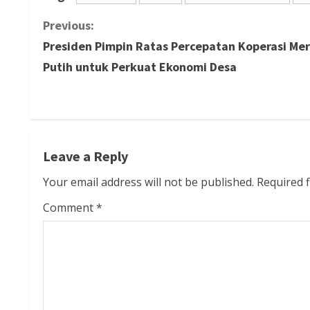
C
Previous:
Presiden Pimpin Ratas Percepatan Koperasi Me
o
Putih untuk Perkuat Ekonomi Desa
n
t
i
Leave a Reply
n
Your email address will not be published.
Required 
u
Comment
*
e
R
e