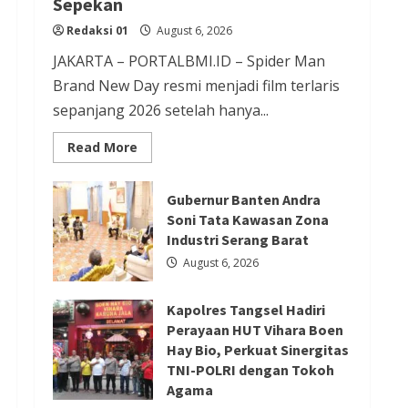
Sepekan
Redaksi 01
August 6, 2026
Redaksi 01
August 6, 2026
JAKARTA – PORTALBMI.ID – Spider Man
Berita Agama
Berita Nasional
Brand New Day resmi menjadi film terlaris
Berita Sosial dan Budaya
Berita Trending
sepanjang 2026 setelah hanya...
PGPTS Ramaikan Perayaan HUT
Read
Read More
Vihara Boen Hay Bio dengan
more
about
Menampilkan Palang Pintu
Film
Terlaris
Gubernur Banten Andra
2026
Redaksi 01
August 5, 2026
Soni Tata Kawasan Zona
Spider
Man
Industri Serang Barat
Brand
Berita Ekonomi dan Bisnis
New
August 6, 2026
Day
Berita Nasional
Berita Trending
Raup
Rp
ASDP Terapkan Sterilisasi
Kapolres Tangsel Hadiri
20,6
T
Perayaan HUT Vihara Boen
Pelabuhan Merak dengan One
dalam
Hay Bio, Perkuat Sinergitas
Sepekan
Gate System, Gapertip Kecewa
TNI-POLRI dengan Tokoh
Tak Dilibatkan
Agama