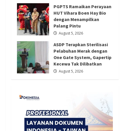
August 6, 2026
Redaksi 01
August 5, 2026
PGPTS Ramaikan Perayaan
HUT Vihara Boen Hay Bio
dengan Menampilkan
Palang Pintu
August 5, 2026
ASDP Terapkan Sterilisasi
Pelabuhan Merak dengan
One Gate System, Gapertip
Kecewa Tak Dilibatkan
August 5, 2026