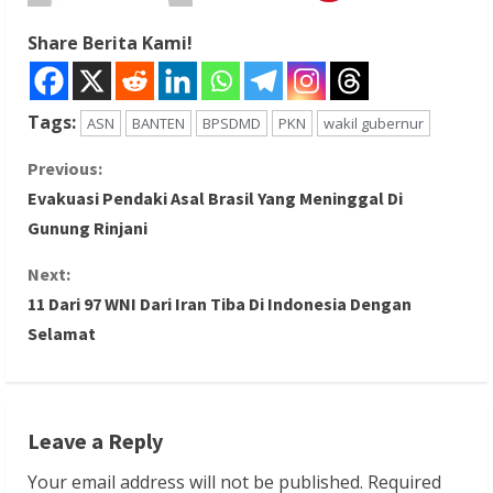
Share Berita Kami!
Tags:
ASN
BANTEN
BPSDMD
PKN
wakil gubernur
C
Previous:
Evakuasi Pendaki Asal Brasil Yang Meninggal Di
o
Gunung Rinjani
n
Next:
11 Dari 97 WNI Dari Iran Tiba Di Indonesia Dengan
t
Selamat
i
n
Leave a Reply
u
Your email address will not be published.
Required