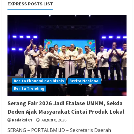
EXPRESS POSTS LIST
Berita Nasional
Berita Politik
Berita Terbaru
Sosialisasi Susunan Pengurus DPC PPP
Kabupaten Banyumas
Redaksi 01
August 8, 2026
Berita Ekonomi dan Bisnis
Berita Nasional
Berita Trending
Berita Hiburan
Berita Lifestyle dan Insurance
Berita Terbaru
Serang Fair 2026 Jadi Etalase UMKM, Sekda
THM Masih Beroperasi di Cilegon, Warga
Deden Ajak Masyarakat Cintai Produk Lokal
Keluhkan Dugaan Peredaran Miras di
Redaksi 01
August 8, 2026
Room Karaoke Berizin Restoran
SERANG – PORTALBMI.ID – Sekretaris Daerah