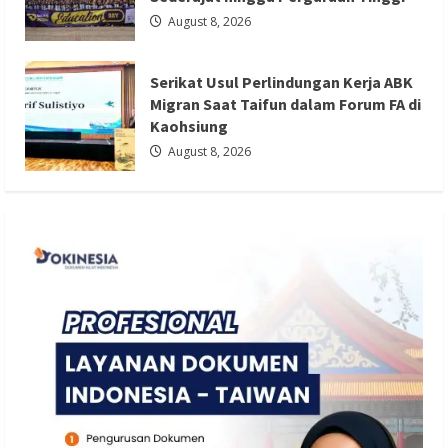
Serikat Usul Perlindungan Kerja ABK
August 8, 2026
Migran Saat Taifun dalam Forum FA di
Kaohsiung
Serikat Usul Perlindungan Kerja ABK
Redaksi 01
August 8, 2026
Migran Saat Taifun dalam Forum FA di
Kaohsiung
August 8, 2026