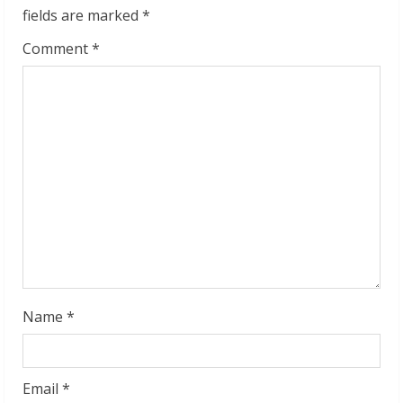
e
fields are marked
*
R
Comment
*
e
a
d
i
n
g
Name
*
Email
*