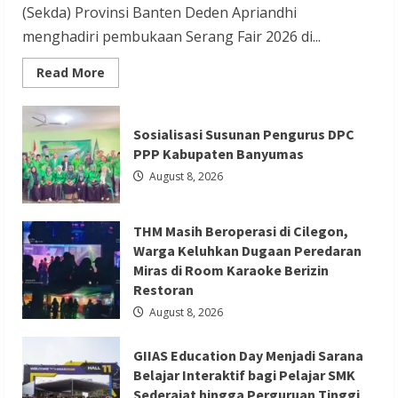
Redaksi 01
August 8, 2026
(Sekda) Provinsi Banten Deden Apriandhi
menghadiri pembukaan Serang Fair 2026 di...
Read
Read More
more
about
Serang
Berita Ekonomi dan Bisnis
Berita Otomotif
Fair
Sosialisasi Susunan Pengurus DPC
2026
Berita Trending
Jadi
PPP Kabupaten Banyumas
Etalase
GIIAS Education Day Menjadi Sarana
UMKM,
August 8, 2026
Sekda
Belajar Interaktif bagi Pelajar SMK
Deden
Ajak
Sederajat hingga Perguruan Tinggi
Masyarakat
THM Masih Beroperasi di Cilegon,
Cintai
Produk
Redaksi 01
August 8, 2026
Warga Keluhkan Dugaan Peredaran
Lokal
Miras di Room Karaoke Berizin
Restoran
August 8, 2026
GIIAS Education Day Menjadi Sarana
Berita Ekonomi dan Bisnis
Berita Mancanegara
Belajar Interaktif bagi Pelajar SMK
Berita Terbaru
Sederajat hingga Perguruan Tinggi