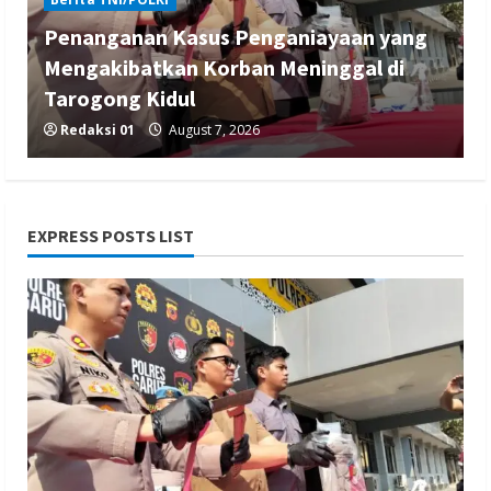
Penanganan Kasus Penganiayaan yang
Mengakibatkan Korban Meninggal di
Tarogong Kidul
Redaksi 01
August 7, 2026
EXPRESS POSTS LIST
Berita Hiburan
Berita Lifestyle dan Insurance
Berita Trending
Film Terlaris 2026 Spider Man Brand New
Day Raup Rp 20,6 T dalam Sepekan
Redaksi 01
August 6, 2026