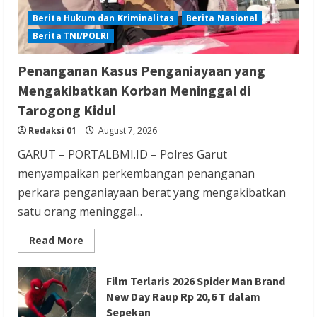
Berita Hukum dan Kriminalitas
Berita Nasional
Berita TNI/POLRI
Berita Ekonomi dan Bisnis
Berita Nasional
Penanganan Kasus Penganiayaan yang
Berita Terbaru
Mengakibatkan Korban Meninggal di
Gubernur Banten Andra Soni Tata
Tarogong Kidul
Kawasan Zona Industri Serang Barat
Redaksi 01
August 7, 2026
Redaksi 01
August 6, 2026
GARUT – PORTALBMI.ID – Polres Garut
menyampaikan perkembangan penanganan
perkara penganiayaan berat yang mengakibatkan
satu orang meninggal...
Berita Agama
Berita Nasional
Berita TNI/POLRI
Read
Read More
more
Berita Trending
about
Penanganan
Kapolres Tangsel Hadiri Perayaan HUT
Kasus
Film Terlaris 2026 Spider Man Brand
Penganiayaan
New Day Raup Rp 20,6 T dalam
Vihara Boen Hay Bio, Perkuat Sinergitas
yang
Mengakibatkan
Sepekan