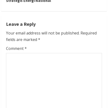
Strategis Energi Nasional
i
n
Leave a Reply
u
Your email address will not be published.
Required
e
fields are marked
*
R
Comment
*
e
a
d
i
n
g