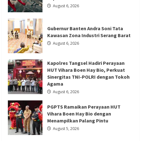
TNI-POLRI dengan Tokoh Agama
Korban
Meninggal
August 6, 2026
di
Redaksi 01
August 6, 2026
Tarogong
Kidul
Gubernur Banten Andra Soni Tata
Kawasan Zona Industri Serang Barat
August 6, 2026
Berita Agama
Berita Nasional
Berita Sosial dan Budaya
Berita Trending
Kapolres Tangsel Hadiri Perayaan
PGPTS Ramaikan Perayaan HUT Vihara
HUT Vihara Boen Hay Bio, Perkuat
Boen Hay Bio dengan Menampilkan
Sinergitas TNI-POLRI dengan Tokoh
Agama
Palang Pintu
August 6, 2026
Redaksi 01
August 5, 2026
PGPTS Ramaikan Perayaan HUT
Vihara Boen Hay Bio dengan
Menampilkan Palang Pintu
August 5, 2026