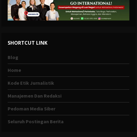
SHORTCUT LINK
Blog
Home
Kode Etik Jurnalistik
Manajemen Dan Redaksi
Pedoman Media Siber
Seluruh Postingan Berita