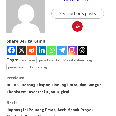
See author's posts
Share Berita Kami!
Tags:
cisadane
jasad wanita
Mayat dalam tong
penemuan
Tangerang
C
Previous:
RI – AS ; Dorong Ekspor, Lindungi Data, dan Bangun
o
Ekosistem Investasi Hijau-Digital
n
Next:
Japnas ; Ini Peluang Emas, Aceh Masuk Proyek
t