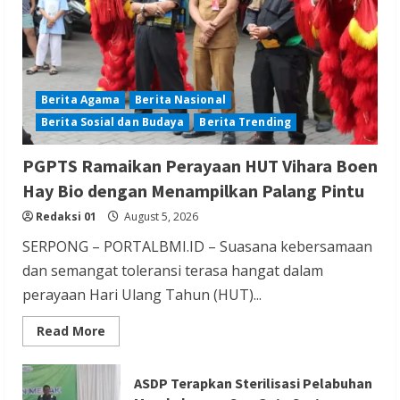
Redaksi 01
August 5, 2026
Berita Agama
Berita Nasional
Berita Sosial dan Budaya
Berita Trending
Berita Agama
Berita Ekonomi dan Bisnis
Berita Nasional
Berita Sosial dan Budaya
PGPTS Ramaikan Perayaan HUT Vihara Boen
Berita Trending
Hay Bio dengan Menampilkan Palang Pintu
Sejarah Berdirinya Vihara Tertua di
Redaksi 01
August 5, 2026
Tangerang selatan
SERPONG – PORTALBMI.ID – Suasana kebersamaan
Redaksi 01
August 5, 2026
dan semangat toleransi terasa hangat dalam
perayaan Hari Ulang Tahun (HUT)...
Read
Read More
more
about
PGPTS
Ramaikan
ASDP Terapkan Sterilisasi Pelabuhan
Perayaan
Berita Nasional
Berita Politik
Berita Terbaru