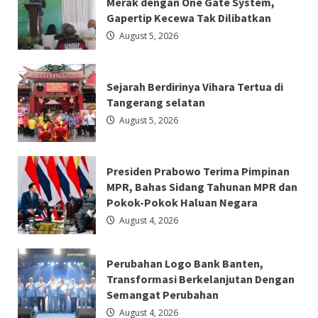
Merak dengan One Gate System,
HUT
Vihara
Gapertip Kecewa Tak Dilibatkan
Presiden Prabowo Terima Pimpinan
Boen
Hay
August 5, 2026
MPR, Bahas Sidang Tahunan MPR dan
Bio
dengan
Pokok-Pokok Haluan Negara
Menampilkan
Palang
Pintu
Redaksi 01
August 4, 2026
Sejarah Berdirinya Vihara Tertua di
Tangerang selatan
August 5, 2026
Presiden Prabowo Terima Pimpinan
Berita Ekonomi dan Bisnis
Berita Nasional
MPR, Bahas Sidang Tahunan MPR dan
Berita Terbaru
Pokok-Pokok Haluan Negara
Perubahan Logo Bank Banten,
August 4, 2026
Transformasi Berkelanjutan Dengan
Semangat Perubahan
Perubahan Logo Bank Banten,
Redaksi 01
August 4, 2026
Transformasi Berkelanjutan Dengan
Semangat Perubahan
August 4, 2026