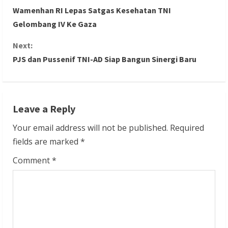
C
Wamenhan RI Lepas Satgas Kesehatan TNI
o
Gelombang IV Ke Gaza
n
Next:
PJS dan Pussenif TNI-AD Siap Bangun Sinergi Baru
t
i
n
Leave a Reply
u
Your email address will not be published.
Required
fields are marked
*
e
Comment
*
R
e
a