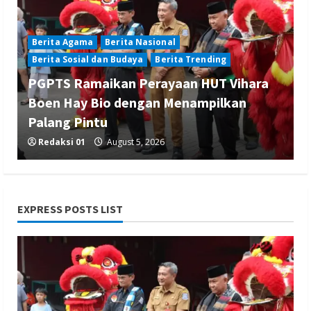
Berita Agama
Berita Nasional
Berita Sosial dan Budaya
Berita Trending
PGPTS Ramaikan Perayaan HUT Vihara
Boen Hay Bio dengan Menampilkan
Palang Pintu
Redaksi 01
August 5, 2026
EXPRESS POSTS LIST
Berita Ekonomi dan Bisnis
Berita Nasional
Berita Trending
ASDP Terapkan Sterilisasi Pelabuhan
Merak dengan One Gate System,
Gapertip Kecewa Tak Dilibatkan