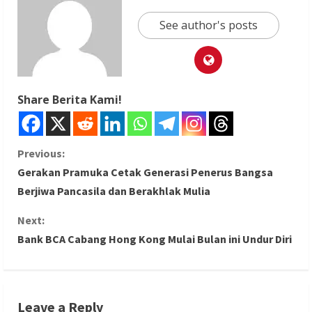
See author's posts
Share Berita Kami!
C
Previous:
Gerakan Pramuka Cetak Generasi Penerus Bangsa
o
Berjiwa Pancasila dan Berakhlak Mulia
n
Next:
Bank BCA Cabang Hong Kong Mulai Bulan ini Undur Diri
t
i
n
Leave a Reply