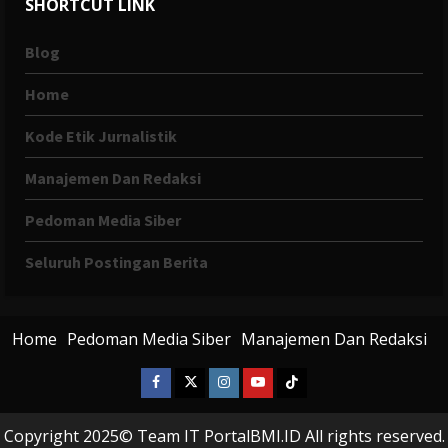
SHORTCUT LINK
Blog
Home
Kode Etik Jurnalistik
Manajemen Dan Redaksi
Pedoman Media Siber
Seluruh Postingan Berita
Home
Pedoman Media Siber
Manajemen Dan Redaksi
Facebook
X
Instagram
Youtube
Tiktok
Twitter
Copyright 2025© Team IT PortalBMI.ID All rights reserved.