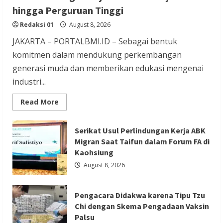
Pengacara Didakwa karena Tipu Tzu Chi
hingga Perguruan Tinggi
dengan Skema Pengadaan Vaksin Palsu
Redaksi 01
August 8, 2026
Redaksi 01
August 8, 2026
JAKARTA – PORTALBMI.ID – Sebagai bentuk
komitmen dalam mendukung perkembangan
generasi muda dan memberikan edukasi mengenai
industri...
Berita Nasional
Berita Sosial dan Budaya
Read
Read More
more
Berita TNI/POLRI
about
GIIAS
Dianugerahi Anggota Kehormatan Tapak
Education
Serikat Usul Perlindungan Kerja ABK
Day
Migran Saat Taifun dalam Forum FA di
Suci, Kapolri Ajak Perkuat Sinergi Jaga
Menjadi
Sarana
Kaohsiung
Generasi Muda dan Negeri
Belajar
Interaktif
August 8, 2026
bagi
Redaksi 01
August 8, 2026
Pelajar
SMK
Sederajat
Pengacara Didakwa karena Tipu Tzu
hingga
Perguruan
Chi dengan Skema Pengadaan Vaksin
Tinggi
Palsu