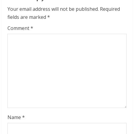
u
Your email address will not be published.
Required
fields are marked
*
e
Comment
*
R
e
a
d
i
n
g
Name
*