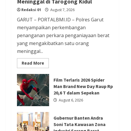
Meninggal di Tarogong Kidul
Redaksi 01
August 6, 2026
Redaksi 01
August 7, 2026
Berita Agama
Berita Nasional
GARUT – PORTALBMI.ID – Polres Garut
Berita TNI/POLRI
Berita Trending
menyampaikan perkembangan
Kapolres Tangsel Hadiri
penanganan perkara penganiayaan berat
yang mengakibatkan satu orang
Perayaan HUT Vihara Boen Hay
meninggal...
Bio, Perkuat Sinergitas TNI-
POLRI dengan Tokoh Agama
Read
Read More
more
Redaksi 01
August 6, 2026
about
Penanganan
Kasus
Film Terlaris 2026 Spider
Penganiayaan
Man Brand New Day Raup Rp
yang
Berita Agama
Berita Nasional
Mengakibatkan
20,6 T dalam Sepekan
Korban
Berita Sosial dan Budaya
Berita Trending
Meninggal
August 6, 2026
di
PGPTS Ramaikan Perayaan HUT
Tarogong
Kidul
Vihara Boen Hay Bio dengan
Gubernur Banten Andra
Menampilkan Palang Pintu
Soni Tata Kawasan Zona
Industri Serang Barat