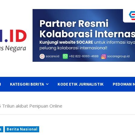
I
KATEGORI BERITA
KODE ETIK JURNALISTIK
PEDOMAN M
Triliun akibat Penipuan Online
s
Berita Nasional