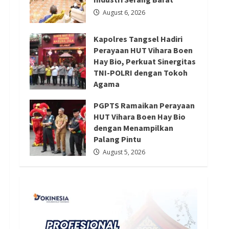
Redaksi 01
August 5, 2026
August 6, 2026
Kapolres Tangsel Hadiri
Perayaan HUT Vihara Boen
Hay Bio, Perkuat Sinergitas
TNI-POLRI dengan Tokoh
Agama
August 6, 2026
PGPTS Ramaikan Perayaan
HUT Vihara Boen Hay Bio
dengan Menampilkan
Palang Pintu
August 5, 2026