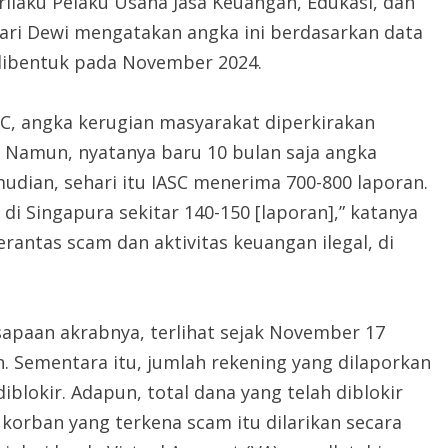
rilaku Pelaku Usaha Jasa Keuangan, Edukasi, dan
ari Dewi mengatakan angka ini berdasarkan data
 dibentuk pada November 2024.
C, angka kerugian masyarakat diperkirakan
. Namun, nyatanya baru 10 bulan saja angka
mudian, sehari itu IASC menerima 700-800 laporan.
 di Singapura sekitar 140-150 [laporan],” katanya
antas scam dan aktivitas keuangan ilegal, di
sapaan akrabnya, terlihat sejak November 17
. Sementara itu, jumlah rekening yang dilaporkan
iblokir. Adapun, total dana yang telah diblokir
 korban yang terkena scam itu dilarikan secara