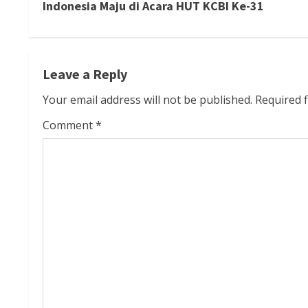
Indonesia Maju di Acara HUT KCBI Ke-31
n
t
Leave a Reply
i
Your email address will not be published.
Required 
n
Comment
*
u
e
R
e
a
d