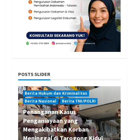
POSTS SLIDER
Berita Hukum dan Kriminalitas
Berita Nasional
Berita TNI/POLRI
Penanganan Kasus
Penganiayaan yang
Mengakibatkan Korban
Meninggal di Tarogong Kidul