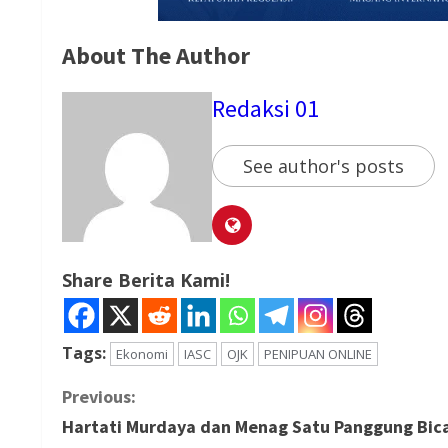
About The Author
Redaksi 01
See author's posts
Share Berita Kami!
Tags:
Ekonomi
IASC
OJK
PENIPUAN ONLINE
C
Previous:
Hartati Murdaya dan Menag Satu Panggung Bic
o